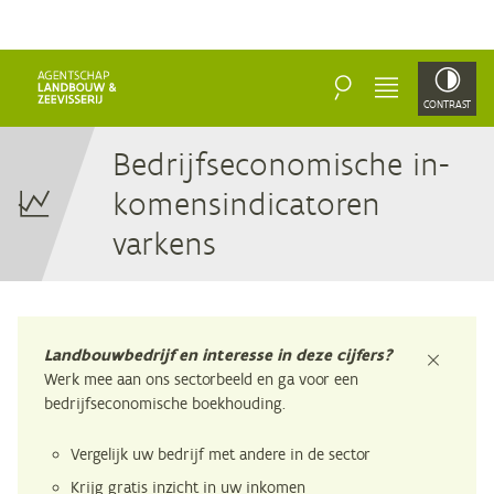
ZOEKEN
MENU
CONTRAST
Be­drijfs­eco­no­mi­sche in­
ko­mens­in­di­ca­to­ren
varkens
Landbouwbedrijf en interesse in deze cijfers?
sluiten
Werk mee aan ons sectorbeeld en ga voor een
bedrijfseconomische boekhouding.
Vergelijk uw bedrijf met andere in de sector
Krijg gratis inzicht in uw inkomen