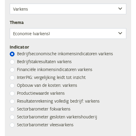
The­ma
Indicator
Be­drijfs­eco­no­mi­sche in­ko­mens­in­di­ca­to­ren varkens
Be­drijfs­tak­re­sul­ta­ten varkens
Fi­nan­ci­ë­le in­ko­mens­in­di­ca­to­ren varkens
In­ter­PIG: ver­ge­lij­king leidt tot inzicht
Op­bouw van de kos­ten: varkens
Pro­duc­tie­waar­de varkens
Re­sul­ta­ten­re­ke­ning vol­le­dig be­drijf: varkens
Sec­tor­ba­ro­me­ter fokvarkens
Sec­tor­ba­ro­me­ter ge­slo­ten varkenshouderij
Sec­tor­ba­ro­me­ter vleesvarkens