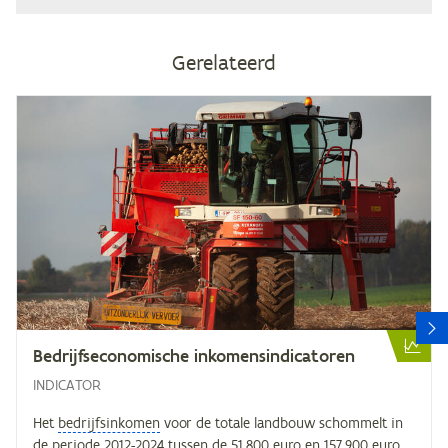
Gerelateerd
V
Be­drijfs­eco­no­mi­sche inkomensindicatoren
INDICATOR
Het
bedrijfsinkomen
voor de totale landbouw schommelt in
de periode 2012-2024 tussen de 51.800 euro en 157.900 euro