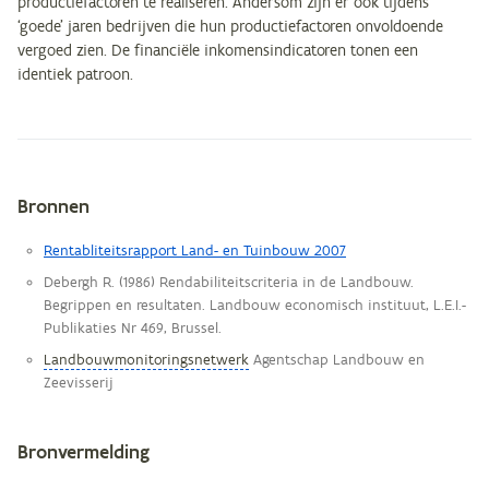
productiefactoren te realiseren. Andersom zijn er ook tijdens
‘goede’ jaren bedrijven die hun productiefactoren onvoldoende
vergoed zien. De financiële inkomensindicatoren tonen een
identiek patroon.
Bronnen
Metagegevens
Rentabliteitsrapport Land- en Tuinbouw 2007
Debergh R. (1986) Rendabiliteitscriteria in de Landbouw.
Begrippen en resultaten. Landbouw economisch instituut, L.E.I.-
Publikaties Nr 469, Brussel.
Landbouwmonitoringsnetwerk
Agentschap Landbouw en
Zeevisserij
Bronvermelding