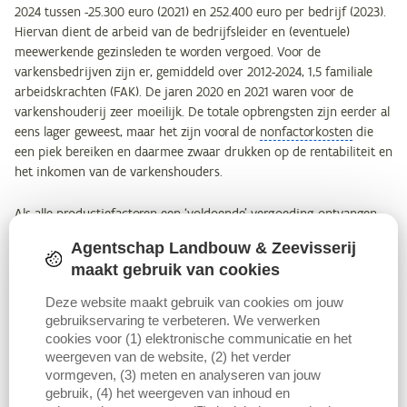
2024 tussen -25.300 euro (2021) en 252.400 euro per bedrijf (2023).
Hiervan dient de arbeid van de bedrijfsleider en (eventuele)
meewerkende gezinsleden te worden vergoed. Voor de
varkensbedrijven zijn er, gemiddeld over 2012-2024, 1,5 familiale
arbeidskrachten (FAK). De jaren 2020 en 2021 waren voor de
varkenshouderij zeer moeilijk. De totale opbrengsten zijn eerder al
eens lager geweest, maar het zijn vooral de
nonfactorkosten
die
een piek bereiken en daarmee zwaar drukken op de rentabiliteit en
het inkomen van de varkenshouders.
Als alle productiefactoren een ‘voldoende’ vergoeding ontvangen,
dus ook de eigen arbeid van de bedrijfsleider en meewerkende
Agentschap Landbouw & Zeevisserij
gezinsleden, resteert het
nettobedrijfsresultaat
(NBR). Het verschil
maakt gebruik van cookies
tussen het FAI en het NBR is zeer groot aangezien de vergoeding
voor eigen arbeid een zware (aangerekende) kostenpost is. In de
Deze website maakt gebruik van cookies om jouw
periode 2012-2024 was het NBR enkel in de jaren 2012, 2016, 2017,
gebruikservaring te verbeteren. We verwerken
2019 en sinds 2022 positief. In de andere jaren scoorde de
cookies voor (1) elektronische communicatie en het
varkenshouderij steeds een negatief NBR. 2020 en 2021 waren het
weergeven van de website, (2) het verder
magerst met een NBR van, respectievelijk, -57.600 euro en -89.700
vormgeven, (3) meten en analyseren van jouw
gebruik, (4) het weergeven van inhoud en
euro per bedrijf. Dergelijk negatief NBR betekent dat de