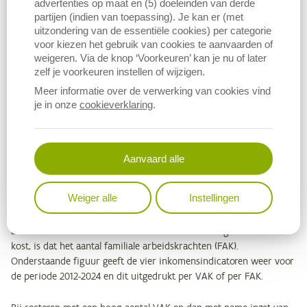
advertenties op maat en (5) doeleinden van derde
varkenshouders niet alle productiefactoren konden vergoeden én
partijen (indien van toepassing). Je kan er (met
dat er geen ruimte resteert voor een vergoeding voor het
uitzondering van de essentiële cookies) per categorie
ondernemerschap (winst).
voor kiezen het gebruik van cookies te aanvaarden of
weigeren. Via de knop ‘Voorkeuren’ kan je nu of later
2 BEDRIJFSECONOMISCHE INKOMENSINDICATOREN, IN
zelf je voorkeuren instellen of wijzigen.
EURO PER ARBEIDSKRACHT
Meer informatie over de verwerking van cookies vind
je in onze
cookieverklaring
.
Wanneer de indicatoren uitgedrukt worden in euro per bedrijf,
speelt de bedrijfsgrootte en het aantal arbeidskrachten een grote
rol en dat maakt het lastig om de resultaten te interpreteren. In dit
deel worden de indicatoren daarom eveneens uitgedrukt per deler.
Aanvaard alle
Hierbij ligt de klemtoon op arbeid als belangrijke productiefactor.
Voor het
factorinkomen
waarbij zowel de vergoeding voor externe
Weiger alle
Instellingen
als interne (eigen) arbeid nog niet in rekening gebracht is, geldt
het aantal voltijdse arbeidskrachten (VAK) als deler. Voor de drie
andere indicatoren waar de externe arbeid al meegenomen is als
kost, is dat het aantal familiale arbeidskrachten (FAK).
Onderstaande figuur geeft de vier inkomensindicatoren weer voor
de periode 2012-2024 en dit uitgedrukt per VAK of per FAK.