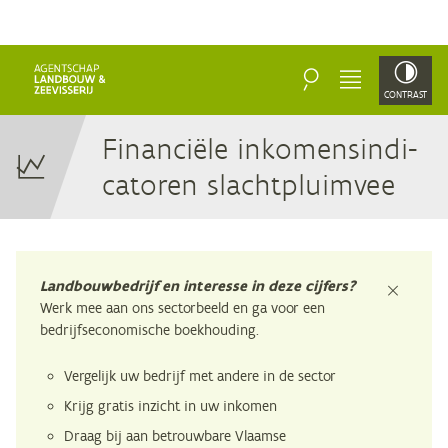
ZOEKEN
MENU
CONTRAST
Fi­nan­ci­ë­le in­ko­mens­in­di­
ca­to­ren slachtpluimvee
Landbouwbedrijf en interesse in deze cijfers?
sluiten
Werk mee aan ons sectorbeeld en ga voor een
bedrijfseconomische boekhouding.
Vergelijk uw bedrijf met andere in de sector
Krijg gratis inzicht in uw inkomen
Draag bij aan betrouwbare Vlaamse