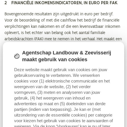
2 FINANCIËLE INKOMENSINDICATOREN, IN EURO PER FAK
Bovengenoemde resultaten zijn uitgedrukt in euro per bedrijf.
Voor de beoordeling of met die cashflow het bedrijf de financiële
verplichtingen kan nakomen en of die een levensvatbaar inkomen
oplevert, is het echter van belang ook het aantal familiale
arbeidskrachten (FAK) mee te nemen in het verhaal. Het maakt een
groot verschil uit of één of meer dan één persoon een inkomen
moet halen uit die cashflow, bijvoorbeeld in het geval van
Agentschap Landbouw & Zeevisserij
samenuitbating. De vraag is eveneens of de cashflow dient als
maakt gebruik van cookies
enige inkomen voor het hele gezin of dat er naast het inkomen uit
Deze website maakt gebruik van cookies om jouw
het bedrijf nog een aanvullend inkomen is door buitenshuis te
gebruikservaring te verbeteren. We verwerken
werken. Dit is hier niet meegenomen.
cookies voor (1) elektronische communicatie en het
weergeven van de website, (2) het verder
De financiële inkomensindicatoren uitgedrukt per FAK vertonen
vormgeven, (3) meten en analyseren van jouw
hetzelfde patroon als de resultaten in euro per bedrijf. De
gebruik, (4) het weergeven van inhoud en
cashflow voor financieringslast
per FAK voor de
advertenties op maat en (5) doeleinden van derde
slachtpluimveehouderij schommelt in de periode 2016-2024 van
partijen (indien van toepassing). Je kan er (met
minimaal 153.300 euro in 2021 tot maximaal 611.300 euro per FAK
uitzondering van de essentiële cookies) per categorie
in 2024.
voor kiezen het gebruik van cookies te aanvaarden of
weigeren. Via de knop ‘Voorkeuren’ kan je nu of later