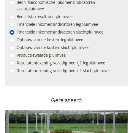
Be­drijfs­eco­no­mi­sche in­ko­mens­in­di­ca­to­ren
slachtpluimvee
Be­drijfs­tak­re­sul­ta­ten pluimvee
Fi­nan­ci­ë­le in­ko­mens­in­di­ca­to­ren legpluimvee
Fi­nan­ci­ë­le in­ko­mens­in­di­ca­to­ren slachtpluimvee
Op­bouw van de kos­ten: legpluimvee
Op­bouw van de kos­ten: slachtpluimvee
Pro­duc­tie­waar­de pluimvee
Re­sul­ta­ten­re­ke­ning vol­le­dig be­drijf: legpluimvee
Re­sul­ta­ten­re­ke­ning vol­le­dig be­drijf: slachtpluimvee
Gerelateerd