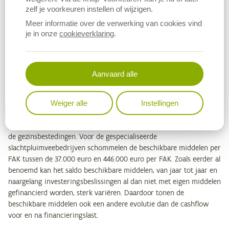
zelf je voorkeuren instellen of wijzigen.
Voor de slachtpluimveehouderij schommelt de
cashflow na financieringslast
per FAK van minimaal 97.000 euro in
Meer informatie over de verwerking van cookies vind
je in onze
cookieverklaring
.
2021 tot maximaal 524.900 euro per FAK in 2024. De – in absolute
termen – vrij hoge financieringslasten bij de
slachtpluimveehouderij dragen bij aan de vrij grote verschillen in
cashflow voor en na financieringslast per FAK.
Aanvaard alle
De
beschikbare middelen
per FAK tonen aan hoeveel er, na het in
rekening brengen van buitengewone ontvangsten en uitgaven en
Weiger alle
Instellingen
nieuwe leningen en investeringen, per
familiale arbeidskracht
overblijft om belastingen en sociale bijdragen te betalen en voor
de gezinsbestedingen. Voor de gespecialiseerde
slachtpluimveebedrijven schommelen de beschikbare middelen per
FAK tussen de 37.000 euro en 446.000 euro per FAK. Zoals eerder al
benoemd kan het saldo beschikbare middelen, van jaar tot jaar en
naargelang investeringsbeslissingen al dan niet met eigen middelen
gefinancierd worden, sterk variëren. Daardoor tonen de
beschikbare middelen ook een andere evolutie dan de cashflow
voor en na financieringslast.