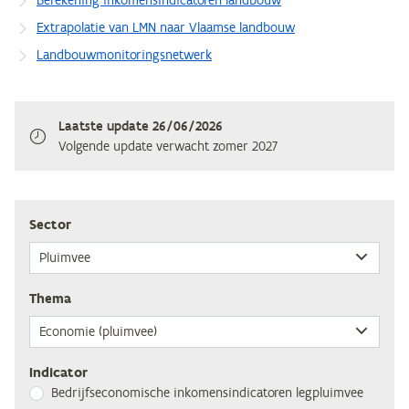
Extrapolatie van LMN naar Vlaamse landbouw
Landbouwmonitoringsnetwerk
Laatste update
26/06/2026
Volgende update verwacht
zomer 2027
Sec­tor
The­ma
Indicator
Be­drijfs­eco­no­mi­sche in­ko­mens­in­di­ca­to­ren legpluimvee