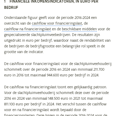
1 FINANCIËLE INKOMENSINDICATOREN, IN EURO PER
BEDRIJF
Onderstaande figuur geeft voor de periode 2016-2024 een
overzicht van de
cashflow voor financieringslast
, de
cashflow na financieringslast
en de
beschikbare middelen
voor de
gespecialiseerde slachtpluimveebedrijven. De resultaten zijn
uitgedrukt in euro per bedrijf, waardoor naast de rendabiliteit van
de bedrijven de bedrijfsgrootte een belangrijke rol speelt in de
grootte van de indicator.
De cashflow voor financieringslast voor de slachtpluimveehouderij
schommelt over de periode 2016 en 2024 van minimaal 211.700
euro in 2016 tot maximaal 944.600 euro per bedrijf in 2024.
De cashflow na financieringslast toont een gelijkaardig patroon.
Voor de slachtpluimveehouderij schommelt deze over de periode
2016 en 2024 van minimaal 148.500 euro in 2021 tot maximaal
811.100 euro per bedrijf in 2024. Het verschil tussen de cashflow
voor en na financieringslast wordt bepaald door de
financieringslasten. Deze liggen in de periode 2016-2024 voor de