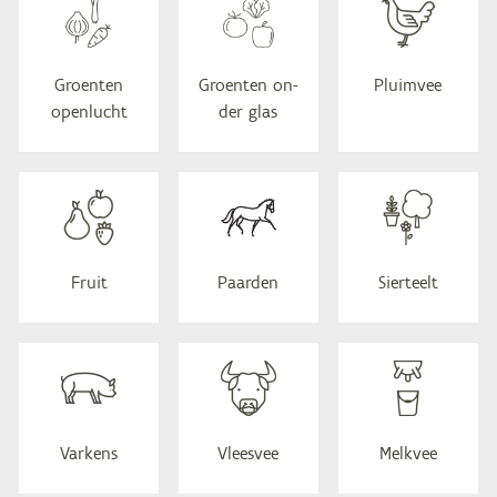
Groen­ten
Groen­ten on­
Pluim­vee
openlucht
der glas
Fruit
Paar­den
Sier­teelt
Var­kens
Vlees­vee
Melk­vee