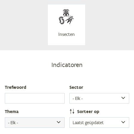
In­sec­ten
Indicatoren
Tref­woord
Sec­tor
The­ma
Sor­teer op