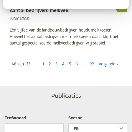
Aan­tal be­drij­ven: melkvee
INDICATOR
Eén vijfde van de landbouwbedrijven houdt melkkoeien.
Hoewel het aantal bedrijven met melkkoeien daalt, blijft het
aantal gespecialiseerde melkveebedrijven vrij stabiel.
1
-
8
van
173
1
2
3
4
Paginering
5
6
…
22
Volgende >
Publicaties
Tref­woord
Sec­tor