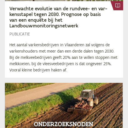
Ver­wach­te evo­lu­tie van de rund­vee- en var­
kens­sta­pel te­gen
2030
. Prog­no­se op ba­sis
van een en­quê­te bij het
Landbouwmonitoringsnetwerk
PUBLICATIE
Het aantal varkensbedrijven in Vlaanderen zal volgens de
varkenshouders met meer dan een derde dalen tegen 2030.
Bij de melkveebedrijven geeft 20% aan te willen stoppen met
melkkoeien, bij de vleesveebedrijven is dat ongeveer 25%.
Vooral kleine bedrijven haken af.