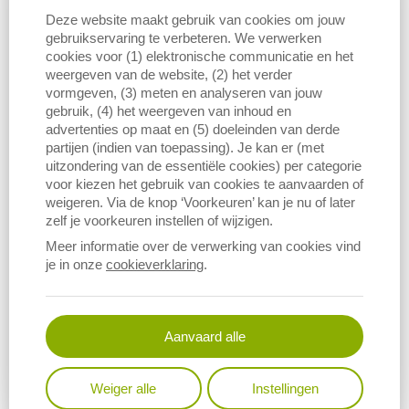
Deze website maakt gebruik van cookies om jouw
gebruikservaring te verbeteren. We verwerken
cookies voor (1) elektronische communicatie en het
Aan­tal be­drij­ven: fruit
weergeven van de website, (2) het verder
INDICATOR
vormgeven, (3) meten en analyseren van jouw
gebruik, (4) het weergeven van inhoud en
In 2025 wordt op 1.647 Vlaamse landbouwbedrijven fruit
advertenties op maat en (5) doeleinden van derde
geteeld. Het aantal fruitbedrijven blijft de laatste 10 jaar vrij
partijen (indien van toepassing). Je kan er (met
constant.
uitzondering van de essentiële cookies) per categorie
voor kiezen het gebruik van cookies te aanvaarden of
weigeren. Via de knop ‘Voorkeuren’ kan je nu of later
zelf je voorkeuren instellen of wijzigen.
Meer informatie over de verwerking van cookies vind
je in onze
cookieverklaring
.
Aanvaard alle
Weiger alle
Instellingen