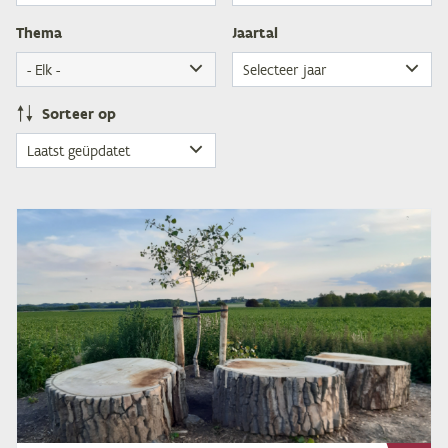
The­ma
Jaar­tal
Sor­teer op