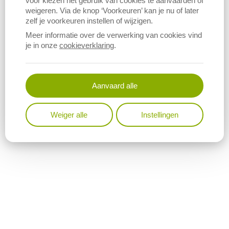
voor kiezen het gebruik van cookies te aanvaarden of
hervormde steun voor zoogkoeienhouderij, en twee nieuwe
weigeren. Via de knop ‘Voorkeuren’ kan je nu of later
componenten: een herverdelende betaling en ecoregelingen. De
zelf je voorkeuren instellen of wijzigen.
rechtstreekse steun is afhankelijk van het naleven van een aantal
randvoorwaarden op het gebied van milieu, natuur, klimaat,
Meer informatie over de verwerking van cookies vind
je in onze
cookieverklaring
.
gezondheid en dierenwelzijn.
Meer informatie over de steun die landbouwers ontvangen, kan u
vinden op de website van het
Agentschap Landbouw en
Aanvaard alle
Zeevisserij
.
Weiger alle
Instellingen