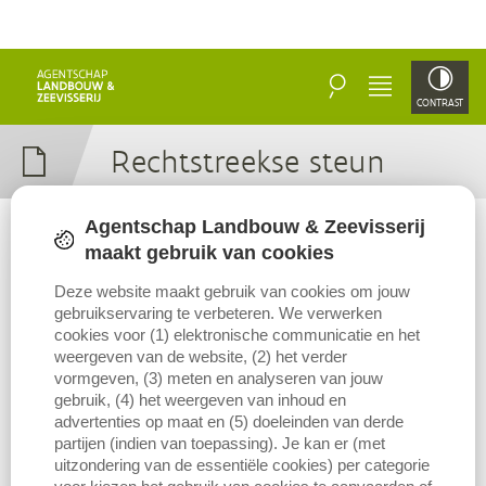
ZOEKEN
MENU
CONTRAST
Recht­streek­se steun
Agentschap Landbouw & Zeevisserij
Rechtstreekse steun is de inkomenssteun die de landbouwers
maakt gebruik van cookies
ontvangen vanuit de eerste pijler van het Europese
Deze website maakt gebruik van cookies om jouw
landbouwbeleid (= markt- en inkomenssteun).
gebruikservaring te verbeteren. We verwerken
cookies voor (1) elektronische communicatie en het
Van 2015 tot en met 2022 bestond die uit een bedrijfstoeslag, een
weergeven van de website, (2) het verder
vergroeningspremie, een betaling voor jonge landbouwers, en een
vormgeven, (3) meten en analyseren van jouw
steun voor zoogkoeienhouderij.
gebruik, (4) het weergeven van inhoud en
advertenties op maat en (5) doeleinden van derde
Vanaf 2023, met ingang van een nieuw GLB, gaat het om een
partijen (indien van toepassing). Je kan er (met
basinkomenssteun, een betaling voor jonge landbouwers, een
uitzondering van de essentiële cookies) per categorie