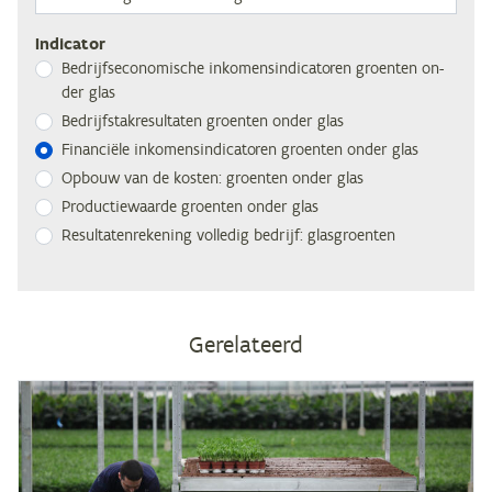
Indicator
Be­drijfs­eco­no­mi­sche in­ko­mens­in­di­ca­to­ren groen­ten on­
der glas
Be­drijfs­tak­re­sul­ta­ten groen­ten on­der glas
Fi­nan­ci­ë­le in­ko­mens­in­di­ca­to­ren groen­ten on­der glas
Op­bouw van de kos­ten: groen­ten on­der glas
Pro­duc­tie­waar­de groen­ten on­der glas
Re­sul­ta­ten­re­ke­ning vol­le­dig be­drijf: glasgroenten
Gerelateerd