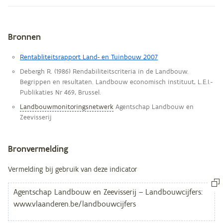
Bronnen
Metagegevens
Rentabliteitsrapport Land- en Tuinbouw 2007
Debergh R. (1986) Rendabiliteitscriteria in de Landbouw.
Begrippen en resultaten. Landbouw economisch instituut, L.E.I.-
Publikaties Nr 469, Brussel.
Landbouwmonitoringsnetwerk
Agentschap Landbouw en
Zeevisserij
Bronvermelding
Vermelding bij gebruik van deze indicator