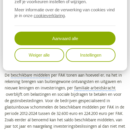
zelf je voorkeuren instellen of wijzigen.
cashflow voor financieringslast
per FAK voor de glastuinbouw
Meer informatie over de verwerking van cookies vind
schommelt over de periode 2012-2024 van minimaal 103.400 euro
je in onze
cookieverklaring
.
in 2013 tot maximaal 364.300 euro per FAK in 2023.
Voor de glastuinbouw schommelt de
cashflow na financieringslast
per FAK van minimaal 41.000 euro in 2013 tot maximaal 281.200
Aanvaard alle
euro per FAK in 2023. Bij de glastuinbouw – waar de aflossing van
leningen groter is dan bij andere sectoren – zien we, in absolute
Weiger alle
Instellingen
termen, de grootste verschillen in cashflow voor en na
financieringslast per FAK.
De
beschikbare middelen
per FAK tonen aan hoeveel er, na het in
rekening brengen van buitengewone ontvangsten en uitgaven en
nieuwe leningen en investeringen, per
familiale arbeidskracht
overblijft om belastingen en sociale bijdragen te betalen en voor
de gezinsbestedingen. Voor de bedrijven gespecialiseerd in
glastuinbouw schommelen de beschikbare middelen per FAK in de
periode 2012-2024 tussen de 32.600 euro en 224.200 euro per FAK.
Zoals eerder al benoemd kan het saldo beschikbare middelen, van
jaar tot jaar en naargelang investeringsbeslissingen al dan niet met