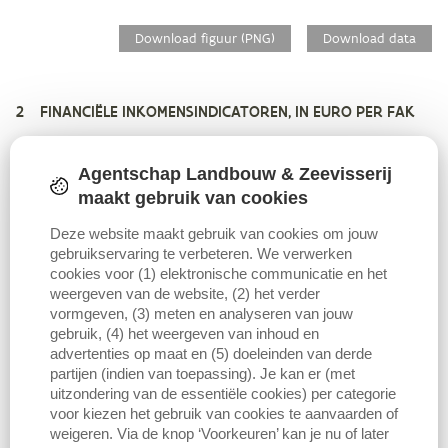
Download figuur (PNG)
Download data
2 FINANCIËLE INKOMENSINDICATOREN, IN EURO PER FAK
Bovengenoemde resultaten zijn uitgedrukt in euro per bedrijf.
Agentschap Landbouw & Zeevisserij
Voor de beoordeling of met die cashflow het bedrijf de financiële
verplichtingen kan nakomen en of die een levensvatbaar inkomen
maakt gebruik van cookies
oplevert, is het echter van belang ook het aantal familiale
Deze website maakt gebruik van cookies om jouw
arbeidskrachten (FAK) mee te nemen in het verhaal. Het maakt een
gebruikservaring te verbeteren. We verwerken
groot verschil uit of één of meer dan één persoon een inkomen
cookies voor (1) elektronische communicatie en het
moet halen uit die cashflow, bijvoorbeeld in het geval van
weergeven van de website, (2) het verder
samenuitbating. De vraag is eveneens of de cashflow dient als
vormgeven, (3) meten en analyseren van jouw
enige inkomen voor het hele gezin of dat er naast het inkomen uit
gebruik, (4) het weergeven van inhoud en
het bedrijf nog een aanvullend inkomen is door buitenshuis te
advertenties op maat en (5) doeleinden van derde
werken. Dit is hier niet meegenomen.
partijen (indien van toepassing). Je kan er (met
uitzondering van de essentiële cookies) per categorie
voor kiezen het gebruik van cookies te aanvaarden of
De financiële inkomensindicatoren uitgedrukt per FAK vertonen
weigeren. Via de knop ‘Voorkeuren’ kan je nu of later
hetzelfde patroon als de resultaten in euro per bedrijf. De