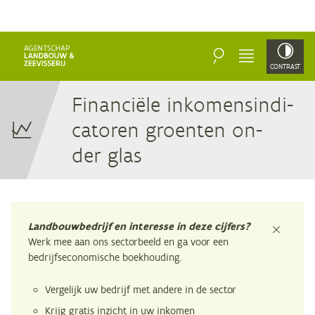
ZOEKEN
MENU
CONTRAST
Fi­nan­ci­ë­le in­ko­mens­in­di­
ca­to­ren groen­ten on­
der glas
Landbouwbedrijf en interesse in deze cijfers?
sluiten
Werk mee aan ons sectorbeeld en ga voor een
bedrijfseconomische boekhouding.
Vergelijk uw bedrijf met andere in de sector
Krijg gratis inzicht in uw inkomen