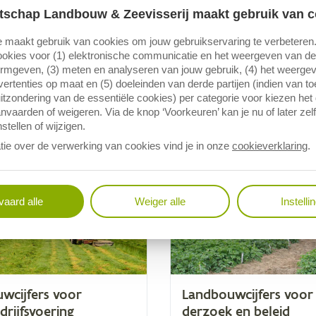
tschap Landbouw & Zeevisserij maakt gebruik van c
 maakt gebruik van cookies om jouw gebruikservaring te verbeteren
ijferwebsite jou kan helpen
okies voor (1) elektronische communicatie en het weergeven van de 
ormgeven, (3) meten en analyseren van jouw gebruik, (4) het weerge
 je bedrijfsvoering of data gebruikt voor onderzoek: hier vind je e
ertenties op maat en (5) doeleinden van derde partijen (indien van t
maat van jouw vraag.
itzondering van de essentiële cookies) per categorie voor kiezen het
nvaarden of weigeren. Via de knop ‘Voorkeuren’ kan je nu of later zelf
stellen of wijzigen.
tie over de verwerking van cookies vind je in onze
cookieverklaring
.
aard alle
Weiger alle
Instelli
w­cij­fers voor
Land­bouw­cij­fers voor
rijfsvoering
der­zoek en beleid