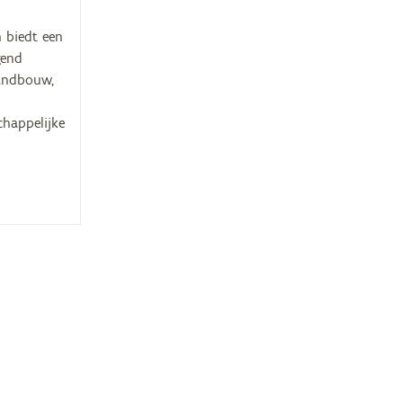
 biedt een
gend
landbouw,
chappelijke