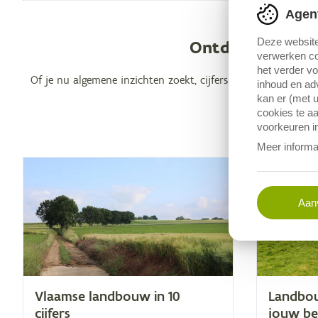
Agen
Deze website
Ontdek hoe de c
verwerken co
het verder v
Of je nu algemene inzichten zoekt, cijfers wil inzetten voor
inhoud en adv
op 
kan er (met u
cookies te aa
voorkeuren in
Meer informa
Aanv
Vlaam­se land­bouw in
10
Land­bou
cijfers
jouw bed