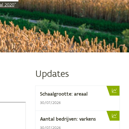
al 2020
"
Updates
Schaal­groot­te: areaal
30/07/2026
Aan­tal be­drij­ven: varkens
30/07/2026