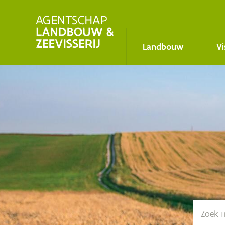
Main
Landbouw
Vi
navigation
Zoe­
ken