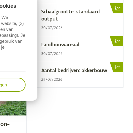
ookies
Schaal­groot­te: stan­daard
. We
output
website, (2)
30/07/2026
ven van
en startpunt
oepassing). Je
 gebruik van
Land­bouw­are­aal
 je
30/07/2026
Aan­tal be­drij­ven: akkerbouw
29/07/2026
ngen
 on­