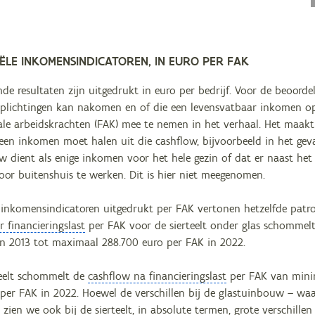
ËLE INKOMENSINDICATOREN, IN EURO PER FAK
 resultaten zijn uitgedrukt in euro per bedrijf. Voor de beoordel
erplichtingen kan nakomen en of die een levensvatbaar inkomen op
iale arbeidskrachten (FAK) mee te nemen in het verhaal. Het maakt
een inkomen moet halen uit die cashflow, bijvoorbeeld in het gev
ow dient als enige inkomen voor het hele gezin of dat er naast he
oor buitenshuis te werken. Dit is hier niet meegenomen.
 inkomensindicatoren uitgedrukt per FAK vertonen hetzelfde patroo
 financieringslast
per FAK voor de sierteelt onder glas schommel
in 2013 tot maximaal 288.700 euro per FAK in 2022.
teelt schommelt de
cashflow na financieringslast
per FAK van mini
per FAK in 2022. Hoewel de verschillen bij de glastuinbouw – waar
, zien we ook bij de sierteelt, in absolute termen, grote verschille