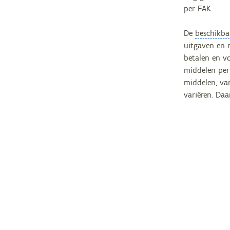
per FAK.
De
beschikba
uitgaven en 
betalen en vo
middelen per
middelen, van
variëren. Da