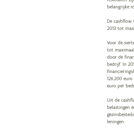
belangrijke r
De cashflow 
2013 tot max
Voor de sier
tot maximaal
door de finan
bedrijf. In 2
financierings
126.200 euro
euro per bedr
Uit de cashf
belastingen 
gezinsbested
leningen.