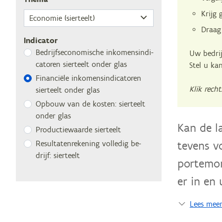
Krijg 
Draag
Indicator
Be­drijfs­eco­no­mi­sche in­ko­mens­in­di­
Uw bedrij
ca­to­ren sier­teelt on­der glas
Stel u ka
Fi­nan­ci­ë­le in­ko­mens­in­di­ca­to­ren
Klik rech
sier­teelt on­der glas
Op­bouw van de kos­ten: sier­teelt
on­der glas
Kan de l
Pro­duc­tie­waar­de sierteelt
tevens v
Re­sul­ta­ten­re­ke­ning vol­le­dig be­
drijf: sierteelt
portemon
er in en 
Lees mee