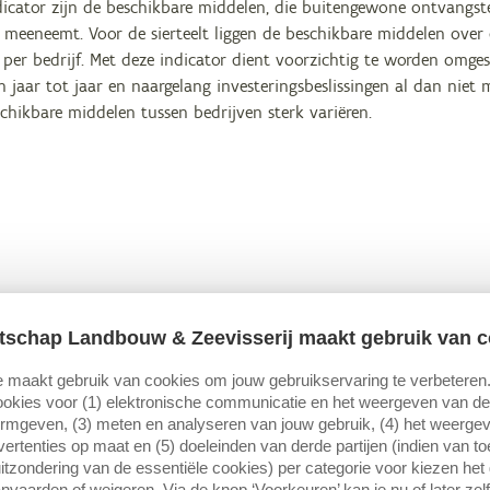
dicator zijn de beschikbare middelen, die buitengewone ontvangst
n meeneemt. Voor de sierteelt liggen de beschikbare middelen over
per bedrijf. Met deze indicator dient voorzichtig te worden omges
n jaar tot jaar en naargelang investeringsbeslissingen al dan niet
schikbare middelen tussen bedrijven sterk variëren.
tschap Landbouw & Zeevisserij maakt gebruik van c
 maakt gebruik van cookies om jouw gebruikservaring te verbeteren
okies voor (1) elektronische communicatie en het weergeven van de 
ormgeven, (3) meten en analyseren van jouw gebruik, (4) het weerge
ertenties op maat en (5) doeleinden van derde partijen (indien van t
itzondering van de essentiële cookies) per categorie voor kiezen het
nvaarden of weigeren. Via de knop ‘Voorkeuren’ kan je nu of later zelf