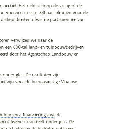
pectief. Het richt zich op de vraag of de
kan voorzien in een leefbaar inkomen voor de
erde liquiditeiten ofwel de portemonnee van
toren verwijzen we naar de
 van een 600-tal land- en tuinbouwbedrijven
eerd door het Agentschap Landbouw en
n onder glas. De resultaten zijn
atief zijn voor de beroepsmatige Vlaamse
hflow voor financieringslast
, de
ecialiseerd in sierteelt onder glas. De
van de bedrijven de bedrijfsgrootte een