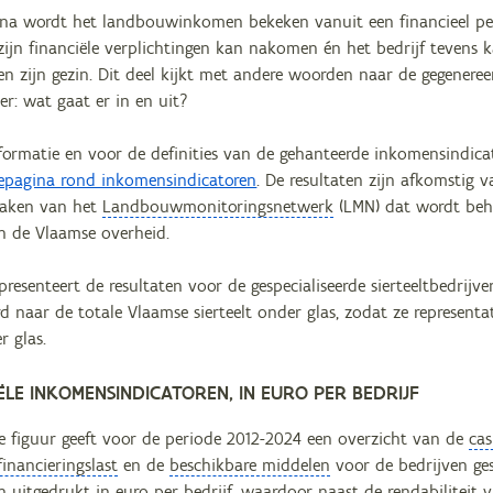
na wordt het landbouwinkomen bekeken vanuit een financieel pers
ijn financiële verplichtingen kan nakomen én het bedrijf tevens 
n zijn gezin. Dit deel kijkt met andere woorden naar de gegenere
r: wat gaat er in en uit?
formatie en voor de definities van de gehanteerde inkomensindica
epagina rond inkomensindicatoren
. De resultaten zijn afkomstig
maken van het
Landbouwmonitoringsnetwerk
(LMN) dat wordt beh
van de Vlaamse overheid.
presenteert de resultaten voor de gespecialiseerde sierteeltbedrijve
d naar de totale Vlaamse sierteelt onder glas, zodat ze represent
r glas.
LE INKOMENSINDICATOREN, IN EURO PER BEDRIJF
 figuur geeft voor de periode 2012-2024 een overzicht van de
cas
inancieringslast
en de
beschikbare middelen
voor de bedrijven gesp
jn uitgedrukt in euro per bedrijf, waardoor naast de rendabiliteit 