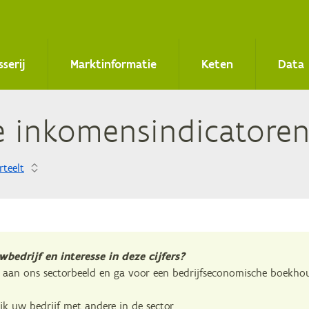
sserij
Marktinformatie
Keten
Data
­le in­ko­mens­in­di­ca­to­r
rteelt
bedrijf en interesse in deze cijfers?
aan ons sectorbeeld en ga voor een bedrijfseconomische boekho
ijk uw bedrijf met andere in de sector