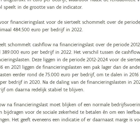
ol speelt in de grootte van de indicator.
voor financieringslast voor de sierteelt schommelt over de perio
imaal 484.500 euro per bedrijf in 2022.
teelt schommelt cashflow na financieringslast over de periode 20
 389.000 euro per bedrijf in 2022. Het verschil tussen de cashflo
cieringslasten. Deze liggen in de periode 2012-2024 voor de sierte
016 en 2021 liggen de financieringslasten een pak lager dan de ande
lasten eerder rond de 75.000 euro per bedrijf, om te dalen in 2016
 per bedrijf in 2020. Na de daling van de financieringslasten in 
ijf om daarna redelijk stabiel te blijven.
low na financieringslast moet blijken of een normale bedrijfsvoe
en bijdragen voor de sociale zekerheid te betalen én om een leef
ingen. Het geeft eveneens een indicatie of er daarnaast marge is 