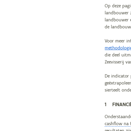
Op deze pagi
landbouwer z
landbouwer e
de landbouwe
Voor meer in
methodologi
die deel uit
Zeevisserij 
De indicator 
geëxtrapoleer
sierteelt onde
1 FINANCIË
Onderstaande
cashflow na f
resultaten zi