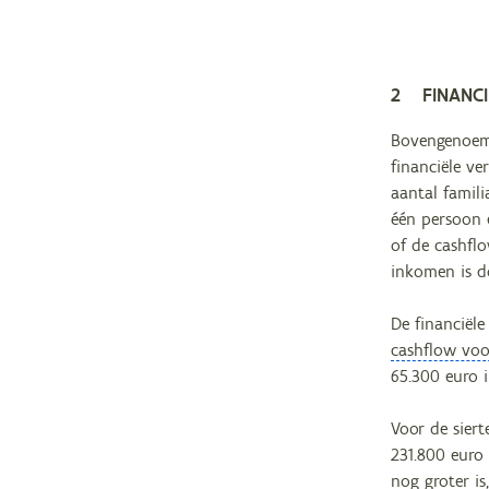
2 FINANCI
Bovengenoemde
financiële v
aantal famil
één persoon 
of de cashfl
inkomen is d
De financiële
cashflow voor
65.300 euro 
Voor de sier
231.800 euro 
nog groter is