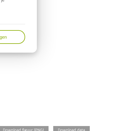
ngen
Download figuur (PNG)
Download data