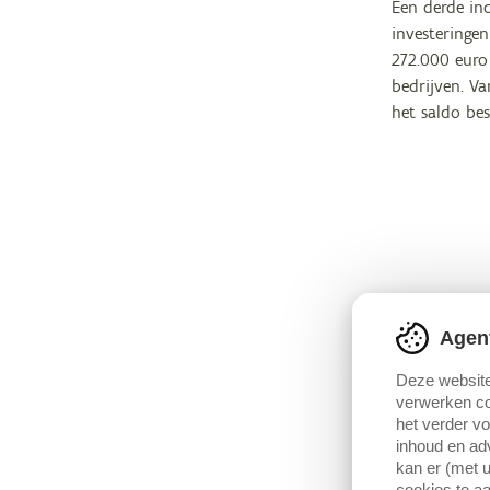
Een derde in
investeringe
272.000 euro 
bedrijven. Va
het saldo be
Agen
Deze website
verwerken co
het verder v
inhoud en adv
kan er (met u
cookies te aa