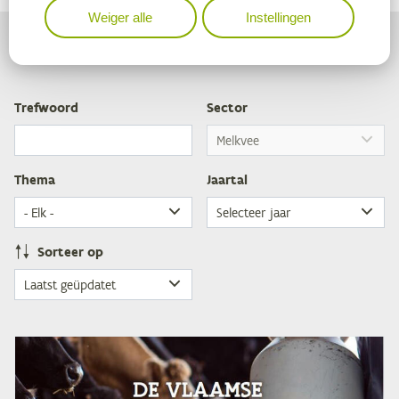
Weiger alle
Instellingen
Publicaties melkveesector
Tref­woord
Sec­tor
The­ma
Jaar­tal
Sor­teer op