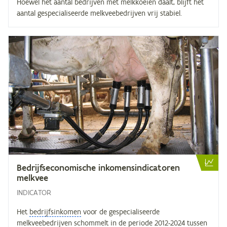
Hoewel het aantal bedrijven met melkkoeien daalt, blijft het
aantal gespecialiseerde melkveebedrijven vrij stabiel.
Be­drijfs­eco­no­mi­sche in­ko­mens­in­di­ca­to­ren
melkvee
INDICATOR
Het
bedrijfsinkomen
voor de gespecialiseerde
melkveebedrijven schommelt in de periode 2012-2024 tussen