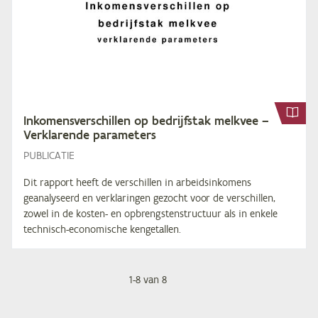
In­ko­mens­ver­schil­len op be­drijfs­tak melk­vee –
Ver­kla­ren­de parameters
PUBLICATIE
Dit rapport heeft de verschillen in arbeidsinkomens
geanalyseerd en verklaringen gezocht voor de verschillen,
zowel in de kosten- en opbrengstenstructuur als in enkele
technisch-economische kengetallen.
1
-
8
van
Paginering
8