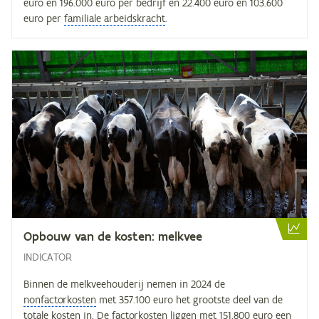
euro en 196.000 euro per bedrijf en 22.400 euro en 103.600
euro per
familiale arbeidskracht
.
Op­bouw van de kos­ten: melkvee
INDICATOR
Binnen de melkveehouderij nemen in 2024 de
nonfactorkosten
met 357.100 euro het grootste deel van de
totale kosten in. De
factorkosten
liggen met 151.800 euro een