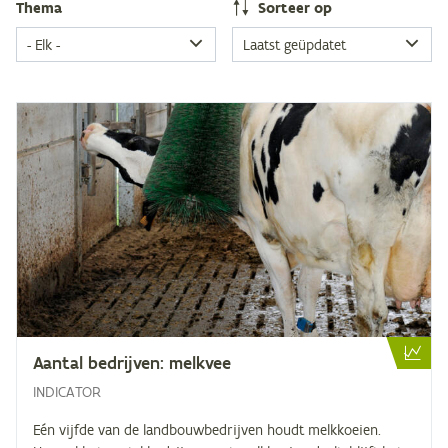
The­ma
Sor­teer op
Aan­tal be­drij­ven: melkvee
INDICATOR
Eén vijfde van de landbouwbedrijven houdt melkkoeien.