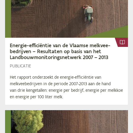
Ener­gie-ef­fi­ci­ën­tie van de Vlaam­se melk­vee­
be­drij­ven – Re­sul­ta­ten op ba­sis van het
Land­bouw­mo­ni­to­rings­net­werk
2007
–
2013
PUBLICATIE
Het rapport onderzoekt de energie-efficiëntie van
melkveebedrijven in de periode 2007-2013 aan de hand
van drie kengetallen: energie per bedrijf, energie per melkkoe
en energie per 100 liter melk.