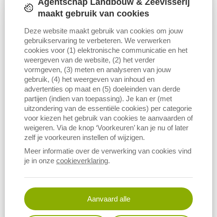
Agentschap Landbouw & Zeevisserij
maakt gebruik van cookies
Deze website maakt gebruik van cookies om jouw
gebruikservaring te verbeteren. We verwerken
cookies voor (1) elektronische communicatie en het
weergeven van de website, (2) het verder
vormgeven, (3) meten en analyseren van jouw
gebruik, (4) het weergeven van inhoud en
advertenties op maat en (5) doeleinden van derde
Kunst­mest­ge­bruik melk­vee: kalium
partijen (indien van toepassing). Je kan er (met
uitzondering van de essentiële cookies) per categorie
INDICATOR
voor kiezen het gebruik van cookies te aanvaarden of
weigeren. Via de knop ‘Voorkeuren’ kan je nu of later
Het geschatte totale kaliumkunstmestgebruik door de
zelf je voorkeuren instellen of wijzigen.
gespecialiseerde melkveebedrijven bedraagt 3,6 miljoen kg K
Meer informatie over de verwerking van cookies vind
in 2024.
je in onze
cookieverklaring
.
1
-
8
van
15
1
Paginering
2
Volgende >
Aanvaard alle