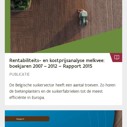
Ren­ta­bi­li­teits- en kost­prijs­ana­ly­se melk­vee:
boek­ja­ren
2007
–
2012
– Rap­port
2015
PUBLICATIE
De Belgische suikersector heeft een aantal troeven. Zo horen
de bietenplanters en de suikerfabrieken tot de meest
efficiënte in Europa.