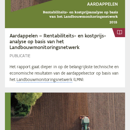
Aard­ap­pe­len – Ren­ta­bi­li­teits- en kost­prijs­
ana­ly­se op ba­sis van het
Landbouwmonitoringsnetwerk
PUBLICATIE
Het rapport gaat dieper in op de belangrijkste technische en
economische resultaten van de aardappelsector op basis van
het
Landbouwmonitoringsnetwerk
(LMN).