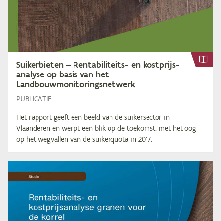
Sui­ker­bie­ten — Ren­ta­bi­li­teits- en kost­prijs­
ana­ly­se op ba­sis van het
Landbouwmonitoringsnetwerk
PUBLICATIE
Het rapport geeft een beeld van de suikersector in
Vlaanderen en werpt een blik op de toekomst, met het oog
op het wegvallen van de suikerquota in 2017.