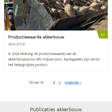
Pro­duc­tie­waar­de akkerbouw
INDICATOR
In 2024 bedroeg de productiewaarde van de
akkerbouwsector 690 miljoen euro. Aardappelen zijn veruit
het belangrijkste product.
1
-
8
van
14
1
Paginering
2
Volgende >
Publicaties akkerbouw