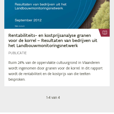
Ren­ta­bi­li­teits- en kost­prijs­ana­ly­se gra­nen
voor de kor­rel – Re­sul­ta­ten van be­drij­ven uit
het Landbouwmonitoringsnetwerk
PUBLICATIE
Ruim 24% van de oppervlakte cultuurgrond in Vlaanderen
wordt ingenomen door granen voor de korrel. In dit rapport
wordt de rentabiliteit en de kostprijs van die teelten
besproken.
1
-
4
van
Paginering
4