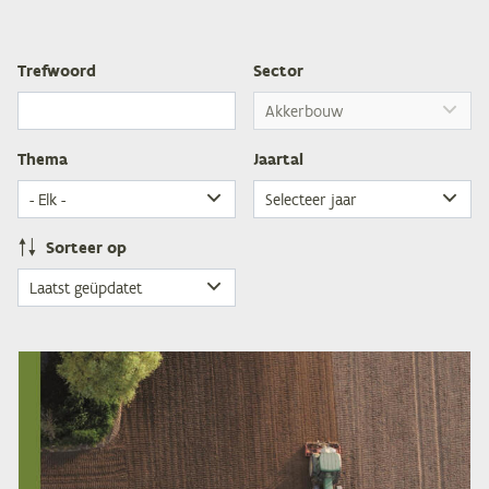
Tref­woord
Sec­tor
The­ma
Jaar­tal
Sor­teer op