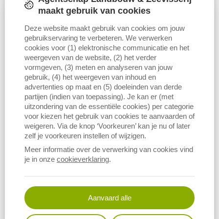
maakt gebruik van cookies
Deze website maakt gebruik van cookies om jouw
gebruikservaring te verbeteren. We verwerken
cookies voor (1) elektronische communicatie en het
weergeven van de website, (2) het verder
vormgeven, (3) meten en analyseren van jouw
gebruik, (4) het weergeven van inhoud en
advertenties op maat en (5) doeleinden van derde
partijen (indien van toepassing). Je kan er (met
Re­sul­ta­ten­re­ke­ning vol­le­dig be­drijf:
uitzondering van de essentiële cookies) per categorie
akkerbouwbedrijven
voor kiezen het gebruik van cookies te aanvaarden of
weigeren. Via de knop ‘Voorkeuren’ kan je nu of later
INDICATOR
zelf je voorkeuren instellen of wijzigen.
Deze pagina bevat de cijfers op bedrijfsniveau voor de
Meer informatie over de verwerking van cookies vind
gespecialiseerde akkerbouwbedrijven en biedt inzicht in de
je in onze
cookieverklaring
.
economische situatie van het volledige bedrijf.
Aanvaard alle