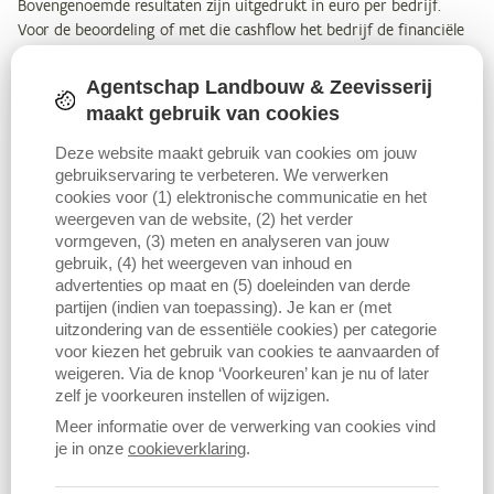
Bovengenoemde resultaten zijn uitgedrukt in euro per bedrijf.
Voor de beoordeling of met die cashflow het bedrijf de financiële
verplichtingen kan nakomen en of die een levensvatbaar inkomen
oplevert, is het echter van belang ook het aantal familiale
Agentschap Landbouw & Zeevisserij
arbeidskrachten (FAK) mee te nemen in het verhaal. Het maakt een
maakt gebruik van cookies
groot verschil uit of één of meer dan één persoon een inkomen
moet halen uit die cashflow, bijvoorbeeld in het geval van
Deze website maakt gebruik van cookies om jouw
gebruikservaring te verbeteren. We verwerken
samenuitbating. De vraag is eveneens of de cashflow dient als
cookies voor (1) elektronische communicatie en het
enige inkomen voor het hele gezin of dat er naast het inkomen uit
weergeven van de website, (2) het verder
het bedrijf nog een aanvullend inkomen is door buitenshuis te
vormgeven, (3) meten en analyseren van jouw
werken. Dit is hier niet meegenomen.
gebruik, (4) het weergeven van inhoud en
advertenties op maat en (5) doeleinden van derde
De financiële inkomensindicatoren uitgedrukt per FAK vertonen
partijen (indien van toepassing). Je kan er (met
hetzelfde patroon als de resultaten in euro per bedrijf. De
uitzondering van de essentiële cookies) per categorie
cashflow voor financieringslast
per FAK voor de fruitteeltbedrijven
voor kiezen het gebruik van cookies te aanvaarden of
schommelt in de periode 2012-2024 van minimaal 49.500 euro in
weigeren. Via de knop ‘Voorkeuren’ kan je nu of later
zelf je voorkeuren instellen of wijzigen.
2018 tot maximaal 212.300 euro per FAK in 2024.
Meer informatie over de verwerking van cookies vind
Voor de bedrijven met fruit schommelt de
je in onze
cookieverklaring
.
cashflow na financieringslast
per FAK van minimaal 12.800 euro in