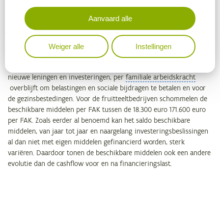
2018 tot maximaal 169.800 euro per FAK in 2024. Bij de
glastuinbouw – waar de aflossing van leningen groter is – zien we,
Aanvaard alle
in absolute termen, de grootste verschillen in cashflow voor en na
financieringslast per FAK.
Weiger alle
Instellingen
De
beschikbare middelen
per FAK tonen aan hoeveel er, na het in
rekening brengen van buitengewone ontvangsten en uitgaven en
nieuwe leningen en investeringen, per
familiale arbeidskracht
overblijft om belastingen en sociale bijdragen te betalen en voor
de gezinsbestedingen. Voor de fruitteeltbedrijven schommelen de
beschikbare middelen per FAK tussen de 18.300 euro 171.600 euro
per FAK. Zoals eerder al benoemd kan het saldo beschikbare
middelen, van jaar tot jaar en naargelang investeringsbeslissingen
al dan niet met eigen middelen gefinancierd worden, sterk
variëren. Daardoor tonen de beschikbare middelen ook een andere
evolutie dan de cashflow voor en na financieringslast.