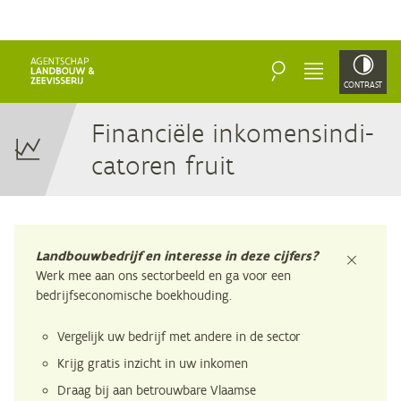
ZOEKEN
MENU
CONTRAST
Fi­nan­ci­ë­le in­ko­mens­in­di­
ca­to­ren fruit
Landbouwbedrijf en interesse in deze cijfers?
sluiten
Werk mee aan ons sectorbeeld en ga voor een
bedrijfseconomische boekhouding.
Vergelijk uw bedrijf met andere in de sector
Krijg gratis inzicht in uw inkomen
Draag bij aan betrouwbare Vlaamse