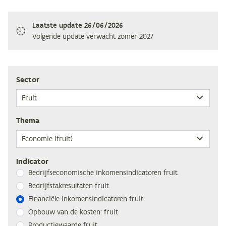
Laatste update
26/06/2026
Volgende update verwacht
zomer 2027
Sec­tor
The­ma
Indicator
Be­drijfs­eco­no­mi­sche in­ko­mens­in­di­ca­to­ren fruit
Be­drijfs­tak­re­sul­ta­ten fruit
Fi­nan­ci­ë­le in­ko­mens­in­di­ca­to­ren fruit
Op­bouw van de kos­ten: fruit
Pro­duc­tie­waar­de fruit