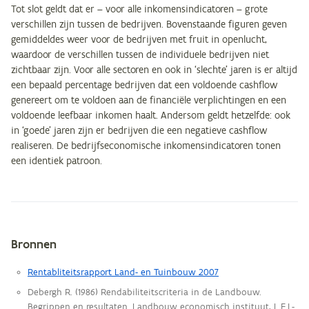
Tot slot geldt dat er – voor alle inkomensindicatoren – grote
verschillen zijn tussen de bedrijven. Bovenstaande figuren geven
gemiddeldes weer voor de bedrijven met fruit in openlucht,
waardoor de verschillen tussen de individuele bedrijven niet
zichtbaar zijn. Voor alle sectoren en ook in ‘slechte’ jaren is er altijd
een bepaald percentage bedrijven dat een voldoende cashflow
genereert om te voldoen aan de financiële verplichtingen en een
voldoende leefbaar inkomen haalt. Andersom geldt hetzelfde: ook
in ‘goede’ jaren zijn er bedrijven die een negatieve cashflow
realiseren. De bedrijfseconomische inkomensindicatoren tonen
een identiek patroon.
Bronnen
Metagegevens
Rentabliteitsrapport Land- en Tuinbouw 2007
Debergh R. (1986) Rendabiliteitscriteria in de Landbouw.
Begrippen en resultaten. Landbouw economisch instituut, L.E.I.-