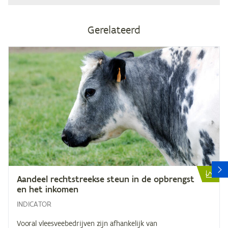
Gerelateerd
V
Aan­deel recht­streek­se steun in de op­brengst
en het inkomen
INDICATOR
Vooral vleesveebedrijven zijn afhankelijk van