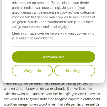
advertenties op maat en (5) doeleinden van derde
het ondernemerschap van de bedrijfsleider. De analyses zijn in
partijen (indien van toepassing). Je kan er (met
essentie statisch, wat betekent dat geen rekening gehouden wordt
uitzondering van de essentiële cookies) per categorie
met het aanpassingsvermogen van bedrijven.
voor kiezen het gebruik van cookies te aanvaarden of
weigeren. Via de knop ‘Voorkeuren’ kan je nu of later
De rechtstreekse steun en het percentage steun in het
zelf je voorkeuren instellen of wijzigen.
bedrijfsinkomen is algemeen hoog voor bedrijfstypes met rundvee
Meer informatie over de verwerking van cookies vind
(melkvee en / of vleesvee) en / of akkerbouw. Het zeer hoge
je in onze
cookieverklaring
.
steunpercentage voor het bedrijfstype vleesrundvee is het gevolg
van een combinatie van veel steun en een laag bedrijfsinkomen.
Een belangrijk deel van de rechtstreekse steun bij dit bedrijfstype
Aanvaard alle
is afkomstig van de zoogkoeienpremie. De bedrijfstypes
varkenshouderij en vooral tuinbouw ontvangen traditioneel
weinig of geen rechtstreekse steun. Met een flat rate winnen de
Weiger alle
Instellingen
bedrijfstypes fruitteelt, groenten in openlucht, akkerbouw en
varkenshouderij. De bedrijfstypes met rundvee (melk en/of
vleesvee) zijn de verliezers. Met éénzelfde bedrag per bedrijf
winnen de tuinbouw en de varkenshouderij en verliezen de
akkerbouw en het rundvee. Voor het bedrijfstype vleesrundvee is
het verlies des te groter indien de zoogkoeienpremie ontkoppeld
wordt en meegenomen wordt in een flat rate per ha of éénzelfde