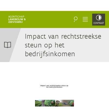
ZOEKEN
MENU
CONTRAST
Im­pact van recht­streek­se
steun op het
bedrijfsinkomen