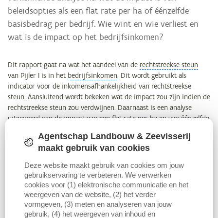
beleidsopties als een flat rate per ha of éénzelfde
basisbedrag per bedrijf. Wie wint en wie verliest en
wat is de impact op het bedrijfsinkomen?
Dit rapport gaat na wat het aandeel van de
rechtstreekse steun
van Pijler I is in het
bedrijfsinkomen
. Dit wordt gebruikt als
indicator voor de inkomensafhankelijkheid van rechtstreekse
steun. Aansluitend wordt bekeken wat de impact zou zijn indien de
rechtstreekse steun zou verdwijnen. Daarnaast is een analyse
uitgevoerd van de impact van een flat rate per ha en van éénzelfde
bedrag per bedrijf.
Agentschap Landbouw & Zeevisserij
maakt gebruik van cookies
De analyses gebeuren hoofdzakelijk op basis van het
Landbouwmonitoringsnetwerk
(LMN) dat beheerd wordt door de
Deze website maakt gebruik van cookies om jouw
afdeling Monitoring en Studie (AMS) van het Departement
gebruikservaring te verbeteren. We verwerken
Landbouw en Visserij. De klemtoon ligt op een analyse volgens
cookies voor (1) elektronische communicatie en het
bedrijfstype met het bedrijfsinkomen als belangrijkste variabele en
weergeven van de website, (2) het verder
vormgeven, (3) meten en analyseren van jouw
dit voor de periode 2005 – 2007. Het bedrijfsinkomen omvat een
gebruik, (4) het weergeven van inhoud en
vergoeding voor de productiefactoren arbeid, grond en kapitaal en