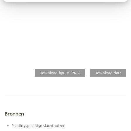
Download figuur (PNG)
Download data
Bronnen
Metagegevens
Meldingsplichtige slachthuizen