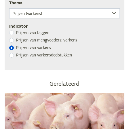
The­ma
Indicator
Prij­zen van biggen
Prij­zen van meng­voe­ders: varkens
Prij­zen van varkens
Prij­zen van varkensdeelstukken
Gerelateerd