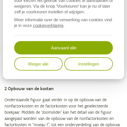
fictieve rente, vergoeding eigen arbeid) in rekening gebracht.
voor kiezen het gebruik van cookies te aanvaarden of
weigeren. Via de knop ‘Voorkeuren’ kan je nu of later
zelf je voorkeuren instellen of wijzigen.
Als vervolgens ook een deel (fictieve pacht en fictieve rente) of alle
aangerekende factorkosten (dus incl. de vergoeding eigen arbeid)
Meer informatie over de verwerking van cookies vind
je in onze
cookieverklaring
.
in rekening worden gebracht, levert dit respectievelijk het
familiaal arbeidsinkomen
(FAI) en het netto bedrijfsresultaat (NBR)
op. Het netto bedrijfsresultaat van de gespecialiseerde
varkensbedrijven in 2024 komt neer op 106.000 euro per bedrijf.
Aanvaard alle
Een positief NBR betekent dat ze alle productiefactoren konden
vergoeden én dat er een vergoeding voor het ondernemerschap
(winst) resteert. Na twee jaren, 2020 en 2021, met een (zwaar)
Weiger alle
Instellingen
negatief NBR realiseren de varkensbedrijven in 2022, 2023 en 2024
dus weer een positief NBR.
2 Opbouw van de kosten
Onderstaande figuur gaat verder in op de opbouw van de
nonfactorkosten en de factorkosten voor het geselecteerde
boekjaar. Middels de ‘zoomslider’ kan het detail van de figuur
aangepast worden: van de opbouw van de nonfactorkosten en
factorkosten in “niveau 1”, tot een onderverdeling van de opbouw