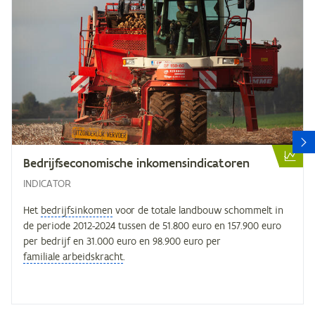
V
Be­drijfs­eco­no­mi­sche inkomensindicatoren
INDICATOR
Het
bedrijfsinkomen
voor de totale landbouw schommelt in
de periode 2012-2024 tussen de 51.800 euro en 157.900 euro
per bedrijf en 31.000 euro en 98.900 euro per
familiale arbeidskracht
.