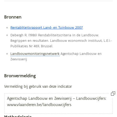
Bronnen
Metagegevens
Rentabliteitsrapport Land- en Tuinbouw 2007
Debergh R. (1986) Rendabiliteitscriteria in de Landbouw.
Begrippen en resultaten. Landbouw economisch instituut, L.E.I.-
Publikaties Nr 469, Brussel.
Landbouwmonitoringsnetwerk
Agentschap Landbouw en
Zeevisserij
Bronvermelding
Vermelding bij gebruik van deze indicator
Methodologie