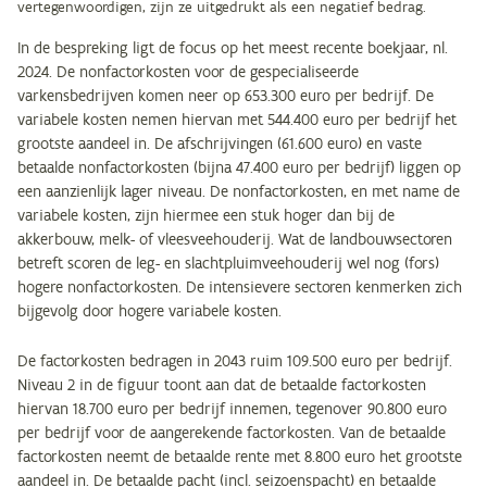
vertegenwoordigen, zijn ze uitgedrukt als een negatief bedrag.
In de bespreking ligt de focus op het meest recente boekjaar, nl.
2024. De nonfactorkosten voor de gespecialiseerde
varkensbedrijven komen neer op 653.300 euro per bedrijf. De
variabele kosten nemen hiervan met 544.400 euro per bedrijf het
grootste aandeel in. De afschrijvingen (61.600 euro) en vaste
betaalde nonfactorkosten (bijna 47.400 euro per bedrijf) liggen op
een aanzienlijk lager niveau. De nonfactorkosten, en met name de
variabele kosten, zijn hiermee een stuk hoger dan bij de
akkerbouw, melk- of vleesveehouderij. Wat de landbouwsectoren
betreft scoren de leg- en slachtpluimveehouderij wel nog (fors)
hogere nonfactorkosten. De intensievere sectoren kenmerken zich
bijgevolg door hogere variabele kosten.
De factorkosten bedragen in 2043 ruim 109.500 euro per bedrijf.
Niveau 2 in de figuur toont aan dat de betaalde factorkosten
hiervan 18.700 euro per bedrijf innemen, tegenover 90.800 euro
per bedrijf voor de aangerekende factorkosten. Van de betaalde
factorkosten neemt de betaalde rente met 8.800 euro het grootste
aandeel in. De betaalde pacht (incl. seizoenspacht) en betaalde