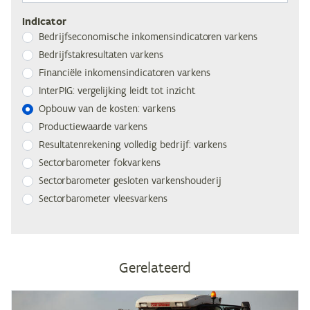
Indicator
Be­drijfs­eco­no­mi­sche in­ko­mens­in­di­ca­to­ren varkens
Be­drijfs­tak­re­sul­ta­ten varkens
Fi­nan­ci­ë­le in­ko­mens­in­di­ca­to­ren varkens
In­ter­PIG: ver­ge­lij­king leidt tot inzicht
Op­bouw van de kos­ten: varkens
Pro­duc­tie­waar­de varkens
Re­sul­ta­ten­re­ke­ning vol­le­dig be­drijf: varkens
Sec­tor­ba­ro­me­ter fokvarkens
Sec­tor­ba­ro­me­ter ge­slo­ten varkenshouderij
Sec­tor­ba­ro­me­ter vleesvarkens
Gerelateerd