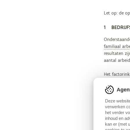
Let op: de op
1 BEDRIJF
Onderstaande
familiaal ar
resultaten zi
aantal arbeid
Het factorin
per bedrijf. 
Agen
Als we focus
Deze website
maximum) in 
verwerken co
Daarnaast st
het verder v
door. Hierdoo
inhoud en adv
bedrijf. Er 
kan er (met u
hectare per 
cookies te aa