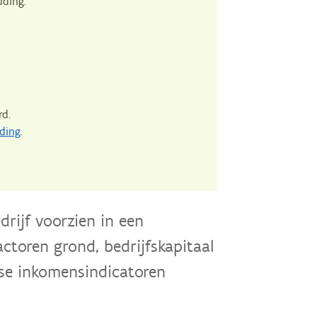
uding.
rd.
ding
.
rijf voorzien in een
ctoren grond, bedrijfskapitaal
erse inkomensindicatoren