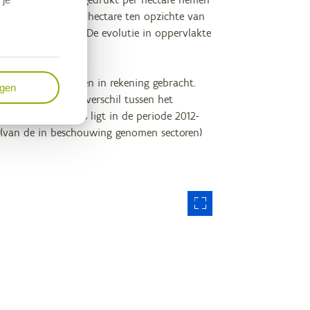
ppervlakte met 0,5 hectare ten opzichte van
per hectare, fors. De evolutie in oppervlakte
 productiefactoren in rekening gebracht.
ngen
24 3,9 VAK) is het verschil tussen het
erteelt onder glas ligt in de periode 2012-
t (van de in beschouwing genomen sectoren)