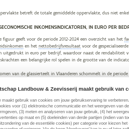
pervlakte betreft de totale gemiddelde oppervlakte, dus niet enke
SECONOMISCHE INKOMENSINDICATOREN, IN EURO PER BEDR
 figuur geeft voor de periode 2012-2024 een overzicht van het
fa
beidsinkomen
en het
nettobedrijfsresultaat
voor de gespecialiseerde 
jn uitgedrukt in euro per bedrijf, waardoor naast de rendabiliteit 
skrachten een belangrijke rol spelen in de grootte van de indicato
komen van de glassierteelt in Vlaanderen schommelt in de periode
In 2013 is dat het laagst en in 2022 het hoogst.
tschap Landbouw & Zeevisserij maakt gebruik van c
sen op de meest recente boekjaren, dan zien we dat het factorink
 maakt gebruik van cookies om jouw gebruikservaring te verbeteren
2022 opnieuw iets afneemt. De totale opbrengsten dalen ondank
okies voor (1) elektronische communicatie en het weergeven van de 
ijgen de
nonfactorkosten
verder door. In 2024 stijgen de opbrengs
ormgeven, (3) meten en analyseren van jouw gebruik, (4) het weerge
r daalt het factorinkomen (lichtjes). Hierbij geldt dat dit bedragen
ertenties op maat en (5) doeleinden van derde partijen (indien van t
speelt ook een schaaleffect: de totale gemiddelde oppervlakte nam
itzondering van de essentiële cookies) per categorie voor kiezen het
bedrijf. Desondanks namen de opbrengsten af, terwijl de nonfacto
nvaarden of weigeren. Via de knop ‘Voorkeuren’ kan je nu of later zelf