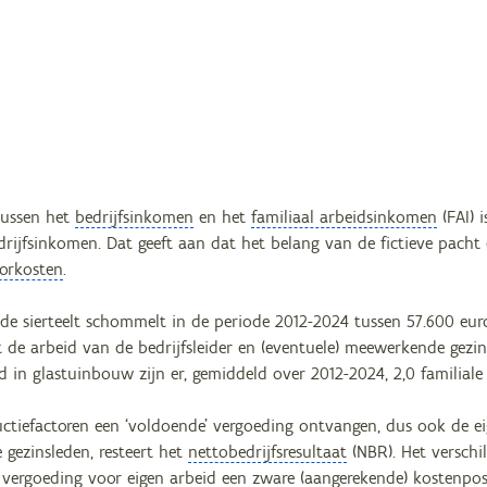
 tussen het
bedrijfsinkomen
en het
familiaal arbeidsinkomen
(FAI) 
drijfsinkomen. Dat geeft aan dat het belang van de fictieve pacht
torkosten
.
de sierteelt schommelt in de periode 2012-2024 tussen 57.600 euro
t de arbeid van de bedrijfsleider en (eventuele) meewerkende gezi
rd in glastuinbouw zijn er, gemiddeld over 2012-2024, 2,0 familiale
uctiefactoren een ‘voldoende’ vergoeding ontvangen, dus ook de ei
gezinsleden, resteert het
nettobedrijfsresultaat
(NBR). Het verschi
 vergoeding voor eigen arbeid een zware (aangerekende) kostenpos