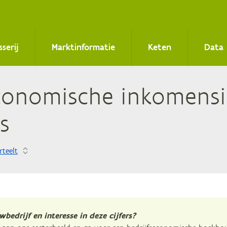
sserij
Marktinformatie
Keten
Data
co­no­mi­sche in­ko­mens­in
s
rteelt
bedrijf en interesse in deze cijfers?