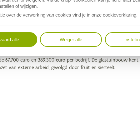
stellen of wijzigen.
en duidelijk af, maar de nonfactorkosten ook. In 2024 daalt de o
 stijgen de opbrengsten en de nonfactorkosten, uitgedrukt in euro 
tie over de verwerking van cookies vind je in onze
cookieverklaring
.
 op de inkomensindicatoren en de evolutie ervan.
actorinkomen naar het bedrijfsinkomen te gaan worden de externe
aard alle
Weiger alle
Instelli
e inzet van externe arbeid in de sierteelt (gemiddeld over 2012-20
 en het bedrijfsinkomen behoorlijk. Het bedrijfsinkomen van de si
de 67.700 euro en 389.300 euro per bedrijf. De glastuinbouw ken
zet van externe arbeid, gevolgd door fruit en sierteelt.