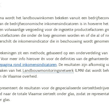
r
na wordt het landbouwinkomen bekeken vanuit een bedrijfseconom
an de bedrijfseconomische inkomensindicatoren is in hoeverre h
en volwaardige vergoeding voor de ingezette productiefactoren gro
tiefactoren die onder de loep genomen worden en of die al of niet
, verschilt de inkomensindicator die in beschouwing wordt genomen
rekeningen zit een methode, gebaseerd op een onderverdeling van
. Voor meer info hierover én voor de definities van de gehanteer
epagina rond inkomensindicatoren
. De resultaten zijn afkomstig
maken van het
Landbouwmonitoringsnetwerk
(LMN) dat wordt beh
van de Vlaamse overheid.
presenteert de resultaten voor de gespecialiseerde sierteeltbedrijve
d naar de totale Vlaamse sierteelt onder glas, zodat ze represent
r glas.