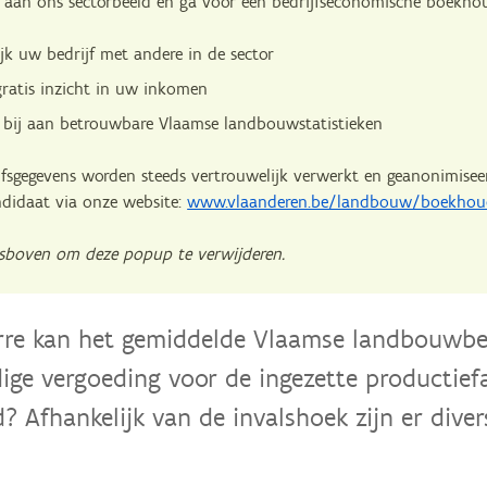
aan ons sectorbeeld en ga voor een bedrijfseconomische boekho
ijk uw bedrijf met andere in de sector
gratis inzicht in uw inkomen
 bij aan betrouwbare Vlaamse landbouwstatistieken
fsgegevens worden steeds vertrouwelijk verwerkt en geanonimisee
ndidaat via onze website:
www.vlaanderen.be/landbouw/boekhou
tsboven om deze popup te verwijderen.
rre kan het gemiddelde Vlaamse landbouwbed
ige vergoeding voor de ingezette productiefa
d? Afhankelijk van de invalshoek zijn er div