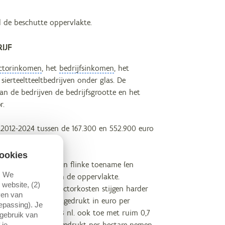
l de beschutte oppervlakte.
IJF
ctorinkomen
, het
bedrijfsinkomen
, het
sierteeltteeltbedrijven onder glas. De
van de bedrijven de bedrijfsgrootte en het
r.
 2012-2024 tussen de 167.300 en 552.900 euro
ookies
omen in 2023 na een flinke toename (en
. We
s een toename van de oppervlakte.
website, (2)
ten, maar de nonfactorkosten stijgen harder
ven van
 betreft die zijn uitgedrukt in euro per
oepassing). Je
 van 2022 naar 2023 nl. ook toe met ruim 0,7
 gebruik van
rkosten stegen. Uitgedrukt per hectare nemen
 je