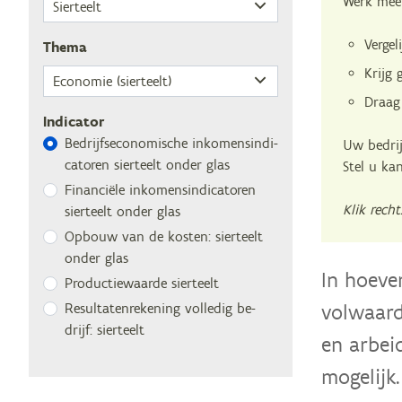
Werk mee 
Vergel
The­ma
Krijg 
Draag
Indicator
Be­drijfs­eco­no­mi­sche in­ko­mens­in­di­
Uw bedrij
ca­to­ren sier­teelt on­der glas
Stel u ka
Fi­nan­ci­ë­le in­ko­mens­in­di­ca­to­ren
Klik rech
sier­teelt on­der glas
Op­bouw van de kos­ten: sier­teelt
on­der glas
In hoeve
Pro­duc­tie­waar­de sierteelt
volwaard
Re­sul­ta­ten­re­ke­ning vol­le­dig be­
drijf: sierteelt
en arbei
mogelijk.