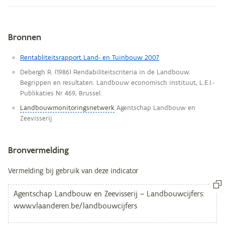
Bronnen
Metagegevens
Rentabliteitsrapport Land- en Tuinbouw 2007
Debergh R. (1986) Rendabiliteitscriteria in de Landbouw.
Begrippen en resultaten. Landbouw economisch instituut, L.E.I.-
Publikaties Nr 469, Brussel.
Landbouwmonitoringsnetwerk
Agentschap Landbouw en
Zeevisserij
Bronvermelding
Vermelding bij gebruik van deze indicator