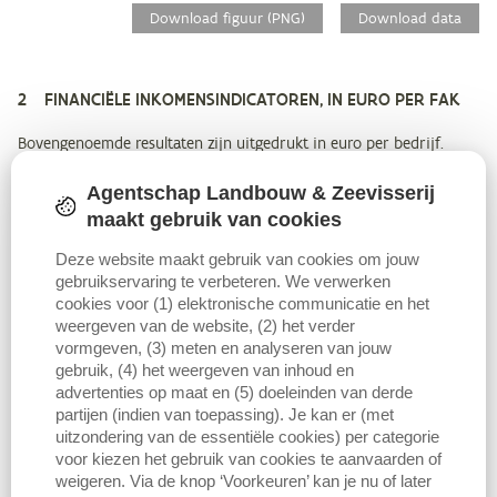
Download figuur (PNG)
Download data
2 FINANCIËLE INKOMENSINDICATOREN, IN EURO PER FAK
Bovengenoemde resultaten zijn uitgedrukt in euro per bedrijf.
Voor de beoordeling of met die cashflow het bedrijf de financiële
Agentschap Landbouw & Zeevisserij
verplichtingen kan nakomen en of die een levensvatbaar inkomen
oplevert, is het echter van belang ook het aantal familiale
maakt gebruik van cookies
arbeidskrachten (FAK) mee te nemen in het verhaal. Het maakt een
Deze website maakt gebruik van cookies om jouw
groot verschil uit of één of meer dan één persoon een inkomen
gebruikservaring te verbeteren. We verwerken
moet halen uit die cashflow, bijvoorbeeld in het geval van
cookies voor (1) elektronische communicatie en het
samenuitbating. De vraag is eveneens of de cashflow dient als
weergeven van de website, (2) het verder
enige inkomen voor het hele gezin of dat er naast het inkomen uit
vormgeven, (3) meten en analyseren van jouw
het bedrijf nog een aanvullend inkomen is door buitenshuis te
gebruik, (4) het weergeven van inhoud en
werken. Dit is hier niet meegenomen.
advertenties op maat en (5) doeleinden van derde
partijen (indien van toepassing). Je kan er (met
uitzondering van de essentiële cookies) per categorie
De financiële inkomensindicatoren uitgedrukt per FAK vertonen
voor kiezen het gebruik van cookies te aanvaarden of
hetzelfde patroon als de resultaten in euro per bedrijf. De
weigeren. Via de knop ‘Voorkeuren’ kan je nu of later
cashflow voor financieringslast
per FAK voor de bedrijven met