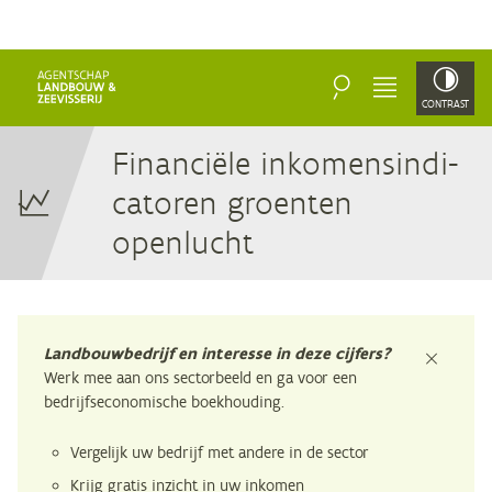
ZOEKEN
MENU
CONTRAST
Fi­nan­ci­ë­le in­ko­mens­in­di­
ca­to­ren groen­ten
openlucht
Landbouwbedrijf en interesse in deze cijfers?
sluiten
Werk mee aan ons sectorbeeld en ga voor een
bedrijfseconomische boekhouding.
Vergelijk uw bedrijf met andere in de sector
Krijg gratis inzicht in uw inkomen