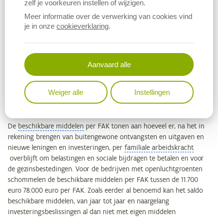
zelf je voorkeuren instellen of wijzigen.
openluchtgroenten schommelt in de periode 2012-2024 van
Meer informatie over de verwerking van cookies vind
minimaal 35.300 euro in 2013 tot maximaal 114.300 euro per FAK in
je in onze
cookieverklaring
.
2023.
Voor de bedrijven met openluchtgroenten schommelt de
cashflow na financieringslast
per FAK van minimaal 22.400 euro in
Aanvaard alle
2013 tot maximaal 94.500 euro per FAK in 2023. Bij de
glastuinbouw – waar de aflossing van leningen groter is – zien we,
Weiger alle
Instellingen
in absolute termen, de grootste verschillen in cashflow voor en na
financieringslast per FAK.
De
beschikbare middelen
per FAK tonen aan hoeveel er, na het in
rekening brengen van buitengewone ontvangsten en uitgaven en
nieuwe leningen en investeringen, per
familiale arbeidskracht
overblijft om belastingen en sociale bijdragen te betalen en voor
de gezinsbestedingen. Voor de bedrijven met openluchtgroenten
schommelen de beschikbare middelen per FAK tussen de 11.700
euro 78.000 euro per FAK. Zoals eerder al benoemd kan het saldo
beschikbare middelen, van jaar tot jaar en naargelang
investeringsbeslissingen al dan niet met eigen middelen