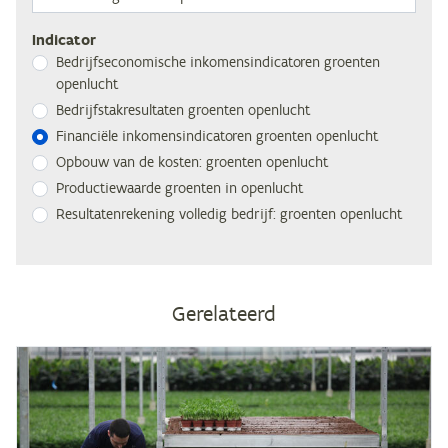
Indicator
Be­drijfs­eco­no­mi­sche in­ko­mens­in­di­ca­to­ren groen­ten
openlucht
Be­drijfs­tak­re­sul­ta­ten groen­ten openlucht
Fi­nan­ci­ë­le in­ko­mens­in­di­ca­to­ren groen­ten openlucht
Op­bouw van de kos­ten: groen­ten openlucht
Pro­duc­tie­waar­de groen­ten in openlucht
Re­sul­ta­ten­re­ke­ning vol­le­dig be­drijf: groen­ten openlucht
Gerelateerd