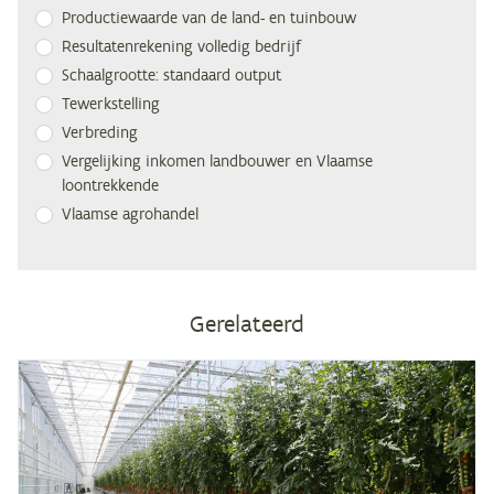
Pro­duc­tie­waar­de van de land- en tuinbouw
Re­sul­ta­ten­re­ke­ning vol­le­dig bedrijf
Schaal­groot­te: stan­daard output
Te­werk­stel­ling
Ver­bre­ding
Ver­ge­lij­king in­ko­men land­bou­wer en Vlaam­se
loontrekkende
Vlaam­se agrohandel
Gerelateerd