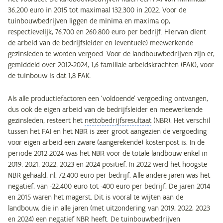
36.200 euro in 2015 tot maximaal 132.300 in 2022. Voor de
tuinbouwbedrijven liggen de minima en maxima op,
respectievelijk, 76.700 en 260.800 euro per bedrijf. Hiervan dient
de arbeid van de bedrijfsleider en (eventuele) meewerkende
gezinsleden te worden vergoed. Voor de landbouwbedrijven zijn er,
gemiddeld over 2012-2024, 1,6 familiale arbeidskrachten (FAK), voor
de tuinbouw is dat 1,8 FAK.
Als alle productiefactoren een ‘voldoende’ vergoeding ontvangen,
dus ook de eigen arbeid van de bedrijfsleider en meewerkende
gezinsleden, resteert het
nettobedrijfsresultaat
(NBR). Het verschil
tussen het FAI en het NBR is zeer groot aangezien de vergoeding
voor eigen arbeid een zware (aangerekende) kostenpost is. In de
periode 2012-2024 was het NBR voor de totale landbouw enkel in
2019, 2021, 2022, 2023 en 2024 positief. In 2022 werd het hoogste
NBR gehaald, nl. 72.400 euro per bedrijf. Alle andere jaren was het
negatief, van -22.400 euro tot -400 euro per bedrijf. De jaren 2014
en 2015 waren het magerst. Dit is vooral te wijten aan de
landbouw, die in alle jaren (met uitzondering van 2019, 2022, 2023
en 2024) een negatief NBR heeft. De tuinbouwbedrijven