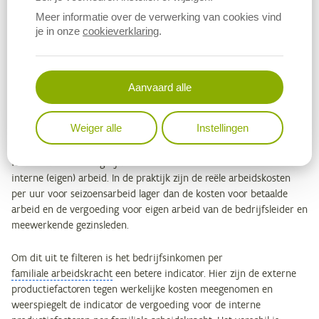
Meer informatie over de verwerking van cookies vind
Opvallend is dat het factorinkomen per
voltijdse arbeidskracht
je in onze
cookieverklaring
.
voor de tuinbouwbedrijven steeds lager ligt dan voor de
landbouwbedrijven, terwijl het factorinkomen per bedrijf in de
tuinbouw aanzienlijk hoger is dan in de landbouw. De verklaring
ligt in het grote verschil in het aantal VAK. Dit bedraagt 6,7 in de
Aanvaard alle
tuinbouw, waarvan 4,8 afkomstig van externe arbeid, tegenover 1,8
VAK in de landbouw. Dit impliceert dat de netto toegevoegde
Weiger alle
Instellingen
waarde per arbeidskracht in de tuinbouw lager is dan in de
landbouw. Enige nuance is op zijn plaats aangezien het
factorinkomen hier gelijk wordt verdeeld over de externe en de
interne (eigen) arbeid. In de praktijk zijn de reële arbeidskosten
per uur voor seizoensarbeid lager dan de kosten voor betaalde
arbeid en de vergoeding voor eigen arbeid van de bedrijfsleider en
meewerkende gezinsleden.
Om dit uit te filteren is het bedrijfsinkomen per
familiale arbeidskracht
een betere indicator. Hier zijn de externe
productiefactoren tegen werkelijke kosten meegenomen en
weerspiegelt de indicator de vergoeding voor de interne