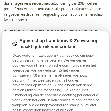
daarentegen realiseerden, met uitzondering van 2013, wel een
positief NBR wat betekent dat ze alle productiefactoren konden
vergoeden én dat er een vergoeding voor het ondernemerschap
(winst) resteert.
2 BEDRIJFSECONOMISCHE INKOMENSINDICATOREN, IN
EURO PER ARBEIDSKRACHT
Agentschap Landbouw & Zeevisserij
maakt gebruik van cookies
Wanneer de indicatoren uitgedrukt worden in euro per bedrijf,
speelt de bedrijfsgrootte en het aantal arbeidskrachten een grote
Deze website maakt gebruik van cookies om jouw
rol en dat maakt het lastig om de resultaten te interpreteren. In dit
gebruikservaring te verbeteren. We verwerken
deel worden de indicatoren daarom eveneens uitgedrukt per deler.
cookies voor (1) elektronische communicatie en het
Hierbij ligt de klemtoon op arbeid als belangrijke productiefactor.
weergeven van de website, (2) het verder
Voor het
factorinkomen
waarbij zowel de vergoeding voor externe
vormgeven, (3) meten en analyseren van jouw
als interne (eigen) arbeid nog niet in rekening gebracht is, geldt
gebruik, (4) het weergeven van inhoud en
het aantal voltijdse arbeidskrachten (VAK) als deler. Voor de drie
advertenties op maat en (5) doeleinden van derde
partijen (indien van toepassing). Je kan er (met
andere indicatoren waar de externe arbeid al meegenomen is als
uitzondering van de essentiële cookies) per categorie
kost, is dat het aantal familiale arbeidskrachten (FAK).
voor kiezen het gebruik van cookies te aanvaarden of
Onderstaande figuur geeft de vier inkomensindicatoren weer voor
weigeren. Via de knop ‘Voorkeuren’ kan je nu of later
de periode 2012-2024 en dit uitgedrukt per VAK of per FAK.
zelf je voorkeuren instellen of wijzigen.