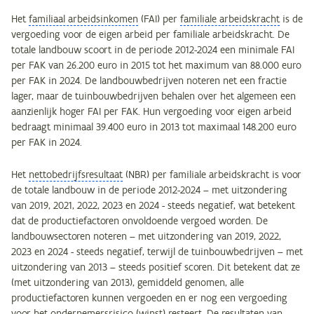
Het
familiaal arbeidsinkomen
(FAI) per
familiale arbeidskracht
is de
vergoeding voor de eigen arbeid per familiale arbeidskracht. De
totale landbouw scoort in de periode 2012-2024 een minimale FAI
per FAK van 26.200 euro in 2015 tot het maximum van 88.000 euro
per FAK in 2024. De landbouwbedrijven noteren net een fractie
lager, maar de tuinbouwbedrijven behalen over het algemeen een
aanzienlijk hoger FAI per FAK. Hun vergoeding voor eigen arbeid
bedraagt minimaal 39.400 euro in 2013 tot maximaal 148.200 euro
per FAK in 2024.
Het
nettobedrijfsresultaat
(NBR) per familiale arbeidskracht is voor
de totale landbouw in de periode 2012-2024 – met uitzondering
van 2019, 2021, 2022, 2023 en 2024 - steeds negatief, wat betekent
dat de productiefactoren onvoldoende vergoed worden. De
landbouwsectoren noteren – met uitzondering van 2019, 2022,
2023 en 2024 - steeds negatief, terwijl de tuinbouwbedrijven – met
uitzondering van 2013 – steeds positief scoren. Dit betekent dat ze
(met uitzondering van 2013), gemiddeld genomen, alle
productiefactoren kunnen vergoeden en er nog een vergoeding
voor het ondernemersrisico (winst) resteert. De resultaten van