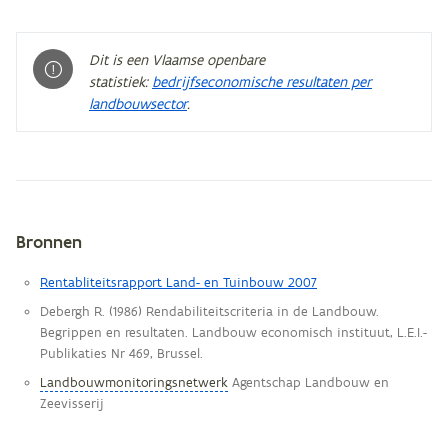
Dit is een Vlaamse openbare
statistiek:
bedrijfseconomische resultaten per
landbouwsector
.
Bronnen
Metagegevens
Rentabliteitsrapport Land- en Tuinbouw 2007
Debergh R. (1986) Rendabiliteitscriteria in de Landbouw.
Begrippen en resultaten. Landbouw economisch instituut, L.E.I.-
Publikaties Nr 469, Brussel.
Landbouwmonitoringsnetwerk
Agentschap Landbouw en
Zeevisserij