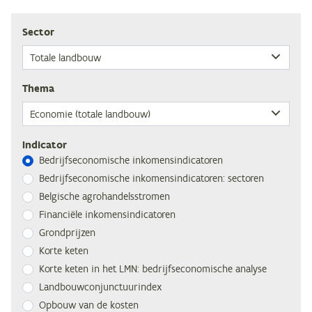
Sec­tor
The­ma
Indicator
Be­drijfs­eco­no­mi­sche inkomensindicatoren
Be­drijfs­eco­no­mi­sche in­ko­mens­in­di­ca­to­ren: sectoren
Bel­gi­sche agrohandelsstromen
Fi­nan­ci­ë­le inkomensindicatoren
Grond­prij­zen
Kor­te keten
Kor­te ke­ten in het
LMN
: be­drijfs­eco­no­mi­sche analyse
Land­bouw­con­junc­tuur­in­dex
Op­bouw van de kosten