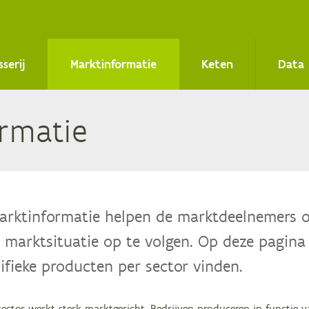
sserij
Marktinformatie
Keten
Data
r­ma­tie
marktinformatie helpen de marktdeelnemers 
 marktsituatie op te volgen. Op deze pagina
ifieke producten per sector vinden.
ctor werkt sterk marktgericht. Bedrijven produceren in functie