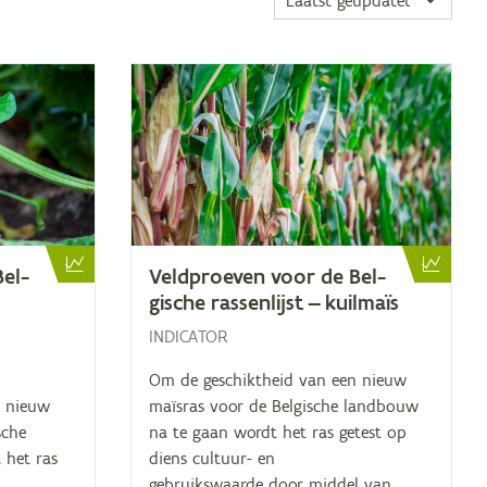
Bel­
Veld­proe­ven voor de Bel­
gi­sche ras­sen­lijst — kuilmaïs
INDICATOR
Om de geschiktheid van een nieuw
n nieuw
maïsras voor de Belgische landbouw
sche
na te gaan wordt het ras getest op
 het ras
diens cultuur- en
gebruikswaarde door middel van