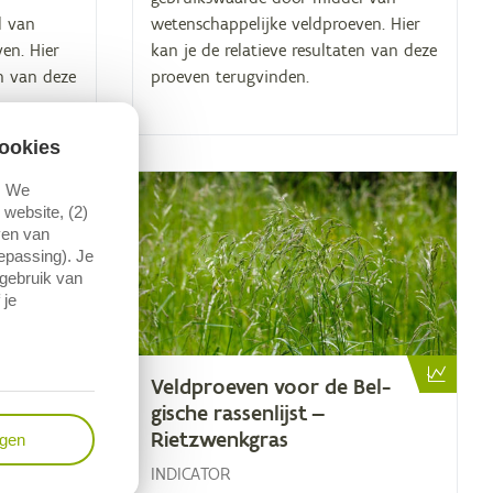
l van
wetenschappelijke veldproeven. Hier
en. Hier
kan je de relatieve resultaten van deze
en van deze
proeven terugvinden.
ookies
. We
website, (2)
ven van
oepassing). Je
 gebruik van
 je
Bel­
Veld­proe­ven voor de Bel­
lt
gi­sche ras­sen­lijst —
Rietzwenkgras
ngen
INDICATOR
n nieuw