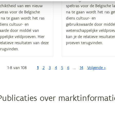
chiktheid van een nieuw
speltras voor de Belgische
eras voor de Belgische
na te gaan wordt het ras ge
na te gaan wordt het ras
diens cultuur- en
diens cultuur- en
gebruikswaarde door midde
aarde door middel van
wetenschappelijke veldproev
pelijke veldproeven. Hier
kan je de relatieve resultat
relatieve resultaten van deze
proeven terugvinden.
erugvinden.
1
-
8
van
108
1
2
3
4
Paginering
5
6
…
14
Volgende >
Publicaties over marktinformati