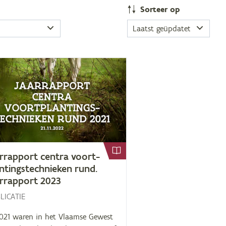
Sor­teer op
r­rap­port cen­tra voort­
n­tings­tech­nie­ken rund.
r­rap­port
2023
LICATIE
2021 waren in het Vlaamse Gewest