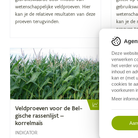
wetenschappelijke veldproeven. Hier
gebruiksw
kan je de relatieve resultaten van deze
wetenschap
proeven terugvinden.
kan je de 
proeven t
Agen
Deze website
verwerken co
het verder v
inhoud en adv
kan er (met u
cookies te aa
voorkeuren in
Meer informa
Veld­proe­ven voor de Bel­
Veld­pro
gi­sche ras­sen­lijst —
gi­sche ra
korrelmaïs
wintert
Aanv
INDICATOR
INDICATO