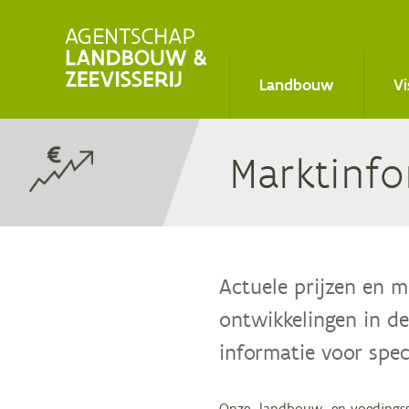
Main
Landbouw
Vi
navigation
Markt­in­fo
Actuele prijzen en 
ontwikkelingen in de
informatie voor spec
Onze landbouw- en voedingsse