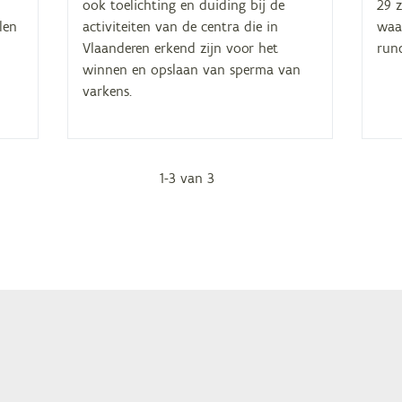
ook toelichting en duiding bij de
29 z
len
activiteiten van de centra die in
waa
Vlaanderen erkend zijn voor het
run
winnen en opslaan van sperma van
varkens.
1
-
3
van
Paginering
3