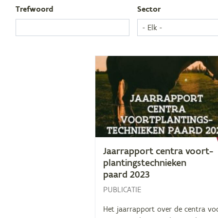
Tref­woord
Sec­tor
Jaar­rap­port cen­tra voort­
plan­tings­tech­nie­ken
paard
2023
PUBLICATIE
Het jaarrapport over de centra vo