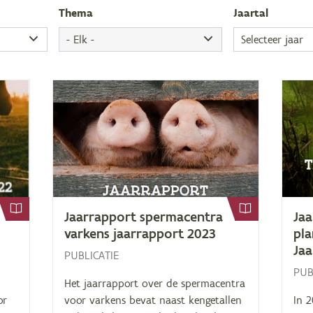
The­ma
Jaar­tal
Jaar­rap­port sper­ma­cen­tra
Jaa
var­kens jaar­rap­port
2023
pla
Jaa
PUBLICATIE
PUB
Het jaarrapport over de spermacentra
or
voor varkens bevat naast kengetallen
In 