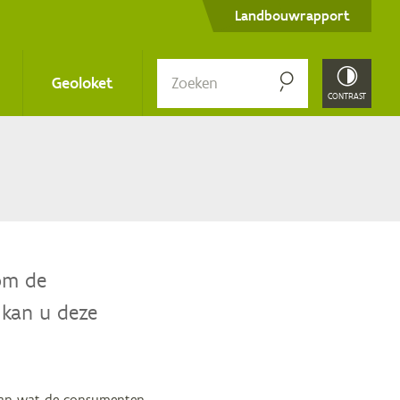
Secondary
Landbouwrapport
menu
Zoe­
Geoloket
ken
CONTRAST
om de
 kan u deze
 van wat de consumenten