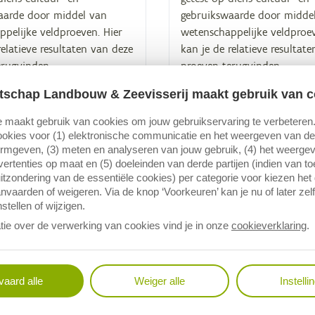
aarde door middel van
gebruikswaarde door midde
pelijke veldproeven. Hier
wetenschappelijke veldproev
relatieve resultaten van deze
kan je de relatieve resultat
erugvinden.
proeven terugvinden.
tschap Landbouw & Zeevisserij maakt gebruik van c
 maakt gebruik van cookies om jouw gebruikservaring te verbeteren
okies voor (1) elektronische communicatie en het weergeven van de 
ormgeven, (3) meten en analyseren van jouw gebruik, (4) het weerge
ertenties op maat en (5) doeleinden van derde partijen (indien van t
itzondering van de essentiële cookies) per categorie voor kiezen het
nvaarden of weigeren. Via de knop ‘Voorkeuren’ kan je nu of later zelf
stellen of wijzigen.
tie over de verwerking van cookies vind je in onze
cookieverklaring
.
e­ven voor de Bel­
Veld­proe­ven voor de 
s­sen­lijst —
gi­sche ras­sen­lijst — spe
arwe
aard alle
Weiger alle
Instelli
INDICATOR
R
Om de geschiktheid van ee