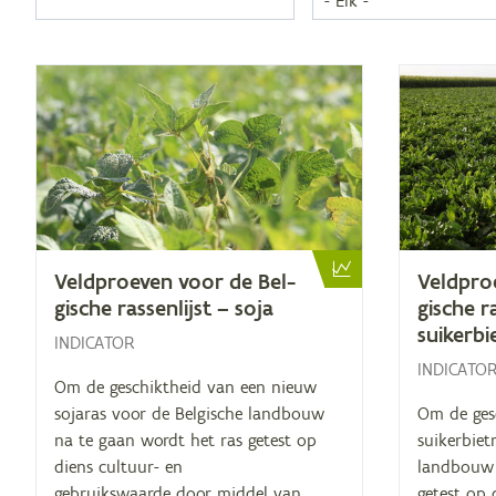
Veld­proe­ven voor de Bel­
Veld­pro
gi­sche ras­sen­lijst – soja
gi­sche ra
suikerbi
INDICATOR
INDICATO
Om de geschiktheid van een nieuw
sojaras voor de Belgische landbouw
Om de ges
na te gaan wordt het ras getest op
suikerbiet
diens cultuur- en
landbouw 
gebruikswaarde door middel van
getest op 