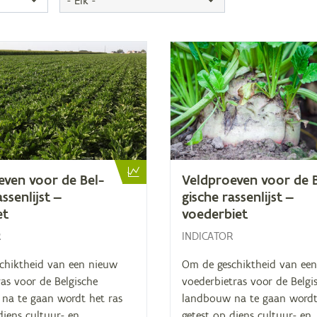
e­ven voor de Bel­
Veld­proe­ven voor de 
s­sen­lijst —
gi­sche ras­sen­lijst —
et
voederbiet
R
INDICATOR
chiktheid van een nieuw
Om de geschiktheid van ee
ras voor de Belgische
voederbietras voor de Belgi
na te gaan wordt het ras
landbouw na te gaan wordt
diens cultuur- en
getest op diens cultuur- en