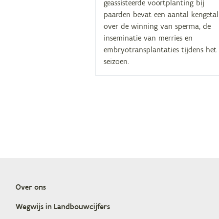
geassisteerde voortplanting bij
paarden bevat een aantal kengetal
over de winning van sperma, de
inseminatie van merries en
embryotransplantaties tijdens het
seizoen.
Over ons
Doormat
Weg­wijs in Landbouwcijfers