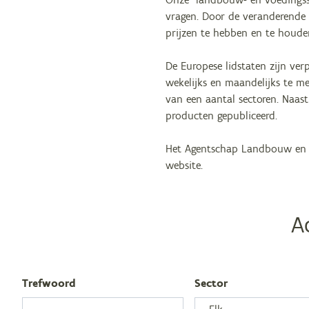
vragen. Door de veranderende 
prijzen te hebben en te houde
De Europese lidstaten zijn ve
wekelijks en maandelijks te m
van een aantal sectoren. Naa
producten gepubliceerd.
Het Agentschap Landbouw en Ze
website.
A
Tref­woord
Sec­tor