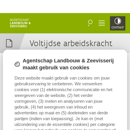
ZOEKEN
MENU
CONTRAST
Vol­tijd­se arbeidskracht
Agentschap Landbouw & Zeevisserij
Een voltijdse arbeidskracht (VAK) is een volwassen persoon, jonger
maakt gebruik van cookies
dan 65, volledig arbeidsgeschikt en bestendig beschikbaar voor het
Deze website maakt gebruik van cookies om jouw
bedrijf. De beschikbare arbeidskrachten worden omgerekend tot
gebruikservaring te verbeteren. We verwerken
VAK met behulp van omrekeningscoëfficiënten rekening houdend
cookies voor (1) elektronische communicatie en het
met de leeftijd en de arbeidsgeschiktheid.
weergeven van de website, (2) het verder
vormgeven, (3) meten en analyseren van jouw
gebruik, (4) het weergeven van inhoud en
advertenties op maat en (5) doeleinden van derde
partijen (indien van toepassing). Je kan er (met
uitzondering van de essentiële cookies) per categorie