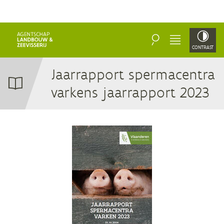
ZOEKEN
MENU
CONTRAST
Jaar­rap­port sper­ma­cen­tra
var­kens jaar­rap­port
2023