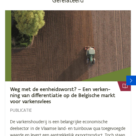
Gerelateerd
V
Weg met de een­heids­worst? – Een ver­ken­
ning van dif­fe­ren­ti­a­tie op de Bel­gi­sche markt
voor varkensvlees
PUBLICATIE
De varkenshouderij is een belangrijke economische
deelsector in de Vlaamse land- en tuinbouw qua toegevoegde
waarde en levert een aantrekkelijk exportproduct. Toch staan