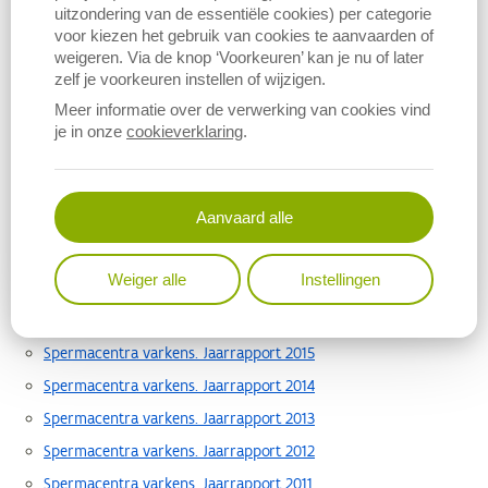
uitzondering van de essentiële cookies) per categorie
zorgvuldig te verzamelen en ter beschikking te stellen.
voor kiezen het gebruik van cookies te aanvaarden of
weigeren. Via de knop ‘Voorkeuren’ kan je nu of later
Lees ook de vorige jaarrapporten:
zelf je voorkeuren instellen of wijzigen.
Meer informatie over de verwerking van cookies vind
Spermacentra varkens. Jaarrapport 2022
je in onze
cookieverklaring
.
Spermacentra varkens. Jaarrapport 2021
Spermacentra varkens. Jaarrapport 2020
Aanvaard alle
Spermacentra varkens. Jaarrapport 2019
Spermacentra varkens. Jaarrapport 2018
Weiger alle
Instellingen
Spermacentra varkens. Jaarrapport 2017
Spermacentra varkens. Jaarrapport 2016
Spermacentra varkens. Jaarrapport 2015
Spermacentra varkens. Jaarrapport 2014
Spermacentra varkens. Jaarrapport 2013
Spermacentra varkens. Jaarrapport 2012
Spermacentra varkens. Jaarrapport 2011