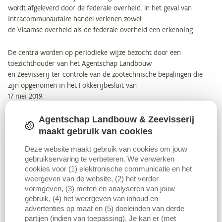
wordt afgeleverd door de federale overheid. In het geval van
intracommunautaire handel verlenen zowel
de Vlaamse overheid als de federale overheid een erkenning.
De centra worden op periodieke wijze bezocht door een
toezichthouder van het Agentschap Landbouw
en Zeevisserij ter controle van de zoötechnische bepalingen die
zijn opgenomen in het Fokkerijbesluit van
17 mei 2019.
Agentschap Landbouw & Zeevisserij
Jaarlijks bezorgen deze centra in het voorjaar een overzicht van
hun activiteiten met betrekking tot het
maakt gebruik van cookies
voorgaande seizoen aan het Agentschap Landbouw en Zeevisserij.
Deze website maakt gebruik van cookies om jouw
Deze gegevens worden verwerkt en
gebruikservaring te verbeteren. We verwerken
vergeleken met cijfers van voorgaande jaren. Het jaarverslag geeft
cookies voor (1) elektronische communicatie en het
waardevolle informatie over tendensen
weergeven van de website, (2) het verder
in de sector.
vormgeven, (3) meten en analyseren van jouw
gebruik, (4) het weergeven van inhoud en
Het Agentschap Landbouw en Zeevisserij dankt de bedrijfsleiders
advertenties op maat en (5) doeleinden van derde
van de spermacentra om deze informatie
partijen (indien van toepassing). Je kan er (met