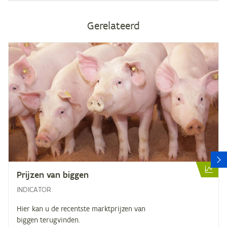
Gerelateerd
V
Prij­zen van biggen
INDICATOR
Hier kan u de recentste marktprijzen van
biggen terugvinden.