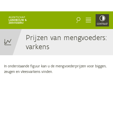
ZOEKEN
MENU
CONTRAST
Prij­zen van meng­voe­ders:
varkens
In onderstaande figuur kan u de mengvoederprijzen voor biggen,
zeugen en vleesvarkens vinden.