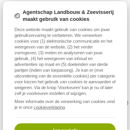
Agentschap Landbouw & Zeevisserij
Download figuur (PNG)
Download data
maakt gebruik van cookies
Deze website maakt gebruik van cookies om jouw
gebruikservaring te verbeteren. We verwerken
cookies voor (1) elektronische communicatie en het
weergeven van de website, (2) het verder
vormgeven, (3) meten en analyseren van jouw
Bronnen
Metagegevens
gebruik, (4) het weergeven van inhoud en
advertenties op maat en (5) doeleinden van derde
Belgian Feed Association (BFA)
partijen (indien van toepassing). Je kan er (met
uitzondering van de essentiële cookies) per categorie
voor kiezen het gebruik van cookies te aanvaarden of
Bronvermelding
weigeren. Via de knop ‘Voorkeuren’ kan je nu of later
zelf je voorkeuren instellen of wijzigen.
Vermelding bij gebruik van deze indicator
Meer informatie over de verwerking van cookies vind
je in onze
cookieverklaring
.