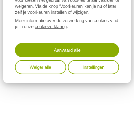
voor kiezen het gebruik van cookies te aanvaarden of
rond inkomensindicatoren
.
weigeren. Via de knop ‘Voorkeuren’ kan je nu of later
zelf je voorkeuren instellen of wijzigen.
Meer informatie over de verwerking van cookies vind
je in onze
cookieverklaring
.
Aanvaard alle
Weiger alle
Instellingen