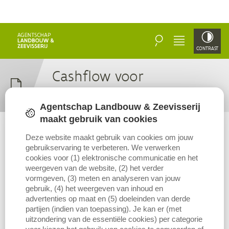
ZOEKEN
MENU
CONTRAST
Cash­flow voor
financieringslast
Agentschap Landbouw & Zeevisserij
maakt gebruik van cookies
De cashflow voor financieringslast is het verschil tussen de
Deze website maakt gebruik van cookies om jouw
werkelijk ontvangen opbrengsten (ontvangsten) en de werkelijk
gebruikservaring te verbeteren. We verwerken
betaalde kosten (uitgaven) zonder financieringslasten. De
cookies voor (1) elektronische communicatie en het
cashflow voor financieringslast geeft de hoeveelheid liquiditeiten
weergeven van de website, (2) het verder
vormgeven, (3) meten en analyseren van jouw
aan die een normale bedrijfsvoering genereert, los van de
gebruik, (4) het weergeven van inhoud en
financieringslasten.
advertenties op maat en (5) doeleinden van derde
partijen (indien van toepassing). Je kan er (met
Voor meer info hierover én voor de definities van de gehanteerde
uitzondering van de essentiële cookies) per categorie
inkomensindicatoren verwijzen we naar de
methodologiepagina