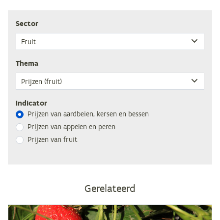
Sec­tor
The­ma
Indicator
Prij­zen van aard­bei­en, ker­sen en bessen
Prij­zen van ap­pe­len en peren
Prij­zen van fruit
Gerelateerd