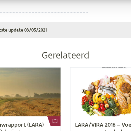
tste update
03/05/2021
Gerelateerd
w­rap­port (
LARA
)
LARA
/
VIRA
2016
– Voed