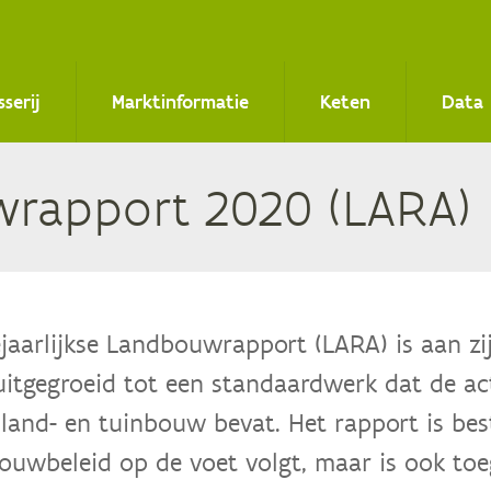
sserij
Marktinformatie
Keten
Data
­rap­port
2020
(
LARA
)
jaarlijkse Landbouwrapport (LARA) is aan zij
uitgegroeid tot een standaardwerk dat de actu
land- en tuinbouw bevat. Het rapport is be
ouwbeleid op de voet volgt, maar is ook toeg