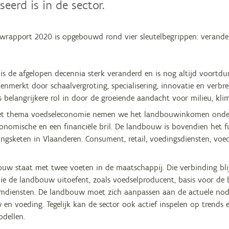
seerd is in de sector.
rapport 2020 is opgebouwd rond vier sleutelbegrippen: verander
 is de afgelopen decennia sterk veranderd en is nog altijd voor
enmerkt door schaalvergroting, specialisering, innovatie en verb
s belangrijkere rol in door de groeiende aandacht voor milieu, kli
et thema voedseleconomie nemen we het landbouwinkomen onder 
conomische en een financiële bril. De landbouw is bovendien het
ngsketen in Vlaanderen. Consument, retail, voedingsdiensten, voe
uw staat met twee voeten in de maatschappij. Die verbinding blij
die de landbouw uitoefent, zoals voedselproducent, basis voor de
emdiensten. De landbouw moet zich aanpassen aan de actuele no
en voeding. Tegelijk kan de sector ook actief inspelen op trends
odellen.