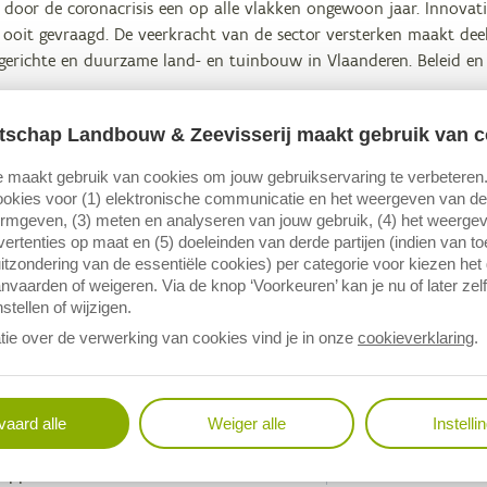
door de coronacrisis een op alle vlakken ongewoon jaar. Innov
ooit gevraagd. De veerkracht van de sector versterken maakt deel
erichte en duurzame land- en tuinbouw in Vlaanderen. Beleid en o
ofdstukken reserveren we plaats voor zeven portretten van dynami
tschap Landbouw & Zeevisserij maakt gebruik van c
zijn ze in de sector terechtgekomen? Waarin hebben ze zich gespeci
oe zien ze hun rol in de agrovoedingsketen en de maatschappij? 
 maakt gebruik van cookies om jouw gebruikservaring te verbeteren
nnen voor de toekomst? De portretten tonen de diversiteit van de 
okies voor (1) elektronische communicatie en het weergeven van de 
ormgeven, (3) meten en analyseren van jouw gebruik, (4) het weerge
ertenties op maat en (5) doeleinden van derde partijen (indien van t
itzondering van de essentiële cookies) per categorie voor kiezen het
nvaarden of weigeren. Via de knop ‘Voorkeuren’ kan je nu of later zelf
stellen of wijzigen.
melding
egevens
tie over de verwerking van cookies vind je in onze
cookieverklaring
.
j gebruik van deze publicatie
aard alle
Weiger alle
Instelli