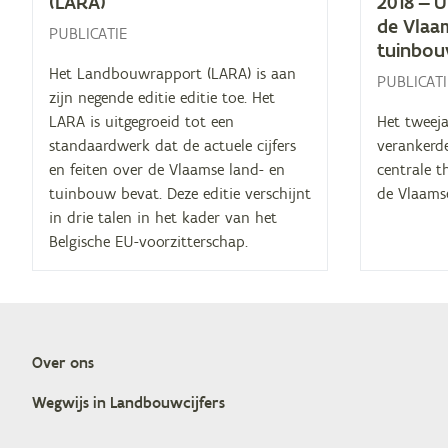
(
LARA
)
2018
— Ui
de Vlaam
PUBLICATIE
tuinbo
Het Landbouwrapport (LARA) is aan
PUBLICATI
zijn negende editie editie toe. Het
LARA is uitgegroeid tot een
Het tweeja
standaardwerk dat de actuele cijfers
verankerde
en feiten over de Vlaamse land- en
centrale 
tuinbouw bevat. Deze editie verschijnt
de Vlaams
in drie talen in het kader van het
Belgische EU-voorzitterschap.
Over ons
Doormat
Weg­wijs in Landbouwcijfers