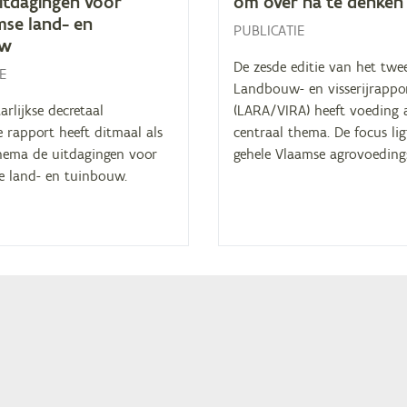
t­da­gin­gen voor
om over na te denken
­se land- en
PUBLICATIE
uw
De zesde editie van het twee
E
Landbouw- en visserijrappo
arlijkse decretaal
(LARA/VIRA) heeft voeding a
 rapport heeft ditmaal als
centraal thema. De focus li
thema de uitdagingen voor
gehele Vlaamse agrovoeding
e land- en tuinbouw.