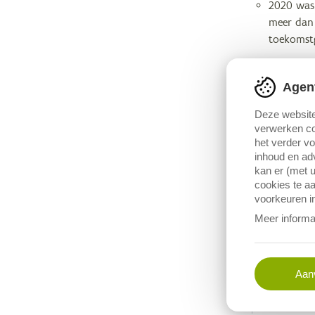
2020 was 
meer dan 
toekomstg
Tussen de ho
Agen
verhaal. Hoe 
veranderd? H
Deze website
zijn hun pla
verwerken co
het verder v
inhoud en adv
kan er (met u
cookies te aa
voorkeuren in
Bronver
Metag
Meer informa
Vermelding bi
Aanv