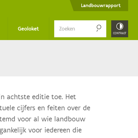
Secondary
Landbouwrapport
menu
Zoe­
Geoloket
ken
CONTRAST
n achtste editie toe. Het
ele cijfers en feiten over de
stemd voor al wie landbouw
ankelijk voor iedereen die