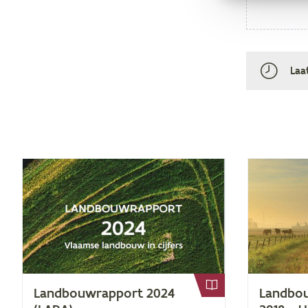
Laa
Land­bouw­rap­port
2024
Land­bou