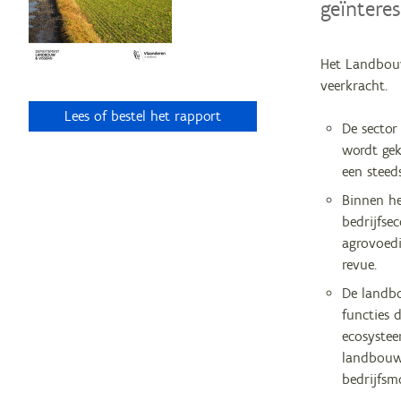
geïnteres
Het Landbouw
veerkracht.
Lees of bestel het rapport
De sector
wordt gek
een steed
Binnen h
bedrijfse
agrovoedi
revue.
De landbo
functies 
ecosyste
landbouw 
bedrijfsm