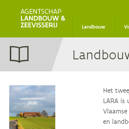
Main
Landbouw
Vi
navigation
Land­bouw
Het twee
LARA is 
Vlaamse 
en landb