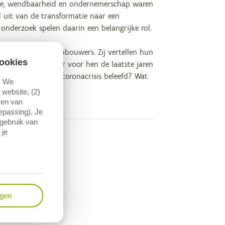
atie, wendbaarheid en ondernemerschap waren
 uit van de transformatie naar een
nderzoek spelen daarin een belangrijke rol.
sche land- en tuinbouwers. Zij vertellen hun
ookies
aliseerd? Wat is er voor hen de laatste jaren
Hoe hebben ze de coronacrisis beleefd? Wat
. We
sector.
website, (2)
ven van
oepassing). Je
 gebruik van
 je
ngen