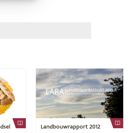
­sel
Land­bouw­rap­port
2012