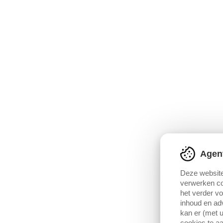
Agen
Deze website
verwerken co
het verder v
inhoud en adv
kan er (met u
cookies te aa