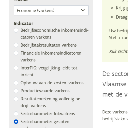
Krijg 
Draag
Indicator
Be­drijfs­eco­no­mi­sche in­ko­mens­in­di­
Uw bedrij
ca­to­ren varkens
Stel u ka
Be­drijfs­tak­re­sul­ta­ten varkens
Klik rech
Fi­nan­ci­ë­le in­ko­mens­in­di­ca­to­ren
varkens
In­ter­PIG: ver­ge­lij­king leidt tot
De secto
inzicht
Vlaamse 
Op­bouw van de kos­ten: varkens
Pro­duc­tie­waar­de varkens
met de vi
Re­sul­ta­ten­re­ke­ning vol­le­dig be­
drijf: varkens
Deze varkens
Sec­tor­ba­ro­me­ter fokvarkens
bedrijfstakn
Sec­tor­ba­ro­me­ter ge­slo­ten