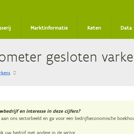
sserij
Marktinformatie
Keten
Data
­ro­me­ter ge­slo­ten var
rkens
bedrijf en interesse in deze cijfers?
aan ons sectorbeeld en ga voor een bedrijfseconomische boekho
ijk uw bedrijf met andere in de sector