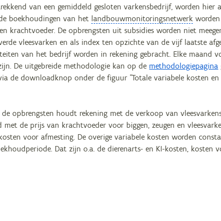
rekkend van een gemiddeld gesloten varkensbedrijf, worden hier ac
 de boekhoudingen van het
landbouwmonitoringsnetwerk
worden 
 en krachtvoeder. De opbrengsten uit subsidies worden niet meege
verde vleesvarken en als index ten opzichte van de vijf laatste afg
teiten van het bedrijf worden in rekening gebracht. Elke maand vo
zijn. De uitgebreide methodologie kan op de
methodologiepagina
via de downloadknop onder de figuur "Totale variabele kosten en 
 de opbrengsten houdt rekening met de verkoop van vleesvarkens
rd met de prijs van krachtvoeder voor biggen, zeugen en vleesva
 kosten voor afmesting. De overige variabele kosten worden const
ekhoudperiode. Dat zijn o.a. de dierenarts- en KI-kosten, kosten 