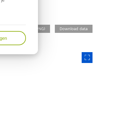
Download figuur (PNG)
Download data
ngen