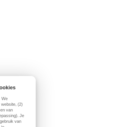
ookies
. We
website, (2)
ven van
oepassing). Je
 gebruik van
 je