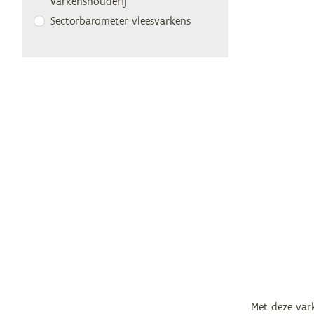
varkenshouderij
Sec­tor­ba­ro­me­ter vleesvarkens
Met deze var