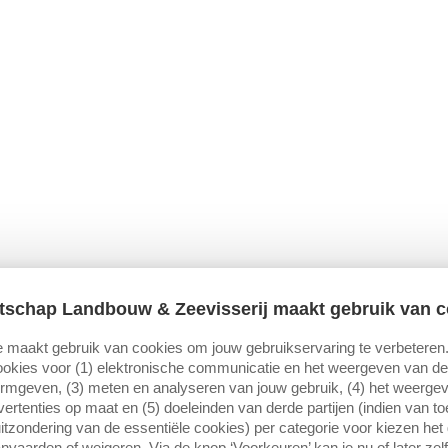
tschap Landbouw & Zeevisserij maakt gebruik van c
 maakt gebruik van cookies om jouw gebruikservaring te verbeteren
okies voor (1) elektronische communicatie en het weergeven van de 
ormgeven, (3) meten en analyseren van jouw gebruik, (4) het weerge
ertenties op maat en (5) doeleinden van derde partijen (indien van t
itzondering van de essentiële cookies) per categorie voor kiezen het
nvaarden of weigeren. Via de knop ‘Voorkeuren’ kan je nu of later zelf