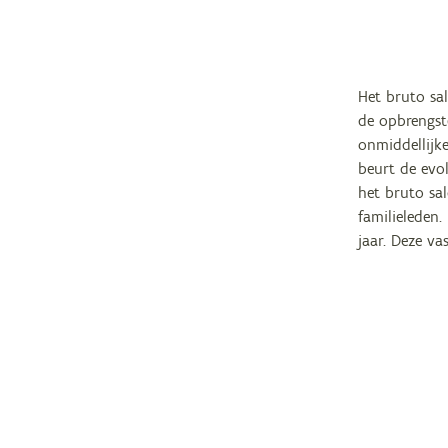
Het bruto sal
de opbrengst
onmiddellijk
beurt de evo
het bruto sa
familieleden
jaar. Deze v