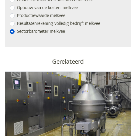
Op­bouw van de kos­ten: melkvee
Pro­duc­tie­waar­de melkvee
Re­sul­ta­ten­re­ke­ning vol­le­dig be­drijf: melkvee
Sec­tor­ba­ro­me­ter melkvee
Gerelateerd