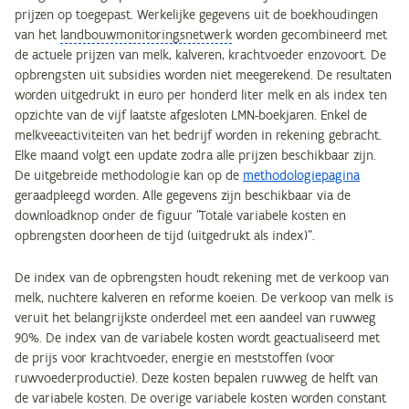
prijzen op toegepast. Werkelijke gegevens uit de boekhoudingen
van het
landbouwmonitoringsnetwerk
worden gecombineerd met
de actuele prijzen van melk, kalveren, krachtvoeder enzovoort. De
opbrengsten uit subsidies worden niet meegerekend. De resultaten
worden uitgedrukt in euro per honderd liter melk en als index ten
opzichte van de vijf laatste afgesloten LMN-boekjaren. Enkel de
melkveeactiviteiten van het bedrijf worden in rekening gebracht.
Elke maand volgt een update zodra alle prijzen beschikbaar zijn.
De uitgebreide methodologie kan op de
methodologiepagina
geraadpleegd worden. Alle gegevens zijn beschikbaar via de
downloadknop onder de figuur "Totale variabele kosten en
opbrengsten doorheen de tijd (uitgedrukt als index)".
De index van de opbrengsten houdt rekening met de verkoop van
melk, nuchtere kalveren en reforme koeien. De verkoop van melk is
veruit het belangrijkste onderdeel met een aandeel van ruwweg
90%. De index van de variabele kosten wordt geactualiseerd met
de prijs voor krachtvoeder, energie en meststoffen (voor
ruwvoederproductie). Deze kosten bepalen ruwweg de helft van
de variabele kosten. De overige variabele kosten worden constant