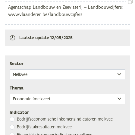
Laatste update
12/05/2025
Sec­tor
The­ma
Indicator
Be­drijfs­eco­no­mi­sche in­ko­mens­in­di­ca­to­ren melkvee
Be­drijfs­tak­re­sul­ta­ten melkvee
Fi­nan­ci­ë­le in­ko­mens­in­di­ca­to­ren melkvee