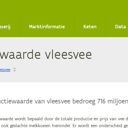
sserij
Marktinformatie
Keten
Data
e­waar­de vleesvee
eesvee
ctiewaarde van vleesvee bedroeg 716 miljoen
waarde wordt bepaald door de totale productie en prijs van vee da
n ook geslachte melkkoeien hieronder. Er wordt een onderscheid g