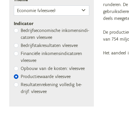
runderen. De
gebruiksdier
deels meegete
Indicator
Be­drijfs­eco­no­mi­sche in­ko­mens­in­di­
De productie
ca­to­ren vleesvee
van 754 milj
Be­drijfs­tak­re­sul­ta­ten vleesvee
Het aandeel 
Fi­nan­ci­ë­le in­ko­mens­in­di­ca­to­ren
vleesvee
Op­bouw van de kos­ten: vleesvee
Pro­duc­tie­waar­de vleesvee
Re­sul­ta­ten­re­ke­ning vol­le­dig be­
drijf: vleesvee