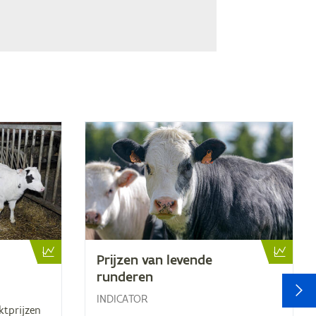
Prij­zen van le­ven­de
runderen
V
INDICATOR
ktprijzen