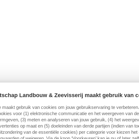
tschap Landbouw & Zeevisserij maakt gebruik van c
 maakt gebruik van cookies om jouw gebruikservaring te verbeteren
okies voor (1) elektronische communicatie en het weergeven van de 
ormgeven, (3) meten en analyseren van jouw gebruik, (4) het weerge
ertenties op maat en (5) doeleinden van derde partijen (indien van t
itzondering van de essentiële cookies) per categorie voor kiezen het
nvaarden of weigeren. Via de knop ‘Voorkeuren’ kan je nu of later zelf