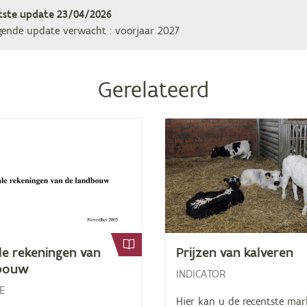
tste update
23/04/2026
gende update verwacht
: voorjaar 2027
Gerelateerd
­le re­ke­nin­gen van
Prij­zen van kalveren
dbouw
INDICATOR
E
Hier kan u de recentste mar