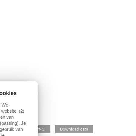
ookies
. We
website, (2)
ven van
oepassing). Je
 gebruik van
Download figuur (PNG)
Download data
 je