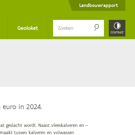
Secondary
Landbouwrapport
menu
Zoe­
Geoloket
ken
CONTRAST
 euro in 2024.
t geslacht wordt. Naast vleeskalveren en –
emaakt tussen kalveren en volwassen