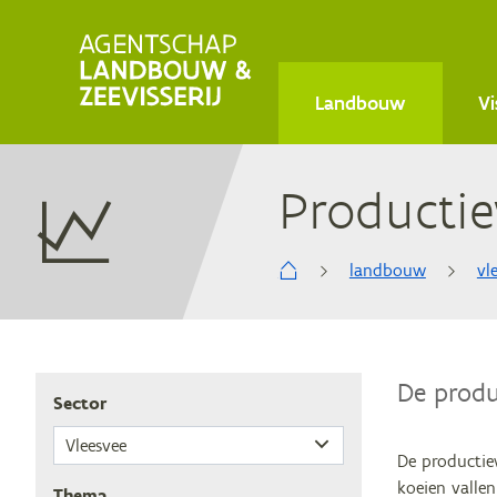
Main
Landbouw
Vi
navigation
Pro­duc­ti
landbouw
vl
Kruimelpad
De produ
Sec­tor
De productie
koeien valle
The­ma