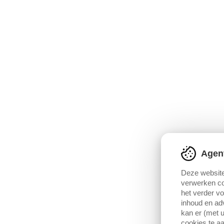
Agen
Deze website
verwerken co
het verder v
inhoud en adv
kan er (met u
cookies te aa