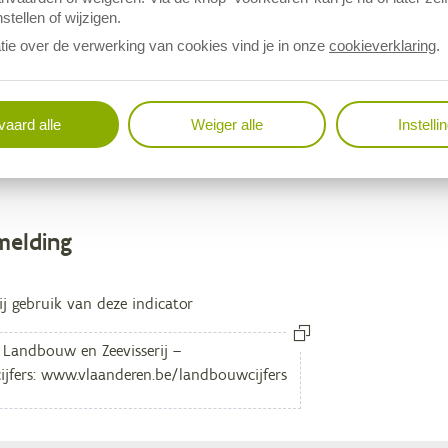
stellen of wijzigen.
tie over de verwerking van cookies vind je in onze
cookieverklaring
.
t is een Vlaamse openbare statistiek:
productierekening land- en 
aard alle
Weiger alle
Instelli
melding
egevens
ij gebruik van deze indicator