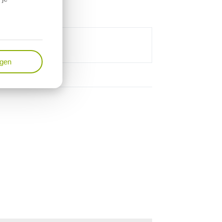
tuinbouwbedrijven
.
ngen