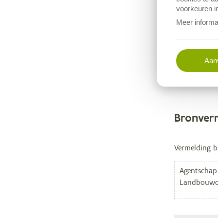
voorkeuren in
Meer informa
Di
Aanv
Bronver
Metag
Vermelding b