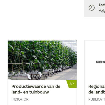
Laa
Vol
Pro­duc­tie­waar­de van de
Re­gi­o­na
land- en tuinbouw
de lan
INDICATOR
PUBLICATI