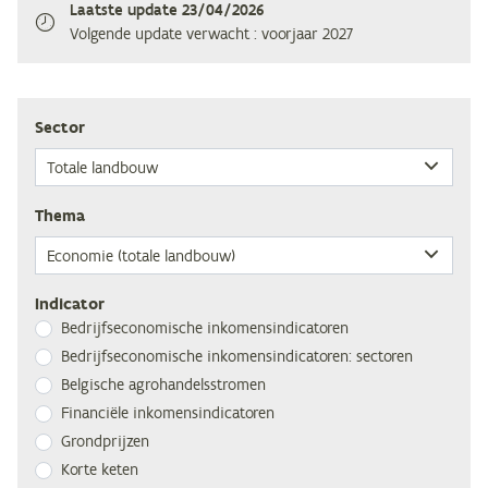
Laatste update
23/04/2026
Volgende update verwacht
: voorjaar 2027
Sec­tor
The­ma
Indicator
Be­drijfs­eco­no­mi­sche inkomensindicatoren
Be­drijfs­eco­no­mi­sche in­ko­mens­in­di­ca­to­ren: sectoren
Bel­gi­sche agrohandelsstromen
Fi­nan­ci­ë­le inkomensindicatoren
Grond­prij­zen
Kor­te keten