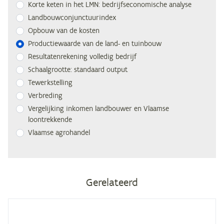
Kor­te ke­ten in het
LMN
: be­drijfs­eco­no­mi­sche analyse
Land­bouw­con­junc­tuur­in­dex
Op­bouw van de kosten
Pro­duc­tie­waar­de van de land- en tuinbouw
Re­sul­ta­ten­re­ke­ning vol­le­dig bedrijf
Schaal­groot­te: stan­daard output
Te­werk­stel­ling
Ver­bre­ding
Ver­ge­lij­king in­ko­men land­bou­wer en Vlaam­se
loontrekkende
Vlaam­se agrohandel
Gerelateerd