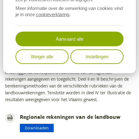
termen gebruikt zoals
eindproductiewaarde
, intermediair verbruik,
Meer informatie over de verwerking van cookies vind
bruto en netto toegevoegde waarde
, arbeidsinkomen per
je in onze
cookieverklaring
.
arbeidseenheid,…
Om de informatie die vanuit de afdeling Monitoring en Studie over
de landbouwrekeningen wordt verstrekt beter te kunnen
Aanvaard alle
begrijpen, wordt in dit rapport post per post de conceptuele
inhoud en de berekeningswijze toegelicht.
Weiger alle
Instellingen
Het rapport werd opgedeeld in 4 delen. In deel I worden de
onderliggende concepten en definities van de regionale
rekeningen aangegeven en toegelicht. Deel II en III beschrijven de
berekeningsmethoden van de verschillende rubrieken van de
landbouwrekeningen. Tenslotte worden in deel IV ter illustratie de
resultaten weergegeven voor het Vlaams gewest.
Regionale rekeningen van de landbouw
Downloaden