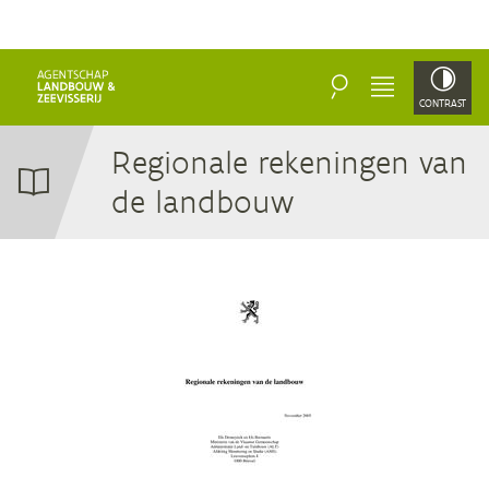
ZOEKEN
MENU
CONTRAST
Re­gi­o­na­le re­ke­nin­gen van
de landbouw