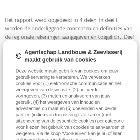
Het rapport werd opgedeeld in 4 delen. In deel I
worden de onderliggende concepten en definities van
de regionale rekeningen aangegeven en toegelicht. Deel
II en III beschrijven de berekeningsmethoden van de
Agentschap Landbouw & Zeevisserij
verschillende rubrieken van de landbouwrekeningen
maakt gebruik van cookies
op regionaal vlak. Deze beschrijving werd, naar
analogie met de opgestelde rekeningen, onderverdeeld
Deze website maakt gebruik van cookies om jouw
gebruikservaring te verbeteren. We verwerken
in de productierekeningen (deel II) en de
cookies voor (1) elektronische communicatie en het
verdelingsoperatie (deel III). Tenslotte worden in deel IV
weergeven van de website, (2) het verder
ter illustratie de resultaten weergegeven voor het
vormgeven, (3) meten en analyseren van jouw
gebruik, (4) het weergeven van inhoud en
Vlaams gewest.
advertenties op maat en (5) doeleinden van derde
partijen (indien van toepassing). Je kan er (met
uitzondering van de essentiële cookies) per categorie
Met de landbouwrekeningen wordt beoogd de inkomensvorming
voor kiezen het gebruik van cookies te aanvaarden of
uit de economische activiteit op het gebied van de landbouw te
weigeren. Via de knop ‘Voorkeuren’ kan je nu of later
meten, te beschrijven en te analyseren. Er worden meerdere
zelf je voorkeuren instellen of wijzigen.