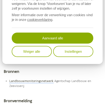
weigeren. Via de knop ‘Voorkeuren’ kan je nu of later
zelf je voorkeuren instellen of wijzigen.
Meer informatie over de verwerking van cookies vind
je in onze
cookieverklaring
.
Aanvaard alle
Download figuur (PNG)
Download data
Weiger alle
Instellingen
Bronnen
Metagegevens
Landbouwmonitoringsnetwerk
Agentschap Landbouw en
Zeevisserij
Bronvermelding