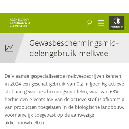
ZOEKEN
MENU
CONTRAST
Ge­was­be­scher­mings­mid­
de­len­ge­bruik melkvee
De Vlaamse gespecialiseerde melkveebedrijven kennen
in 2024 een geschat gebruik van 0,2 miljoen kg actieve
stof aan gewasbeschermingsmiddelen, waarvan 63%
herbiciden. Slechts 6% van de actieve stof is afkomstig
van producten toegelaten in de biologische landbouw,
voornamelijk toegepast op de aanwezige
akkerbouwteelten.