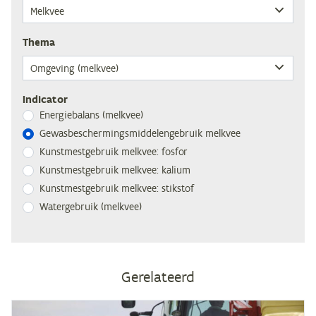
The­ma
Indicator
Ener­gie­ba­lans (melk­vee)
Ge­was­be­scher­mings­mid­de­len­ge­bruik melkvee
Kunst­mest­ge­bruik melk­vee: fosfor
Kunst­mest­ge­bruik melk­vee: kalium
Kunst­mest­ge­bruik melk­vee: stikstof
Wa­ter­ge­bruik (melk­vee)
Gerelateerd