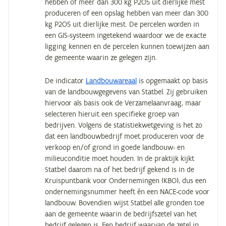
hebben of meer dan 300 kg P2O5 uit dierlijke mest
produceren of een opslag hebben van meer dan 300
kg P2O5 uit dierlijke mest. De percelen worden in
een GIS-systeem ingetekend waardoor we de exacte
ligging kennen en de percelen kunnen toewijzen aan
de gemeente waarin ze gelegen zijn.
De indicator
Landbouwareaal
is opgemaakt op basis
van de landbouwgegevens van Statbel. Zij gebruiken
hiervoor als basis ook de Verzamelaanvraag, maar
selecteren hieruit een specifieke groep van
bedrijven. Volgens de statistiekwetgeving is het zo
dat een landbouwbedrijf moet produceren voor de
verkoop en/of grond in goede landbouw- en
milieuconditie moet houden. In de praktijk kijkt
Statbel daarom na of het bedrijf gekend is in de
Kruispuntbank voor Ondernemingen (KBO), dus een
ondernemingsnummer heeft én een NACE-code voor
landbouw. Bovendien wijst Statbel alle gronden toe
aan de gemeente waarin de bedrijfszetel van het
bedrijf gelegen is. Een bedrijf waarvan de zetel in