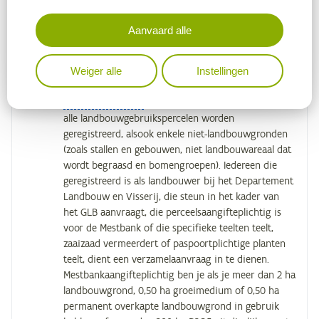
Aanvaard alle
Voor de indicator
Landbouwareaal
en de analyse
Percelenkaart
zijn twee verschillende bronnen
Weiger alle
Instellingen
gebruikt. De analyse
Percelenkaart
geeft alle
percelen weer die worden aangegeven in de
Verzamelaanvraag
. In de Verzamelaanvraag moeten
alle landbouwgebruikspercelen worden
geregistreerd, alsook enkele niet-landbouwgronden
(zoals stallen en gebouwen, niet landbouwareaal dat
wordt begraasd en bomengroepen). Iedereen die
geregistreerd is als landbouwer bij het Departement
Landbouw en Visserij, die steun in het kader van
het GLB aanvraagt, die perceelsaangifteplichtig is
voor de Mestbank of die specifieke teelten teelt,
zaaizaad vermeerdert of paspoortplichtige planten
teelt, dient een verzamelaanvraag in te dienen.
Mestbankaangifteplichtig ben je als je meer dan 2 ha
landbouwgrond, 0,50 ha groeimedium of 0,50 ha
permanent overkapte landbouwgrond in gebruik