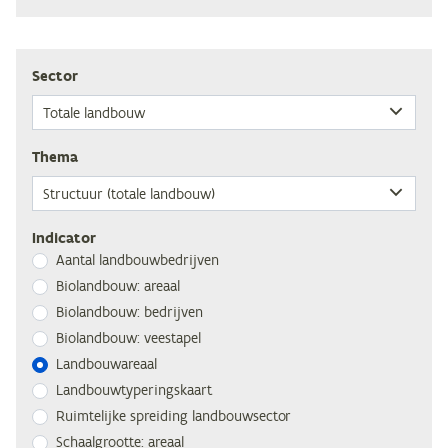
Sec­tor
The­ma
Indicator
Aan­tal landbouwbedrijven
Bi­o­land­bouw: areaal
Bi­o­land­bouw: bedrijven
Bi­o­land­bouw: veestapel
Land­bouw­are­aal
Land­bouw­ty­pe­rings­kaart
Ruim­te­lij­ke sprei­ding landbouwsector
Schaal­groot­te: areaal