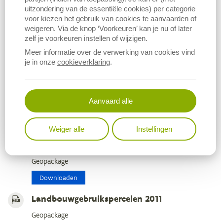
Geopackage
uitzondering van de essentiële cookies) per categorie
Downloaden
voor kiezen het gebruik van cookies te aanvaarden of
weigeren. Via de knop ‘Voorkeuren’ kan je nu of later
Landbouwgebruikspercelen 2014
zelf je voorkeuren instellen of wijzigen.
Meer informatie over de verwerking van cookies vind
Geopackage
je in onze
cookieverklaring
.
Downloaden
Landbouwgebruikspercelen 2013
Aanvaard alle
Geopackage
Downloaden
Weiger alle
Instellingen
Landbouwgebruikspercelen 2012
Geopackage
Downloaden
Landbouwgebruikspercelen 2011
Geopackage