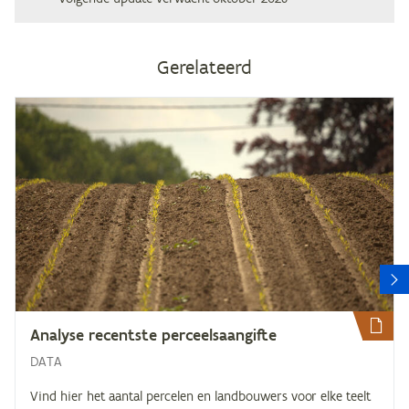
Gerelateerd
V
Ana­ly­se re­cent­ste perceelsaangifte
DATA
Vind hier het aantal percelen en landbouwers voor elke teelt