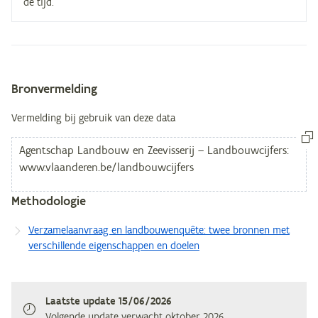
de tijd.
Bronvermelding
Metagegevens
Vermelding bij gebruik van deze data
Methodologie
Verzamelaanvraag en landbouwenquête: twee bronnen met
verschillende eigenschappen en doelen
Laatste update
15/06/2026
Volgende update verwacht
oktober 2026