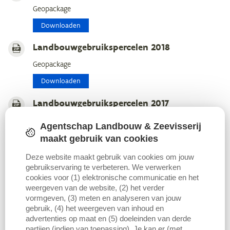
Geopackage
Downloaden
Landbouwgebruikspercelen 2018
Geopackage
Downloaden
Landbouwgebruikspercelen 2017
Geopackage
Agentschap Landbouw & Zeevisserij
Downloaden
maakt gebruik van cookies
Deze website maakt gebruik van cookies om jouw
Landbouwgebruikspercelen 2016
gebruikservaring te verbeteren. We verwerken
Geopackage
cookies voor (1) elektronische communicatie en het
weergeven van de website, (2) het verder
Downloaden
vormgeven, (3) meten en analyseren van jouw
gebruik, (4) het weergeven van inhoud en
Landbouwgebruikspercelen 2015
advertenties op maat en (5) doeleinden van derde
partijen (indien van toepassing). Je kan er (met