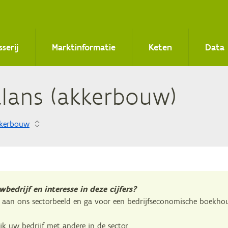
sserij
Marktinformatie
Keten
Data
a­lans (ak­ker­bouw)
kerbouw
bedrijf en interesse in deze cijfers?
aan ons sectorbeeld en ga voor een bedrijfseconomische boekho
ijk uw bedrijf met andere in de sector