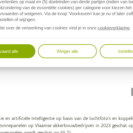
ertenties op maat en (5) doeleinden van derde partijen (indien van t
itzondering van de essentiële cookies) per categorie voor kiezen het
nvaarden of weigeren. Via de knop ‘Voorkeuren’ kan je nu of later zelf
stellen of wijzigen.
tie over de verwerking van cookies vind je in onze
cookieverklaring
.
aard alle
Weiger alle
Instelli
tie en artificiële Intelligentie op basis van de luchtfoto’s en kopp
zonnepanelen op Vlaamse akkerbouwbedrijven in 2023 geschat op bi
nnepanelen wordt geschat op 65 TJ.