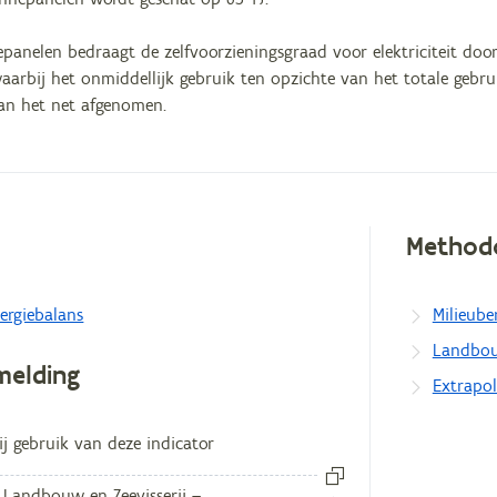
panelen bedraagt de zelfvoorzieningsgraad voor elektriciteit doo
 waarbij het onmiddellijk gebruik ten opzichte van het totale gebr
an het net afgenomen.
Method
egevens
ergiebalans
Milieub
Landbou
melding
Extrapo
ij gebruik van deze indicator