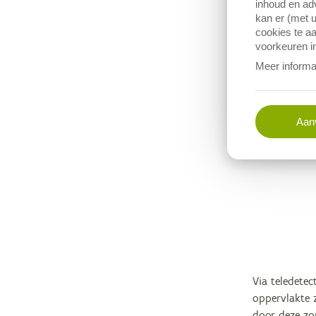
inhoud en adv
kan er (met u
cookies te aa
voorkeuren in
Meer informa
Aanv
Via teledetec
oppervlakte 
door deze zo