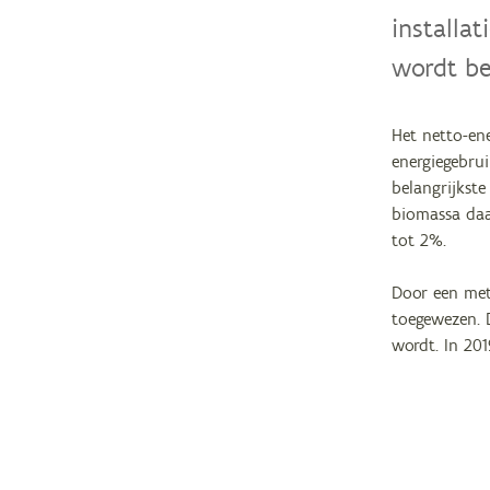
installat
wordt be
Het netto-en
energiegebru
belangrijkst
biomassa daa
tot 2%.
Door een met
toegewezen. 
wordt. In 201