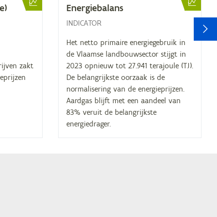
ee)
Ener­gie­ba­lans
V
INDICATOR
Het netto primaire energiegebruik in
de Vlaamse landbouwsector stijgt in
rijven zakt
2023 opnieuw tot 27.941 terajoule (TJ).
eprijzen
De belangrijkste oorzaak is de
normalisering van de energieprijzen.
Aardgas blijft met een aandeel van
83% veruit de belangrijkste
energiedrager.