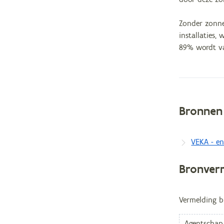
Zonder zonne
installaties,
89% wordt v
Bronnen
Metag
VEKA - en
Bronver
Vermelding b