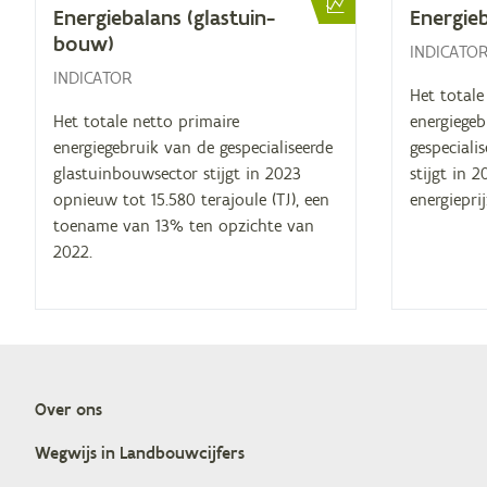
Ener­gie­ba­lans (glas­tuin­
Ener­gie­
bouw)
INDICATO
INDICATOR
Het totale
Het totale netto primaire
energiegeb
energiegebruik van de gespecialiseerde
gespeciali
glastuinbouwsector stijgt in 2023
stijgt in 
opnieuw tot 15.580 terajoule (TJ), een
energiepri
toename van 13% ten opzichte van
2022.
Over ons
Doormat
Weg­wijs in Landbouwcijfers