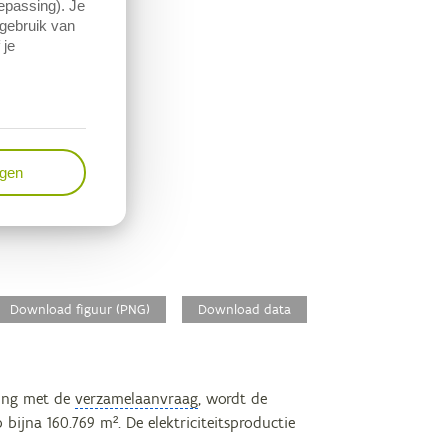
oepassing). Je
 gebruik van
 je
ngen
Download figuur (PNG)
Download data
eling met de
verzamelaanvraag
, wordt de
jna 160.769 m². De elektriciteitsproductie