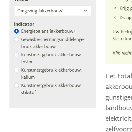
Krijg 
Draag
Indicator
Ener­gie­ba­lans (ak­ker­bouw)
Uw bedrij
Stel u ka
Ge­was­be­scher­mings­mid­de­len­ge­
bruik akkerbouw
Klik rech
Kunst­mest­ge­bruik ak­ker­bouw:
fosfor
Kunst­mest­ge­bruik ak­ker­bouw:
Het tota
kalium
akkerbou
Kunst­mest­ge­bruik ak­ker­bouw:
stikstof
gunstige
landbouw
elektric
zelfvoor