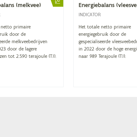
ba­lans (melk­vee)
Ener­gie­ba­lans (vlees­v
R
INDICATOR
 netto primaire
Het totale netto primaire
ruik door de
energiegebruik door de
seerde melkveebedrijven
gespecialiseerde vleesveebed
2023 door de lagere
in 2022 door de hoge energi
jzen tot 2.590 terajoule (TJ).
naar 989 Terajoule (TJ).