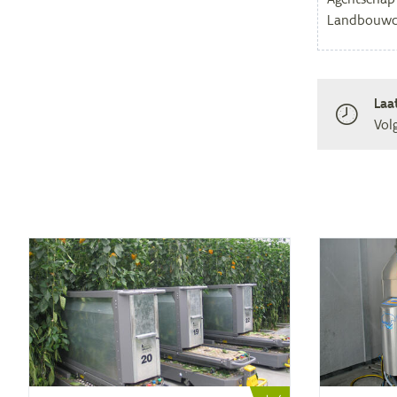
Laa
Vol