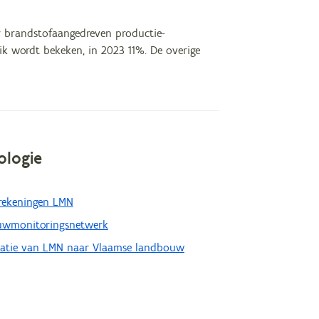
r brandstofaangedreven productie-
uik wordt bekeken, in 2023 11%. De overige
ologie
erekeningen LMN
wmonitoringsnetwerk
latie van LMN naar Vlaamse landbouw