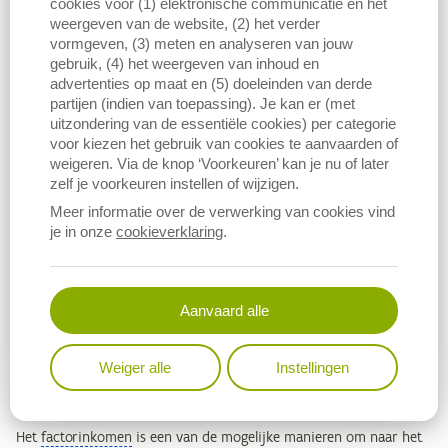
cookies voor (1) elektronische communicatie en het
weergeven van de website, (2) het verder
De
standaardoutput
en standaardverdiencapaciteit worden onder
vormgeven, (3) meten en analyseren van jouw
andere gebruikt voor het bepalen van de economische grootte van
gebruik, (4) het weergeven van inhoud en
een bedrijf, het bedrijfstype en het potentieel
factorinkomen
dat
advertenties op maat en (5) doeleinden van derde
nodig is om in aanmerking te komen voor bepaalde
partijen (indien van toepassing). Je kan er (met
steunmaatregelen. Binnen deze berekeningen zijn er verschillende
uitzondering van de essentiële cookies) per categorie
bouwstenen van belang: de standaardverdiencapaciteit (SVC), de
voor kiezen het gebruik van cookies te aanvaarden of
weigeren. Via de knop ‘Voorkeuren’ kan je nu of later
standaardoutput en standaardoutputcoëfficiënten (SO), en de
zelf je voorkeuren instellen of wijzigen.
verdiencoëfficiënten. In dit rapport worden deze elementen en hun
relatie tot elkaar toegelicht. Schematisch wordt dit samengevat in
Meer informatie over de verwerking van cookies vind
onderstaande figuur.
je in onze
cookieverklaring
.
Aanvaard alle
Weiger alle
Instellingen
Het
factorinkomen
is een van de mogelijke manieren om naar het