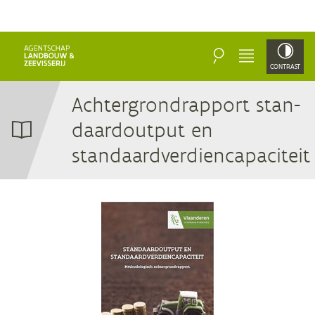
ZOEKEN
MENU
CONTRAST
Ach­ter­grond­rap­port stan­
daar­dout­put en
standaardverdiencapacitei