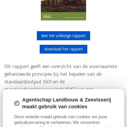
lees het volledige rapport
download het rapport
Dit rapport geeft een overzicht van de voornaamste
gehanteerde principes bij het bepalen van de
standaardoutput (SO) en de
standaardverdiencapaciteit (SVC) van een
landbouwbedrijf. De standaardoutput is een
Agentschap Landbouw & Zeevisserij
inschatting van de potentiële opbrengsten. De
maakt gebruik van cookies
standaardverdiencapaciteit is een inschatting van het
Deze website maakt gebruik van cookies om jouw
potentieel factorinkomen.
gebruikservaring te verbeteren. We verwerken