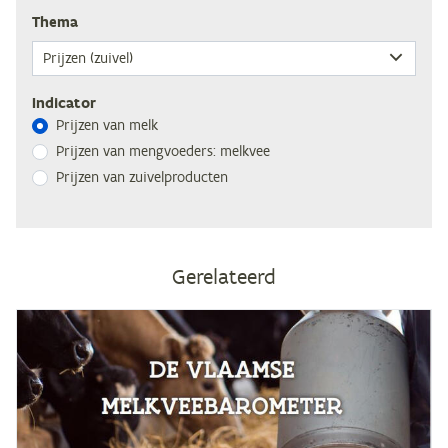
The­ma
Indicator
Prij­zen van melk
Prij­zen van meng­voe­ders: melkvee
Prij­zen van zuivelproducten
Gerelateerd