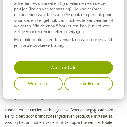
advertenties op maat en (5) doeleinden van derde
partijen (indien van toepassing). Je kan er (met
uitzondering van de essentiële cookies) per categorie
voor kiezen het gebruik van cookies te aanvaarden of
weigeren. Via de knop ‘Voorkeuren’ kan je nu of later
zelf je voorkeuren instellen of wijzigen.
Meer informatie over de verwerking van cookies vind
je in onze
cookieverklaring
.
Download figuur (PNG)
Download data
Aanvaard alle
Via teledetectie en artificiële Intelligentie op basis van de
luchtfoto’s en koppeling met de
verzamelaanvraag
, wordt de
Weiger alle
Instellingen
oppervlakte zonnepanelen op Vlaamse vleesveebedrijven in 2023
geschat op bijna 57.418 m². De elektriciteitsproductie door deze
zonnepanelen wordt geschat op 23 TJ.
Zonder zonnepanelen bedraagt de zelfvoorzieningsgraad voor
elektriciteit door brandstofaangedreven productie-installaties,
waarbij het onmiddellijke gebruik ten opzichte van het totale