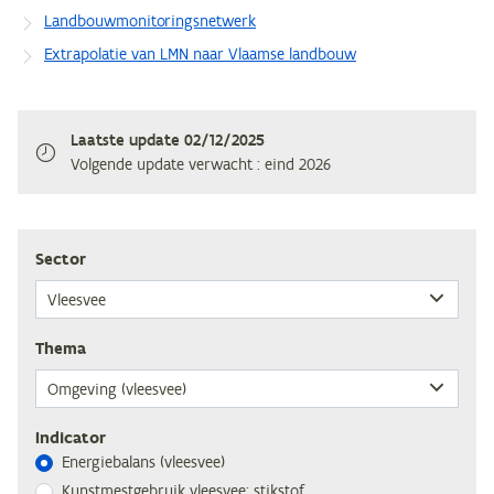
Landbouwmonitoringsnetwerk
Extrapolatie van LMN naar Vlaamse landbouw
Laatste update
02/12/2025
Volgende update verwacht
: eind 2026
Sec­tor
The­ma
Indicator
Ener­gie­ba­lans (vlees­vee)
Kunst­mest­ge­bruik vlees­vee: stikstof