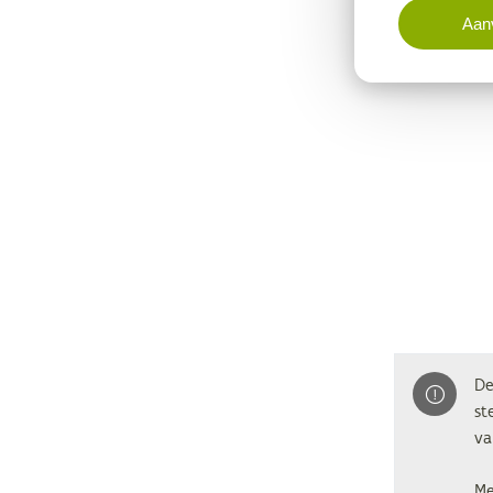
Aanv
De
st
va
Me