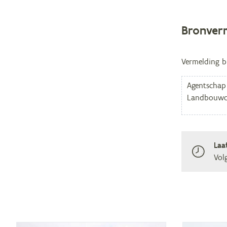
Bronver
Vermelding b
Laa
Vol