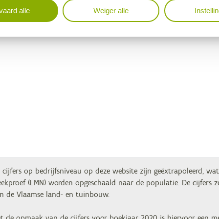
aard alle
Weiger alle
Instelli
 cijfers op bedrijfsniveau op deze website zijn geëxtrapoleerd, wa
eekproef (LMN) worden opgeschaald naar de populatie. De cijfers z
n de Vlaamse land- en tuinbouw.
t de opmaak van de cijfers voor boekjaar 2020 is hiervoor een 