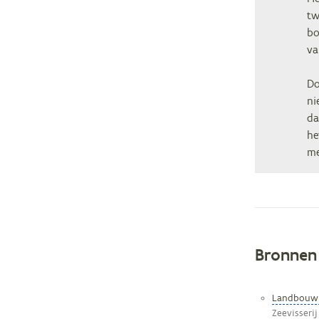
tw
bo
va
Do
ni
da
he
me
Bronnen
Metag
Landbouwm
Zeevisserij