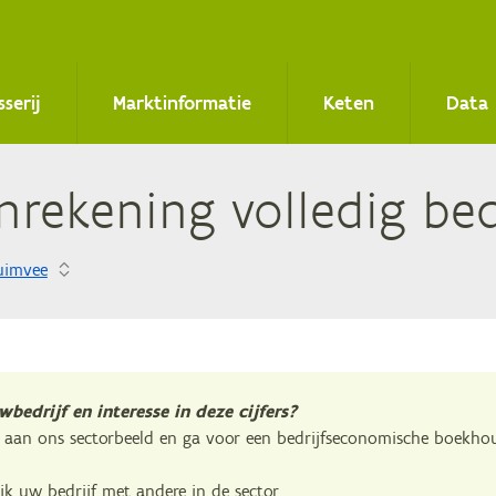
sserij
Marktinformatie
Keten
Data
en­re­ke­ning vol­le­dig b
uimvee
bedrijf en interesse in deze cijfers?
aan ons sectorbeeld en ga voor een bedrijfseconomische boekho
ijk uw bedrijf met andere in de sector