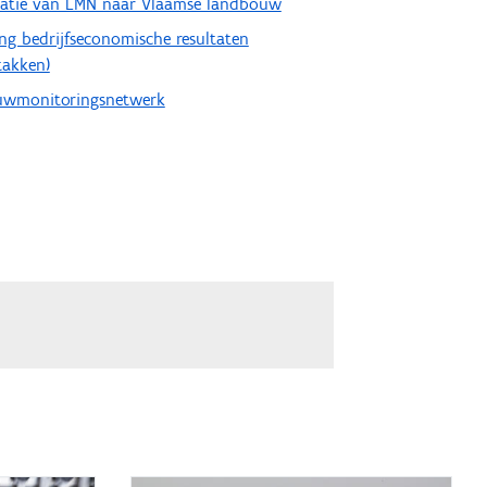
latie van LMN naar Vlaamse landbouw
ng bedrijfseconomische resultaten
stakken)
wmonitoringsnetwerk