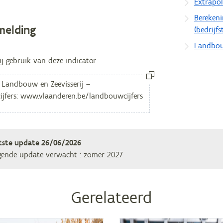
Extrapo
Berekeni
melding
(bedrijf
Landbou
ij gebruik van deze indicator
tste update
26/06/2026
gende update verwacht
: zomer 2027
Gerelateerd