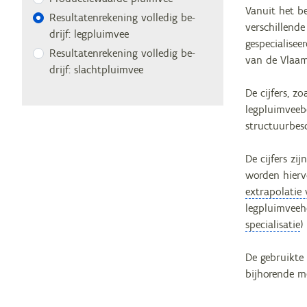
Vanuit het be
Re­sul­ta­ten­re­ke­ning vol­le­dig be­
verschillende
drijf: legpluimvee
gespecialisee
Re­sul­ta­ten­re­ke­ning vol­le­dig be­
van de Vlaams
drijf: slachtpluimvee
De cijfers, z
legpluimveeb
structuurbesc
De cijfers zi
worden hierv
extrapolati
legpluimveeho
specialisatie
)
De gebruikte
bijhorende 