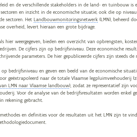
leid en de verschillende stakeholders in de land- en tuinbouw is e
 sectoren en inzicht in de economische situatie; ook die op niveau
rde sectoren. Het
Landbouwmonitoringsnetwerk
(LMN), beheerd do
e overheid, levert hieraan een grote bijdrage.
oals hier weergegeven, bieden een overzicht van opbrengsten, koste
edrijven. De cijfers zijn op bedrijfsniveau. Deze economische res
hrijvende parameters. De hier gepubliceerde cijfers zijn steeds de m
jn op bedrijfsniveau en geven een beeld van de economische situati
oor geëxtrapoleerd naar de totale Vlaamse legpluimveehouderij (z
e van LMN naar Vlaamse landbouw
), zodat ze representatief zijn 
uderij. Voor de analyse van de bedrijfsresultaten worden enkel ge
 in rekening gebracht.
 methodes en definities voor de resultaten uit het LMN zijn te v
methodologiedocument.