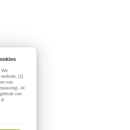
ookies
. We
website, (2)
ven van
oepassing). Je
 gebruik van
 je