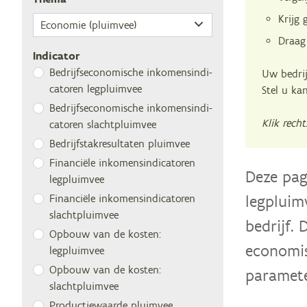
Krijg 
Draag
Indicator
Be­drijfs­eco­no­mi­sche in­ko­mens­in­di­
Uw bedrij
ca­to­ren legpluimvee
Stel u ka
Be­drijfs­eco­no­mi­sche in­ko­mens­in­di­
Klik rech
ca­to­ren slachtpluimvee
Be­drijfs­tak­re­sul­ta­ten pluimvee
Fi­nan­ci­ë­le in­ko­mens­in­di­ca­to­ren
Deze pag
legpluimvee
legpluim
Fi­nan­ci­ë­le in­ko­mens­in­di­ca­to­ren
slachtpluimvee
bedrijf.
Op­bouw van de kos­ten:
economis
legpluimvee
Op­bouw van de kos­ten:
paramete
slachtpluimvee
Pro­duc­tie­waar­de pluimvee