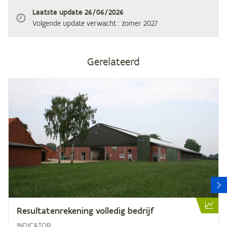
Laatste update
26/06/2026
Volgende update verwacht
: zomer 2027
Gerelateerd
V
Re­sul­ta­ten­re­ke­ning vol­le­dig bedrijf
INDICATOR