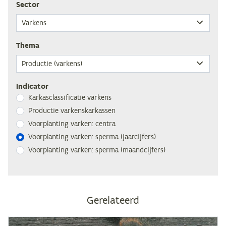
Sec­tor
The­ma
Indicator
Kar­kas­clas­si­fi­ca­tie varkens
Pro­duc­tie varkenskarkassen
Voor­plan­ting var­ken: centra
Voor­plan­ting var­ken: sper­ma (jaar­cij­fers)
Voor­plan­ting var­ken: sper­ma (maand­cij­fers)
Gerelateerd