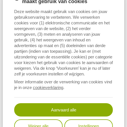
maakt gebruik van cookies
Deze website maakt gebruik van cookies om jouw
gebruikservaring te verbeteren. We verwerken
cookies voor (1) elektronische communicatie en het
weergeven van de website, (2) het verder
vormgeven, (3) meten en analyseren van jouw
gebruik, (4) het weergeven van inhoud en
advertenties op maat en (5) doeleinden van derde
partijen (indien van toepassing). Je kan er (met
uitzondering van de essentiële cookies) per categorie
voor kiezen het gebruik van cookies te aanvaarden of
weigeren. Via de knop ‘Voorkeuren’ kan je nu of later
Download figuur (PNG)
zelf je voorkeuren instellen of wijzigen.
Meer informatie over de verwerking van cookies vind
je in onze
cookieverklaring
.
Deze grafiek geeft de evolutie weer van het aantal gebruikte
dosissen, opgebouwd uit het aantal verkochte dosissen in het
binnenland, het aantal verkochte dosissen in het buitenland en het
Aanvaard alle
aantal dosissen die op de centra zelf gebruikt zijn.
Weiger alle
Instellingen