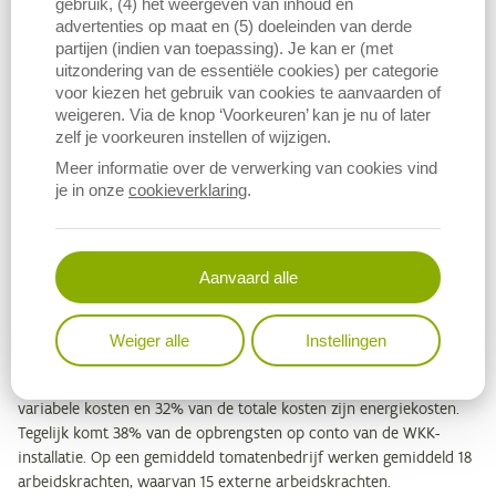
gebruik, (4) het weergeven van inhoud en
tomatenteler kan deze warmte-krachtcertificaten verkopen. Verder
advertenties op maat en (5) doeleinden van derde
verkopen veel tomatenbedrijven met een WKK-installatie de
partijen (indien van toepassing). Je kan er (met
elektriciteit die ze zelf niet nodig hebben op het stroomnet. De
uitzondering van de essentiële cookies) per categorie
WKK-installatie produceert dus elektriciteit en warmte voor de
voor kiezen het gebruik van cookies te aanvaarden of
tomatenteelt, maar genereert ook bijkomende inkomsten door de
weigeren. Via de knop ‘Voorkeuren’ kan je nu of later
zelf je voorkeuren instellen of wijzigen.
verkoop van eigen elektriciteit en warmte-krachtcertificaten.
Meer informatie over de verwerking van cookies vind
De tomatenteelt in Vlaanderen is kapitaals-, arbeids- en energie-
je in onze
cookieverklaring
.
intensief. Uit de analyse van de resultaten van bedrijven uit het
Landbouwmonitoringsnetwerk
(LMN) in de periode 2014-2018 blijkt
dat een gemiddeld tomatenbedrijf met 3,3 hectare tomaten een
Aanvaard alle
totale opbrengst heeft van 2,3 miljoen euro. De totale variabele
kosten (o.a. aankoop van aardgas, seizoensarbeid, zaai- en
pootgoed) bedragen 1,0 miljoen euro en de totale vaste kosten (o.a.
Weiger alle
Instellingen
betaalde lonen, afschrijvingen, gronden en gebouwen) komen neer
op gemiddeld 0,8 miljoen euro per bedrijf. Gemiddeld 60% van de
variabele kosten en 32% van de totale kosten zijn energiekosten.
Tegelijk komt 38% van de opbrengsten op conto van de WKK-
installatie. Op een gemiddeld tomatenbedrijf werken gemiddeld 18
arbeidskrachten, waarvan 15 externe arbeidskrachten.