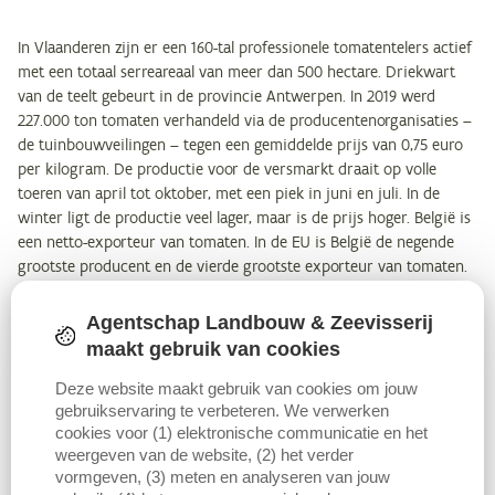
In Vlaanderen zijn er een 160-tal professionele tomatentelers actief
met een totaal serreareaal van meer dan 500 hectare. Driekwart
van de teelt gebeurt in de provincie Antwerpen. In 2019 werd
227.000 ton tomaten verhandeld via de producentenorganisaties –
de tuinbouwveilingen – tegen een gemiddelde prijs van 0,75 euro
per kilogram. De productie voor de versmarkt draait op volle
toeren van april tot oktober, met een piek in juni en juli. In de
winter ligt de productie veel lager, maar is de prijs hoger. België is
een netto-exporteur van tomaten. In de EU is België de negende
grootste producent en de vierde grootste exporteur van tomaten.
Een warmte-krachtkoppelingsinstallatie (WKK) wekt zelf
Agentschap Landbouw & Zeevisserij
elektriciteit en warmte op, voornamelijk uit aardgas. De
maakt gebruik van cookies
gezamenlijke productie van elektriciteit en warmte is efficiënter
Deze website maakt gebruik van cookies om jouw
dan de opwekking van elk apart. Hierdoor wordt er primaire
gebruikservaring te verbeteren. We verwerken
energie bespaard, wat een voordeel oplevert qua kosten, maar ook
cookies voor (1) elektronische communicatie en het
bijdraagt aan het Vlaams energie- en klimaatbeleid. De
weergeven van de website, (2) het verder
energieproductie door WKK-installaties wordt daarom deels
vormgeven, (3) meten en analyseren van jouw
ondersteund in de vorm van warmte-krachtcertificaten. De