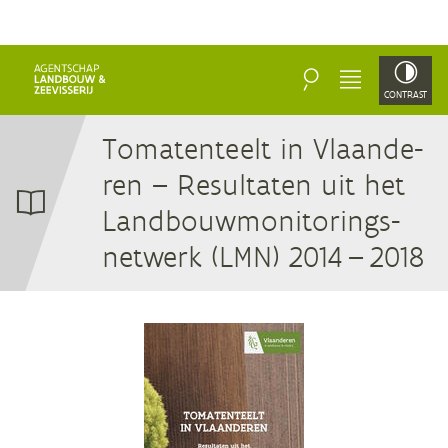
ZOEKEN
MENU
CONTRAST
To­ma­ten­teelt in Vlaan­de­
ren – Re­sul­ta­ten uit het
Land­bouw­mo­ni­to­rings­
net­werk (
LMN
)
2014
–
2018