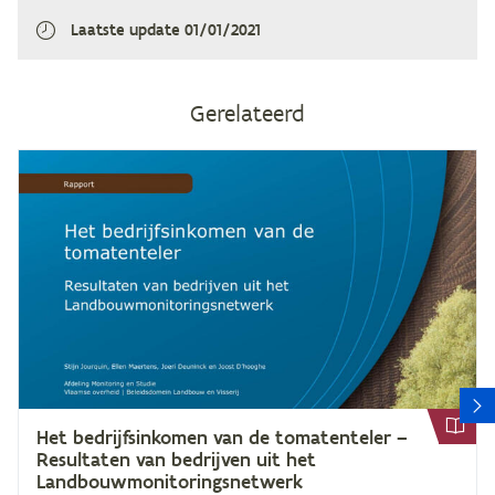
Laatste update
01/01/2021
Gerelateerd
V
Het be­drijfs­in­ko­men van de to­ma­ten­te­ler –
Re­sul­ta­ten van be­drij­ven uit het
Landbouwmonitoringsnetwerk