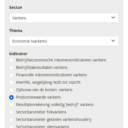
Sec­tor
The­ma
Indicator
Be­drijfs­eco­no­mi­sche in­ko­mens­in­di­ca­to­ren varkens
Be­drijfs­tak­re­sul­ta­ten varkens
Fi­nan­ci­ë­le in­ko­mens­in­di­ca­to­ren varkens
In­ter­PIG: ver­ge­lij­king leidt tot inzicht
Op­bouw van de kos­ten: varkens
Pro­duc­tie­waar­de varkens
Re­sul­ta­ten­re­ke­ning vol­le­dig be­drijf: varkens
Sec­tor­ba­ro­me­ter fokvarkens
Sec­tor­ba­ro­me­ter ge­slo­ten varkenshouderij
Sec­tor­ba­ro­me­ter vleesvarkens