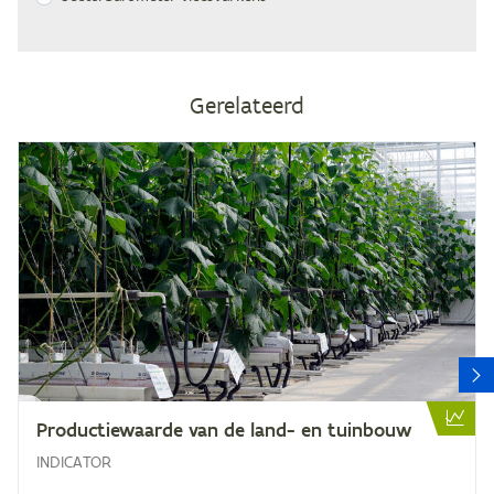
Gerelateerd
V
Pro­duc­tie­waar­de van de land- en tuinbouw
INDICATOR