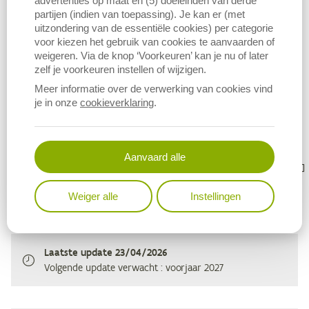
advertenties op maat en (5) doeleinden van derde
statistiek:
productierekening land- en
partijen (indien van toepassing). Je kan er (met
tuinbouwbedrijven
.
uitzondering van de essentiële cookies) per categorie
voor kiezen het gebruik van cookies te aanvaarden of
weigeren. Via de knop ‘Voorkeuren’ kan je nu of later
zelf je voorkeuren instellen of wijzigen.
Meer informatie over de verwerking van cookies vind
je in onze
cookieverklaring
.
Bronvermelding
Metagegevens
Vermelding bij gebruik van deze indicator
Aanvaard alle
Weiger alle
Instellingen
Laatste update
23/04/2026
Volgende update verwacht
: voorjaar 2027