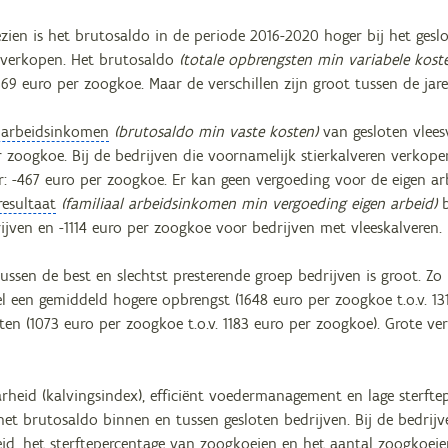
ien is het brutosaldo in de periode 2016-2020 hoger bij het geslo
n verkopen. Het brutosaldo
(totale opbrengsten min variabele kost
9 euro per zoogkoe. Maar de verschillen zijn groot tussen de jare
l arbeidsinkomen
(brutosaldo min vaste kosten)
van gesloten vlees
r zoogkoe. Bij de bedrijven die voornamelijk stierkalveren verkop
er: -467 euro per zoogkoe. Er kan geen vergoeding voor de eigen a
resultaat
(familiaal arbeidsinkomen min vergoeding eigen arbeid)
b
ijven en -1114 euro per zoogkoe voor bedrijven met vleeskalveren.
tussen de best en slechtst presterende groep bedrijven is groot. Z
 een gemiddeld hogere opbrengst (1648 euro per zoogkoe t.o.v. 131
ten (1073 euro per zoogkoe t.o.v. 1183 euro per zoogkoe). Grote ver
rheid (kalvingsindex), efficiënt voedermanagement en lage sterfte
het brutosaldo binnen en tussen gesloten bedrijven. Bij de bedrij
id, het sterftepercentage van zoogkoeien en het aantal zoogkoeien