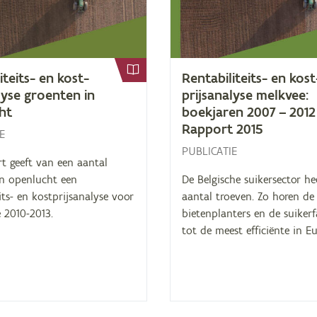
li­teits- en kost­
Ren­ta­bi­li­teits- en kost
­ly­se groen­ten in
prijs­ana­ly­se melk­vee:
ht
boek­ja­ren
2007
–
2012
Rap­port
2015
E
PUBLICATIE
t geeft van een aantal
in openlucht een
De Belgische suikersector he
eits- en kostprijsanalyse voor
aantal troeven. Zo horen de
 2010-2013.
bietenplanters en de suiker
tot de meest efficiënte in E