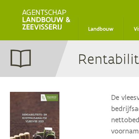
Main
Landbouw
Vi
navigation
Ren­ta­bi­l
De vleesv
bedrijfs
nettobed
voornamel