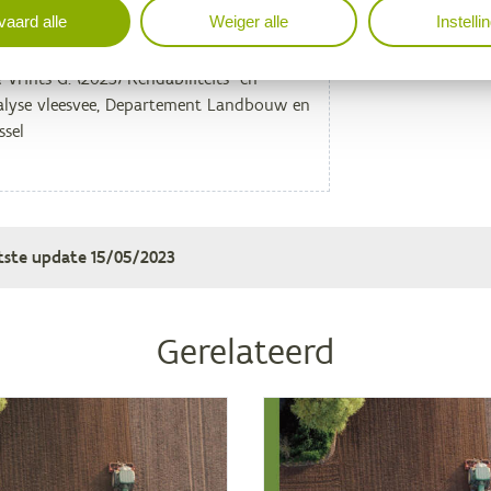
aard alle
Weiger alle
Instelli
j gebruik van deze publicatie
tste update
15/05/2023
Gerelateerd