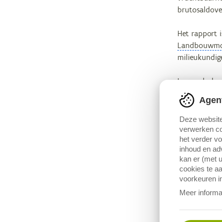
brutosaldover
Het rapport i
Landbouwmon
milieukundig
Lees ook de 
Agen
Rentabili
Deze website
Rentabili
verwerken co
Rentabili
het verder v
inhoud en adv
kan er (met u
cookies te aa
voorkeuren in
Meer informa
Bronver
Metag