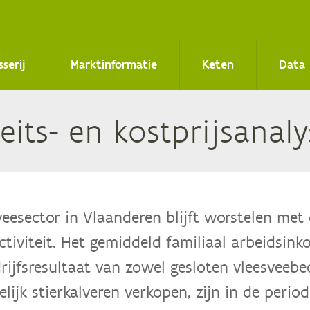
sserij
Marktinformatie
Keten
Data
i­teits- en kost­prijs­ana­
eesector in Vlaanderen blijft worstelen met d
activiteit. Het gemiddeld familiaal arbeidsi
rijfsresultaat van zowel gesloten vleesveebed
ijk stierkalveren verkopen, zijn in de period