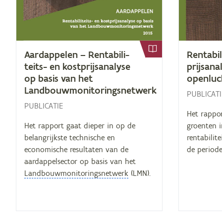
Aard­ap­pe­len – Ren­ta­bi­li­
Ren­ta­bi­
teits- en kost­prijs­ana­ly­se
prijs­ana
op ba­sis van het
openluc
Landbouwmonitoringsnetwerk
PUBLICATI
PUBLICATIE
Het rappor
Het rapport gaat dieper in op de
groenten 
belangrijkste technische en
rentabilit
economische resultaten van de
de periode
aardappelsector op basis van het
Landbouwmonitoringsnetwerk
(LMN).