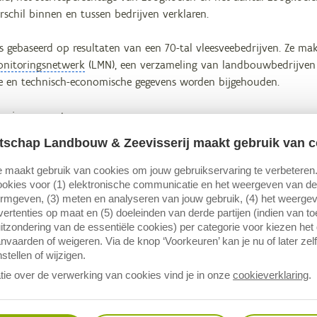
schil binnen en tussen bedrijven verklaren.
s gebaseerd op resultaten van een 70-tal vleesveebedrijven. Ze ma
itoringsnetwerk
(LMN), een verzameling van landbouwbedrijven
e en technisch-economische gegevens worden bijgehouden.
vorige rapporten:
tschap Landbouw & Zeevisserij maakt gebruik van c
teits- en kostprijsanalyse vleesvee 201
5
 maakt gebruik van cookies om jouw gebruikservaring te verbeteren
teits- en kostprijsanalyse vleesvee 2013
okies voor (1) elektronische communicatie en het weergeven van de 
teits- en kostprijsanalyse vleesvee 2012
ormgeven, (3) meten en analyseren van jouw gebruik, (4) het weerge
ertenties op maat en (5) doeleinden van derde partijen (indien van t
itzondering van de essentiële cookies) per categorie voor kiezen het
nvaarden of weigeren. Via de knop ‘Voorkeuren’ kan je nu of later zelf
stellen of wijzigen.
tie over de verwerking van cookies vind je in onze
cookieverklaring
.
melding
egevens