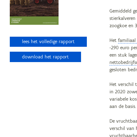
Gemiddeld gez
stierkalvere
zoogkoe en 36
Het
familiaa
lees het volledige rapport
-290 euro pe
een stuk lag
download het rapport
nettobedrijfs
gesloten bedr
Het verschil 
in 2020 zowel
variabele kos
aan de basis.
De vruchtbaa
verschil van 
vruchtbaarhe