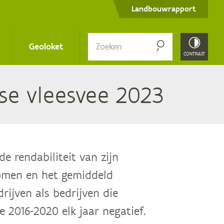
Secondary
Landbouwrapport
menu
Zoe­
Geoloket
ken
CONTRAST
ly­se vlees­vee
2023
e rendabiliteit van zijn
nkomen en het gemiddeld
rijven als bedrijven die
e 2016-2020 elk jaar negatief.