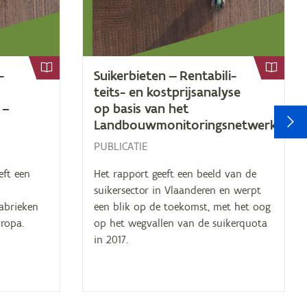
­
Sui­ker­bie­ten — Ren­ta­bi­li­
teits- en kost­prijs­ana­ly­se
–
op ba­sis van het
V
Landbouwmonitoringsnetwerk
PUBLICATIE
eft een
Het rapport geeft een beeld van de
suikersector in Vlaanderen en werpt
fabrieken
een blik op de toekomst, met het oog
uropa.
op het wegvallen van de suikerquota
in 2017.