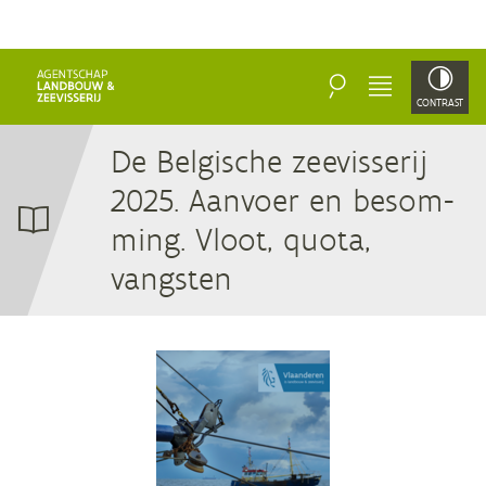
ZOEKEN
MENU
CONTRAST
De Bel­gi­sche zee­vis­se­rij
2025
. Aan­voer en be­som­
ming. Vloot, quo­ta,
vangsten