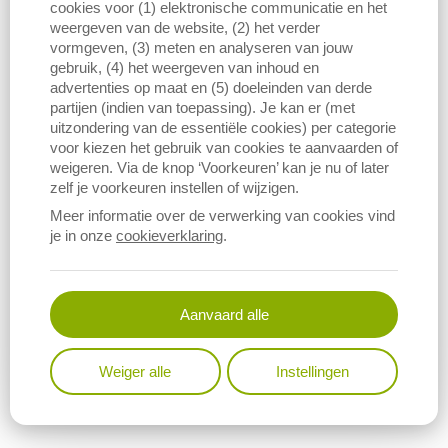
cookies voor (1) elektronische communicatie en het
In de top tien staan ook nog rog, poon, zeeduivel, sint-
weergeven van de website, (2) het verder
jakobsschelp, scharretong, garnaal en haai.
vormgeven, (3) meten en analyseren van jouw
gebruik, (4) het weergeven van inhoud en
Op het vlak van waardecreatie blijft tong met voorsprong de
advertenties op maat en (5) doeleinden van derde
voornaamste vissoort met 40% van de totale aanvoerwaarde. In
partijen (indien van toepassing). Je kan er (met
vergelijking met 2024 steeg de aanvoerwaarde van tong met 6%
uitzondering van de essentiële cookies) per categorie
tot 35,7 miljoen euro. De tweede plaats wordt opnieuw ingenomen
voor kiezen het gebruik van cookies te aanvaarden of
weigeren. Via de knop ‘Voorkeuren’ kan je nu of later
door inktvis (18%). De aanvoerwaarde steeg met 22% tot 16,3
zelf je voorkeuren instellen of wijzigen.
miljoen euro. Zeeduivel blijft op de derde plaats staan met 5,9
miljoen euro (+6%). In 2024 vervolledigen tarbot, schol, garnaal,
Meer informatie over de verwerking van cookies vind
langustine, rog, scharretong en griet de top 10.
je in onze
cookieverklaring
.
Eind 2025 bestaat de Belgische zeevisserijvloot uit 60 commerciële
vaartuigen met een globale capaciteit van 44.252 kilowatt (kW) aan
Aanvaard alle
motorvermogen en 13.686 bruto-tonnenmaat (BT) qua tonnage. In
2010 telde de commerciële vloot nog 89 vaartuigen, in 2000 127, in
1990 zelfs 201.
Weiger alle
Instellingen
Lees ook de vorige rapporten: