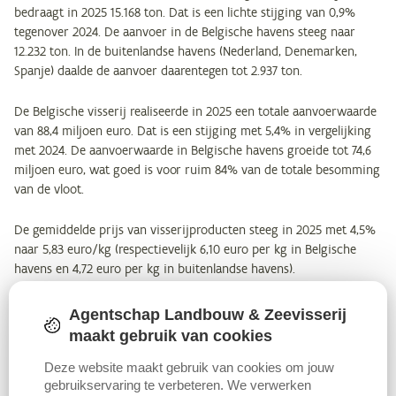
bedraagt in 2025 15.168 ton. Dat is een lichte stijging van 0,9%
tegenover 2024. De aanvoer in de Belgische havens steeg naar
12.232 ton. In de buitenlandse havens (Nederland, Denemarken,
Spanje) daalde de aanvoer daarentegen tot 2.937 ton.
De Belgische visserij realiseerde in 2025 een totale aanvoerwaarde
van 88,4 miljoen euro. Dat is een stijging met 5,4% in vergelijking
met 2024. De aanvoerwaarde in Belgische havens groeide tot 74,6
miljoen euro, wat goed is voor ruim 84% van de totale besomming
van de vloot.
De gemiddelde prijs van visserijproducten steeg in 2025 met 4,5%
naar 5,83 euro/kg (respectievelijk 6,10 euro per kg in Belgische
havens en 4,72 euro per kg in buitenlandse havens).
Inktvis blijft in 2025 de meest aangevoerde vissoort. Er werd 3.553
Agentschap Landbouw & Zeevisserij
ton inktvis aangevoerd (+17%). Inktvis heeft hiermee een aandeel
maakt gebruik van cookies
van 23% in het aangevoerde volume. Het podium wordt
Deze website maakt gebruik van cookies om jouw
vervolledigd door tong (13%) en schol (10%). Tong ging er met 7%
gebruikservaring te verbeteren. We verwerken
op vooruit (2.000 ton), terwijl schol terugviel met 18% (1.564 ton).