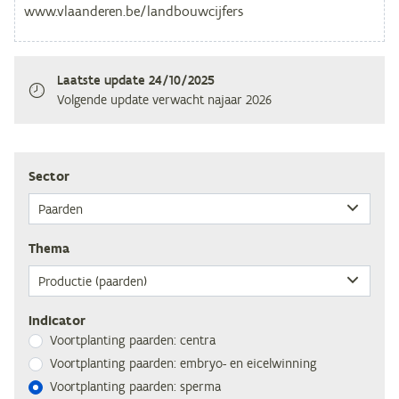
Laatste update
24/10/2025
Volgende update verwacht
najaar 2026
Sec­tor
The­ma
Indicator
Voort­plan­ting paar­den: centra
Voort­plan­ting paar­den: em­bryo- en eicelwinning
Voort­plan­ting paar­den: sperma