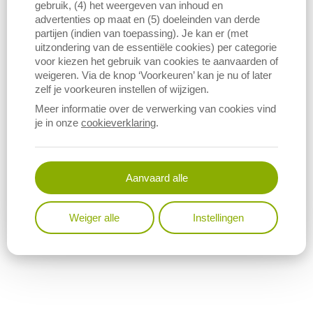
gebruik, (4) het weergeven van inhoud en
advertenties op maat en (5) doeleinden van derde
partijen (indien van toepassing). Je kan er (met
uitzondering van de essentiële cookies) per categorie
voor kiezen het gebruik van cookies te aanvaarden of
Download figuur (PNG)
Download data
weigeren. Via de knop ‘Voorkeuren’ kan je nu of later
zelf je voorkeuren instellen of wijzigen.
Meer informatie over de verwerking van cookies vind
je in onze
cookieverklaring
.
Onderstaande grafiek geeft de evolutie weer van het aantal
gewonnen rietjes diepvriessperma, uitgedrukt per ras. De dosis
die nodig is om één merrie te insemineren, bestaat gewoonlijk uit
een aantal rietjes diepvriessperma. Het benodigde aantal rietjes
Aanvaard alle
wordt onder andere bepaald aan de hand van de kwaliteit van het
sperma en de invriesbaarheid. Dit kan verschillen van hengst tot
hengst en van dag tot dag.
Weiger alle
Instellingen