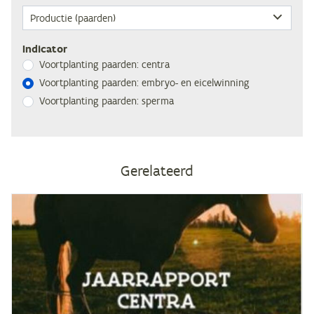
Indicator
Voort­plan­ting paar­den: centra
Voort­plan­ting paar­den: em­bryo- en eicelwinning
Voort­plan­ting paar­den: sperma
Gerelateerd