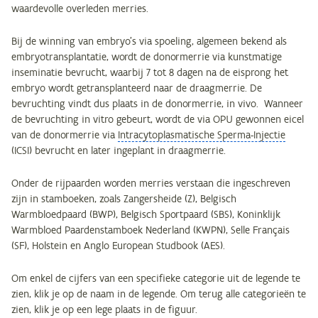
waardevolle overleden merries.
Bij de winning van embryo’s via spoeling, algemeen bekend als
embryotransplantatie, wordt de donormerrie via kunstmatige
inseminatie bevrucht, waarbij 7 tot 8 dagen na de eisprong het
embryo wordt getransplanteerd naar de draagmerrie. De
bevruchting vindt dus plaats in de donormerrie, in vivo. Wanneer
de bevruchting in vitro gebeurt, wordt de via OPU gewonnen eicel
van de donormerrie via
Intracytoplasmatische Sperma-Injectie
(ICSI) bevrucht en later ingeplant in draagmerrie.
Onder de rijpaarden worden merries verstaan die ingeschreven
zijn in stamboeken, zoals Zangersheide (Z), Belgisch
Warmbloedpaard (BWP), Belgisch Sportpaard (SBS), Koninklijk
Warmbloed Paardenstamboek Nederland (KWPN), Selle Français
(SF), Holstein en Anglo European Studbook (AES).
Om enkel de cijfers van een specifieke categorie uit de legende te
zien, klik je op de naam in de legende. Om terug alle categorieën te
zien, klik je op een lege plaats in de figuur.