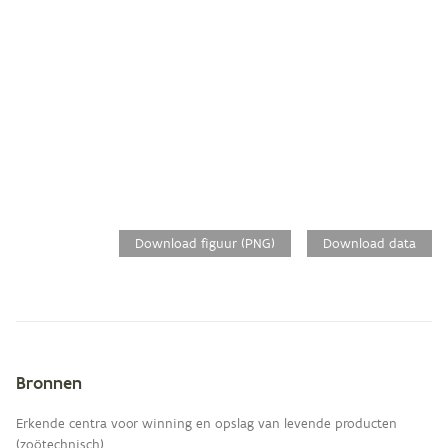
Download figuur (PNG)
Download data
Bronnen
Metagegevens
Erkende centra voor winning en opslag van levende producten
(zoötechnisch).