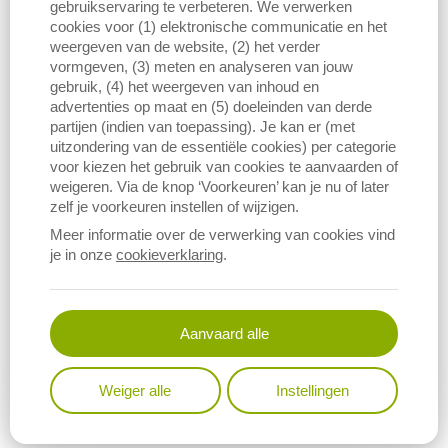
gebruikservaring te verbeteren. We verwerken
cookies voor (1) elektronische communicatie en het
weergeven van de website, (2) het verder
vormgeven, (3) meten en analyseren van jouw
Download figuur (PNG)
Download data
gebruik, (4) het weergeven van inhoud en
advertenties op maat en (5) doeleinden van derde
partijen (indien van toepassing). Je kan er (met
uitzondering van de essentiële cookies) per categorie
Onderstaande grafiek geeft de evolutie weer van zowel het aantal
voor kiezen het gebruik van cookies te aanvaarden of
gewonnen embryo’s in vivo versus het aantal ingeplante embryo’s
weigeren. Via de knop ‘Voorkeuren’ kan je nu of later
en het aantal merries die uiteindelijk drachtig zijn, als het aantal in
zelf je voorkeuren instellen of wijzigen.
vitro geproduceerde embryo’s versus het aantal ingeplant en het
Meer informatie over de verwerking van cookies vind
aantal drachtige merries. Op deze manier is het mogelijk om de
je in onze
cookieverklaring
.
succesratio van beide technieken te vergelijken.
Aanvaard alle
Weiger alle
Instellingen