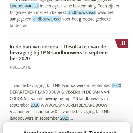
landbouwareaal
in een agrarische bestemming. Toch zijn er
12 gemeenten met een beperkt
landbouwareaal
waar het
aangegeven
landbouwareaal
voor het grootste gedeelte
buiten de …
In de ban van co­ro­na – Re­sul­ta­ten van de
be­vra­ging bij LMN-land­bou­wers in sep­tem­
ber
2020
PUBLICATIE
… van de bevraging bij LMN-landbouwers in september
2020
DEPARTEMENT LANDBOUW & VISSERIJ IN DE BAN VAN
CORONA … van de bevraging bij LMN-landbouwers in
september
2020
WWW.VLAANDEREN.BE/LANDBOUW
Vlaanderen is landbouw & … van de bevraging bij LMN-
landbouwers in september
2020
…