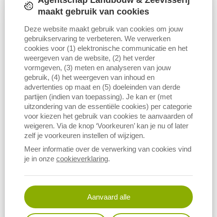
Agentschap Landbouw & Zeevisserij
Im­pact van co­ro­na op de bui­ten­land­se han­
maakt gebruik van cookies
del van agro­pro­duc­ten – ana­ly­se ja­nu­a­ri-juli
2020
Deze website maakt gebruik van cookies om jouw
gebruikservaring te verbeteren. We verwerken
PUBLICATIE
cookies voor (1) elektronische communicatie en het
weergeven van de website, (2) het verder
vormgeven, (3) meten en analyseren van jouw
… handel van agroproducten – analyse januari-juli
2020
gebruik, (4) het weergeven van inhoud en
Vlaanderen is landbouw & visserij IMPACT VAN CORONA OP
advertenties op maat en (5) doeleinden van derde
… BUITENLANDSE HANDEL VAN AGROPRODUCTEN Analyse
partijen (indien van toepassing). Je kan er (met
januari-juli
2020
DEPARTEMENT LANDBOUW & VISSERIJ …
uitzondering van de essentiële cookies) per categorie
BUITENLANDSE HANDEL VAN AGROPRODUCTEN Analyse
voor kiezen het gebruik van cookies te aanvaarden of
weigeren. Via de knop ‘Voorkeuren’ kan je nu of later
januari-juli
2020
…
zelf je voorkeuren instellen of wijzigen.
Meer informatie over de verwerking van cookies vind
je in onze
cookieverklaring
.
Land­bouw­rap­port
2020
(
LARA
)
PUBLICATIE
Aanvaard alle