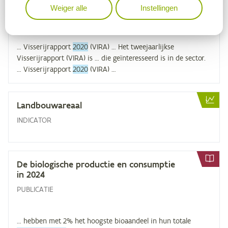
Vis­se­rij­rap­port
2020
(
VIRA
)
Weiger alle
Instellingen
PUBLICATIE
… Visserijrapport
2020
(VIRA) … Het tweejaarlijkse
Visserijrapport (VIRA) is … die geïnteresseerd is in de sector.
… Visserijrapport
2020
(VIRA) …
Land­bouw­are­aal
INDICATOR
De bi­o­lo­gi­sche pro­duc­tie en con­sump­tie
in
2024
PUBLICATIE
… hebben met 2% het hoogste bioaandeel in hun totale