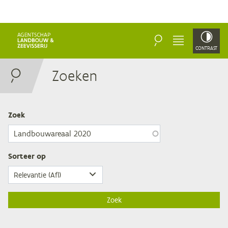
ZOEKEN
MENU
CONTRAST
Zoe­ken
Zoek
Sor­teer op
Zoek