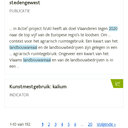
stedengewest
PUBLICATIE
… in Actie”-project (ViA) heeft als doel Vlaanderen tegen
2020
naar de top vijf van de Europese regio’s te loodsen. Om …
context voor het agrarisch ruimtegebruik. Een kwart van het
landbouwareaal
en de landbouwbedrijven zijn gelegen in een
… agrarisch ruimtegebruik. Ongeveer een kwart van het
Vlaams
landbouwareaal
en van de landbouwbedrijven is in
een …
Kunst­mest­ge­bruik: kalium
INDICATOR
1
-
10
van
192
1
2
3
4
Paginering
5
6
…
20
Volgende >