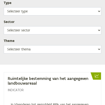
Type
Sector
Theme
Ruim­te­lij­ke be­stem­ming van het aan­ge­ge­ven
landbouwareaal
INDICATOR
… In Vlaanderen ligt gemiddeld 89% van het aangegeven