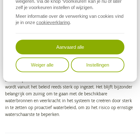
weigeren. Via de knop ‘Voorkeuren’ kan je nu of later
grootste waterverbruikers om de maatschappelijke kostprijs van
zelf je voorkeuren instellen of wijzigen.
een captatieverbod op een effectieve manier verder te beperken.
Meer informatie over de verwerking van cookies vind
je in onze
cookieverklaring
.
De inzichten uit deze studie zijn niet enkel relevant voor de
verdere uitwerking van het reactief waterbeleid, maar kunnen ook
bijdragen aan de sensibilisering en bewustwording van mogelijke
gevolgen van droogte. Voor bedrijven met een groot watergebruik
Aanvaard alle
wordt aanbevolen om noodplannen uit te werken, en procedures
te definiëren, testen en optimaliseren om de gevolgen van een
Weiger alle
Instellingen
captatieverbod te beperken. Landbouwers wordt aangeraden om
praktijken voor duurzaam waterbeheer op het bedrijf en in het
landschap te verkennen en klimaatrobuuste teelten te kiezen. Hier
wordt vanuit het beleid reeds sterk op ingezet. Het blijft bijzonder
belangrijk om zuinig om te gaan met de beschikbare
waterbronnen en veerkracht in het systeem te creëren door sterk
in te zetten op proactief waterbeleid, om zo het risico op ernstige
waterschaarste te beperken.