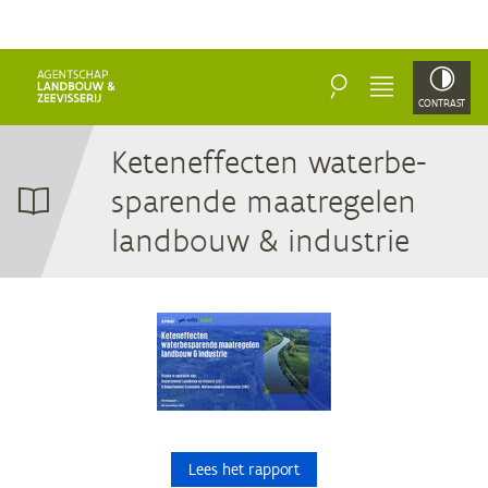
ZOEKEN
MENU
CONTRAST
Ke­ten­ef­fec­ten wa­ter­be­
spa­ren­de maat­re­ge­len
land­bouw
&
industrie
Lees het rapport