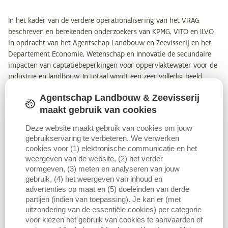
In het kader van de verdere operationalisering van het VRAG
beschreven en berekenden onderzoekers van KPMG, VITO en ILVO
in opdracht van het Agentschap Landbouw en Zeevisserij en het
Departement Economie, Wetenschap en Innovatie de secundaire
impacten van captatiebeperkingen voor oppervlaktewater voor de
industrie en landbouw. In totaal wordt een zeer volledig beeld
geschetst van de secundaire impact, waarbij 21 keteneffecten aan
Agentschap Landbouw & Zeevisserij
bod komen.
maakt gebruik van cookies
Uit de resultaten voor de landbouw blijkt dat de secundaire impact
Deze website maakt gebruik van cookies om jouw
binnen verschillende (sub)sectoren en voor verschillende gewassen
gebruikservaring te verbeteren. We verwerken
sterk verschilt, waardoor een gedifferentieerde benadering
cookies voor (1) elektronische communicatie en het
aangewezen is. Waterbesparende maatregelen worden bij voorkeur
weergeven van de website, (2) het verder
stapsgewijs toegepast, gericht op de situatie met laagste totale
vormgeven, (3) meten en analyseren van jouw
impact om de totale maatschappelijke kostprijs van
gebruik, (4) het weergeven van inhoud en
advertenties op maat en (5) doeleinden van derde
waterbesparende maatregelen zo laag mogelijk te houden.
partijen (indien van toepassing). Je kan er (met
Aangezien de vraag naar water en de toegevoegde waarde van
uitzondering van de essentiële cookies) per categorie
waterverbruik zich op heel specifieke locaties voordoen, wordt ook
voor kiezen het gebruik van cookies te aanvaarden of
aangewezen om een bilaterale dialoog op te starten met de