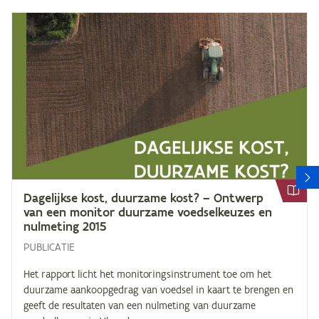
V
Da­ge­lijk­se kost, duur­za­me kost? – Ont­werp
van een mo­ni­tor duur­za­me voed­sel­keu­zes en
nul­me­ting
2015
PUBLICATIE
Het rapport licht het monitoringsinstrument toe om het
duurzame aankoopgedrag van voedsel in kaart te brengen en
geeft de resultaten van een nulmeting van duurzame