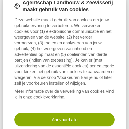
Agentschap Landbouw & Zeevisserij
toenemende geopolitieke conflicten,... beïnvloeden
maakt gebruik van cookies
immers de voedselzekerheid. Hoeveel ruimte is er in
Vlaanderen nodig om de huidige consumptie van de
Deze website maakt gebruik van cookies om jouw
gebruikservaring te verbeteren. We verwerken
Vlamingen lokaal te produceren? De studie geeft een
cookies voor (1) elektronische communicatie en het
antwoord op deze vraag. We noemen dit ruimtebeslag
weergeven van de website, (2) het verder
de food footprint.
vormgeven, (3) meten en analyseren van jouw
gebruik, (4) het weergeven van inhoud en
advertenties op maat en (5) doeleinden van derde
Lokaal geproduceerd voedsel consumeren is met het oog op
partijen (indien van toepassing). Je kan er (met
duurzaamheid wenselijk. Maar ook op vlak van voedselzekerheid is
uitzondering van de essentiële cookies) per categorie
voor kiezen het gebruik van cookies te aanvaarden of
lokaal voedsel produceren van groot belang. Immers, de
weigeren. Via de knop ‘Voorkeuren’ kan je nu of later
toenemende bevolking, de schaarste aan fossiele brandstoffen, de
zelf je voorkeuren instellen of wijzigen.
toenemende bodemaantasting, biodiversiteitsverlies en de
toenemende geopolitieke conflicten beïnvloeden de
Meer informatie over de verwerking van cookies vind
je in onze
cookieverklaring
.
voedselzekerheid. Maar hoeveel ruimte zou er theoretisch nodig
zijn in Vlaanderen om wat wij vandaag consumeren ook lokaal te
produceren? Wat is onze food footprint? Een nieuwe studie gaat
op zoek naar een antwoord op deze vragen.
Aanvaard alle