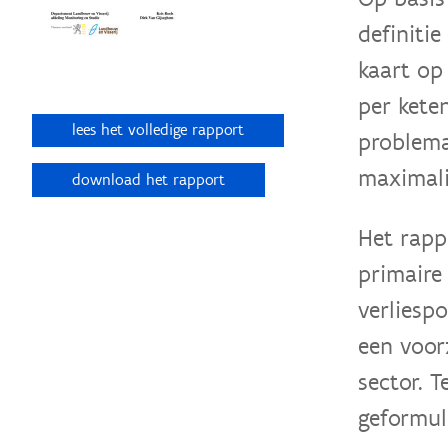
definiti
kaart op
per kete
lees het volledige rapport
problema
maximali
download het rapport
Het rapp
primaire 
verliesp
een voor
sector. 
geformul