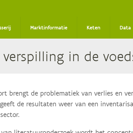
sserij
Marktinformatie
Keten
Data
n ver­spil­ling in de voe
ort brengt de problematiek van verlies en ver
 geeft de resultaten weer van een inventarisa
sector.
 van literatuuronderzoek wordt het concept