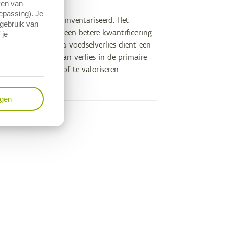
ven van
oepassing). Je
 primaire sector geïnventariseerd. Het
 gebruik van
Het rapport beveelt een betere kwantificering
 je
verlies. Het thema voedselverlies dient een
e inventarisatie van verlies in de primaire
erug te dringen of te valoriseren.
ngen