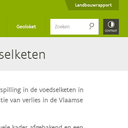
Secondary
Landbouwrapport
menu
Zoe­
Geoloket
ken
CONTRAST
dselketen
spilling in de voedselketen in
tie van verlies in de Vlaamse
uele kader afgebakend en een