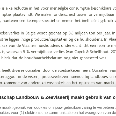
s is elke reductie in het voor menselijke consumptie beschikbare v
mptie, plaatsvindt. We maken onderscheid tussen onvermijdbaar (
s, hanteren een ketenperspectief en nemen het inefficiënt gebruik 
edselverlies in België wordt geschat op 3,6 miljoen ton per jaar. In
trie liggen (hoge productie/capita) en bij de huishoudens. In Vla
valzak van de Vlaamse huishoudens onderzocht. Uit een recente met
es is, waarvan 5 % vermijdbaar verlies (Van Cuyck & Schelfhout, 2
 bleek dat de houdbaarheidsdatum nog niet gepasseerd was.
s heeft diverse oorzaken door de voedselketen heen. Oorzaken van 
teruggooi in de visserij, procesverliezen horende bij landbouw en ve
sen komende van andere ketenschakels en het optreden van marktins
esverliezen (bv. productie-uitval) op en speelt verpakking een bela
tschap Landbouw & Zeevisserij maakt gebruik van c
iesposten minimaliseren, voedselwaren herintroduceren in het voe
r verlies noopt tot maximale valorisatie volgens een cascade 
 maakt gebruik van cookies om jouw gebruikservaring te verbeteren
okies voor (1) elektronische communicatie en het weergeven van de 
voor menselijke consumptie bovenaan staat.