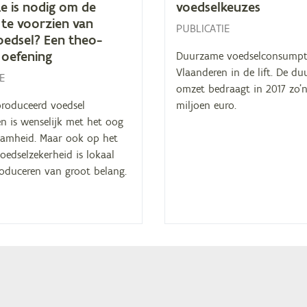
te is no­dig om de
voedselkeuzes
 te voor­zien van
PUBLICATIE
oed­sel? Een the­o­
e oefening
Duurzame voedselconsumpti
Vlaanderen in de lift. De d
E
omzet bedraagt in 2017 zo’
produceerd voedsel
miljoen euro.
n is wenselijk met het oog
amheid. Maar ook op het
oedselzekerheid is lokaal
roduceren van groot belang.