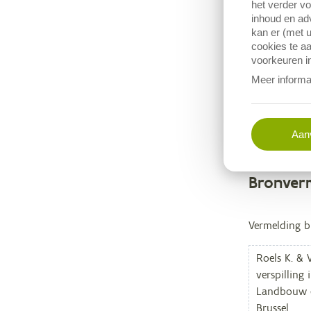
het verder v
inhoud en adv
In voorliggen
kan er (met u
grootste verl
cookies te aa
van voedselve
voorkeuren in
belangrijke r
Meer informa
sector kan d
Aanv
Bronver
Metag
Vermelding bi