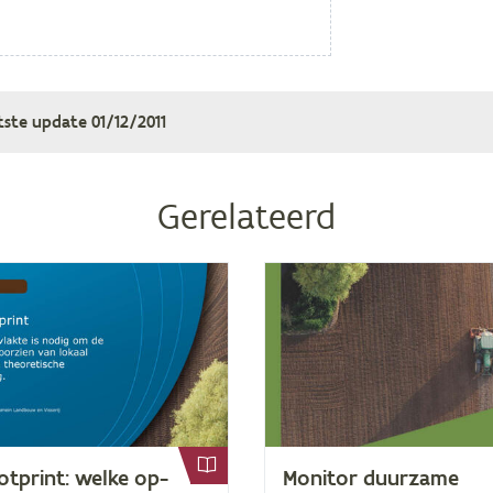
tste update
01/12/2011
Gerelateerd
t­print: wel­ke op­
Mo­ni­tor duur­za­me