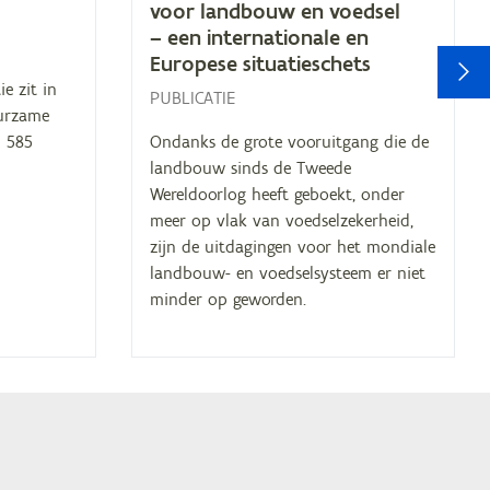
voor land­bouw en voed­sel
– een in­ter­na­ti­o­na­le en
V
Eu­ro­pe­se situatieschets
e zit in
PUBLICATIE
uurzame
n 585
Ondanks de grote vooruitgang die de
landbouw sinds de Tweede
Wereldoorlog heeft geboekt, onder
meer op vlak van voedselzekerheid,
zijn de uitdagingen voor het mondiale
landbouw- en voedselsysteem er niet
minder op geworden.