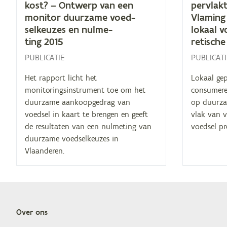
kost? – Ont­werp van een
per­vlak­
mo­ni­tor duur­za­me voed­
Vla­ming
sel­keu­zes en nul­me­
lo­kaal v
ting
2015
re­ti­sch
PUBLICATIE
PUBLICATI
Het rapport licht het
Lokaal ge
monitoringsinstrument toe om het
consumere
duurzame aankoopgedrag van
op duurza
voedsel in kaart te brengen en geeft
vlak van v
de resultaten van een nulmeting van
voedsel p
duurzame voedselkeuzes in
Vlaanderen.
Over ons
Doormat