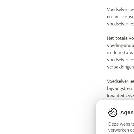
Voedselverlie
en met consu
voedselverlie
Het totale vo
voedingsindus
in de restaf
voedselverli
verpakkingen
Voedselverlie
bijvangst en 
kwaliteitsei
eveneens proc
Agen
Men kan verl
Onvermijdbaa
Deze website
verwerken co
als voedsel 