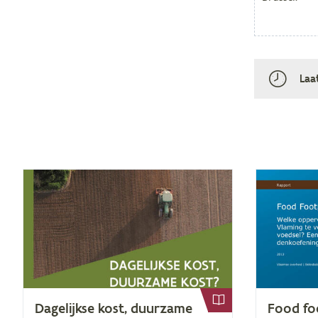
Laa
Da­ge­lijk­se kost, duur­za­me
Food foo