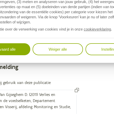
ormgeven, (3) meten en analyseren van jouw gebruik, (4) het weerge
ertenties op maat en (5) doeleinden van derde partijen (indien van t
d rapport zijn verliesposten en verliespercentages voor de Vlaamse
itzondering van de essentiële cookies) per categorie voor kiezen het
ies in de veehouderij is de uitval of sterfte van vee (66.000 ton). 
nvaarden of weigeren. Via de knop ‘Voorkeuren’ kan je nu of later zelf
rlies aan, evenals onderzoek naar de achterliggende oorzaken van 
stellen of wijzigen.
ol te spelen in het voedseldebat met het jaar 2050 als horizon en d
tie over de verwerking van cookies vind je in onze
cookieverklaring
.
e basis vormen voor verder onderzoek om deze verliezen maximaal t
aard alle
Weiger alle
Instelli
melding
egevens
j gebruik van deze publicatie