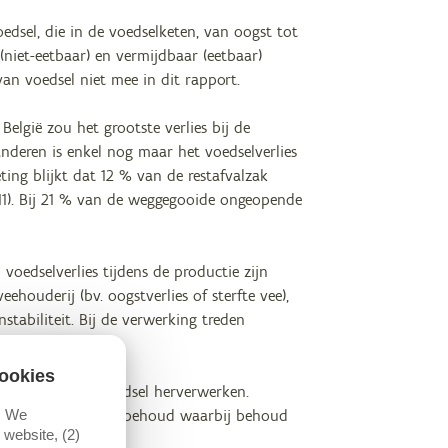
oedsel, die in de voedselketen, van oogst tot
niet-eetbaar) en vermijdbaar (eetbaar)
van voedsel niet mee in dit rapport.
 België zou het grootste verlies bij de
anderen is enkel nog maar het voedselverlies
ing blijkt dat 12 % van de restafvalzak
011). Bij 21 % van de weggegooide ongeopende
voedselverlies tijdens de productie zijn
ehouderij (bv. oogstverlies of sterfte vee),
tabiliteit. Bij de verwerking treden
ngrijke rol.
ookies
dselsysteem of voedsel herverwerken.
van maximaal waardebehoud waarbij behoud
. We
website, (2)