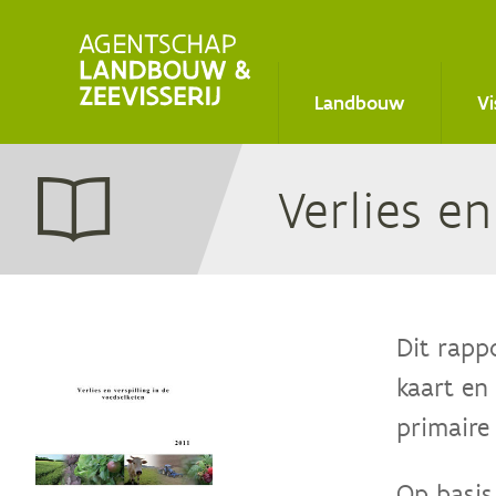
Main
Landbouw
Vi
navigation
Ver­lies e
Dit rapp
kaart en
primaire 
Op basis