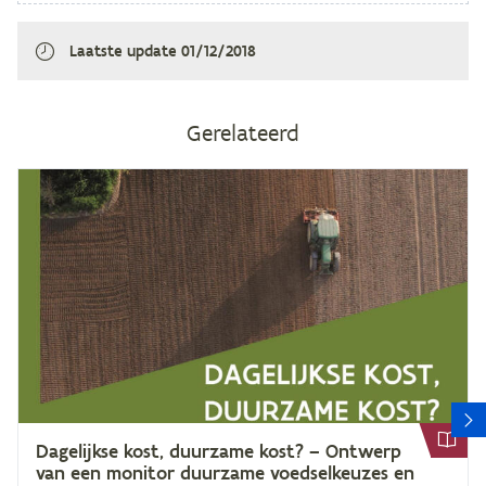
Laatste update
01/12/2018
Gerelateerd
V
Da­ge­lijk­se kost, duur­za­me kost? – Ont­werp
van een mo­ni­tor duur­za­me voed­sel­keu­zes en