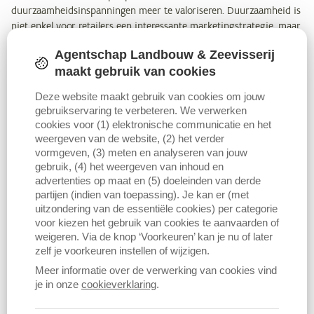
duurzaamheidsinspanningen meer te valoriseren. Duurzaamheid is
niet enkel voor retailers een interessante marketingstrategie, maar
ook voor producenten zelf.
Agentschap Landbouw & Zeevisserij
maakt gebruik van cookies
Enkele trends in de duurzame voedselconsumptie:
Deze website maakt gebruik van cookies om jouw
De toenemende vraag naar bio zet zich voort in 2016 en 2017.
gebruikservaring te verbeteren. We verwerken
Het marktaandeel blijft klein.
cookies voor (1) elektronische communicatie en het
weergeven van de website, (2) het verder
Scharreleieren groeien verder als de standaard, vrije-
vormgeven, (3) meten en analyseren van jouw
uitloopeieren volgen op de tweede plaats.
gebruik, (4) het weergeven van inhoud en
De consumptie van duurzame vis (MSC/ASC) groeit fors verder
advertenties op maat en (5) doeleinden van derde
in 2016 en 2017, met meer dan een verdubbeling in twee jaar
partijen (indien van toepassing). Je kan er (met
uitzondering van de essentiële cookies) per categorie
tijd.
voor kiezen het gebruik van cookies te aanvaarden of
De bestedingen aan biologisch vlees blijven lichtjes stijgen, het
weigeren. Via de knop ‘Voorkeuren’ kan je nu of later
marktaandeel blijft zeer klein.
zelf je voorkeuren instellen of wijzigen.
Fairtrade is nog steeds een stabiele groeier.
Meer informatie over de verwerking van cookies vind
je in onze
cookieverklaring
.
De omzetdaling in de rechtstreekse verkoop (hoeveverkoop en
boerenmarkten) is gestabiliseerd. In 2017 is zelfs voor het eerst