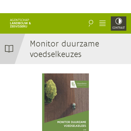
ZOEKEN
MENU
CONTRAST
Mo­ni­tor duur­za­me
voedselkeuzes