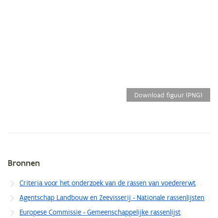
Download figuur (PNG)
Bronnen
Metagegevens
Criteria voor het onderzoek van de rassen van voedererwt
Agentschap Landbouw en Zeevisserij - Nationale rassenlijsten
Europese Commissie - Gemeenschappelijke rassenlijst