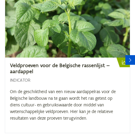
V
Veld­proe­ven voor de Bel­gi­sche ras­sen­lijst —
aardappel
INDICATOR
Om de geschiktheid van een nieuw aardappelras voor de
Belgische landbouw na te gaan wordt het ras getest op
diens cultuur- en gebruikswaarde door middel van
wetenschappelijke veldproeven. Hier kan je de relatieve
resultaten van deze proeven terugvinden.